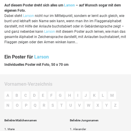
Auf diesem Poster dreht sich alles um
Larson
– auf Wunsch sogar mit dem
eigenen Foto.
Dabei steht
Larson
nicht nur im Mittelpunkt, sondern er lernt auch gleich, wie
bunt und lebhaft sein Name sein kann, wenn man ihn im Flaggenalphabet
darstellt, mit Hilfe der Anlaute buchstabiert oder in Gebärdensprache zeigt –
und ganz nebenbei kann
Larson
mit diesem Poster auch lernen, wie man das
gesamte Alphabet in Zeichensprache darstellt, mit Anlauten buchstabiert, mit
Flaggen zeigen oder den Armen winken kann...
Ein Poster für
Larson
Individuelles Poster mit Foto, 50 x 70 cm
Vornamen-Verzeichnis
A
B
C
D
E
F
G
H
I
J
K
L
M
N
O
P
Q
R
S
T
U
V
W
X
Y
Z
Beliebte Mädchennamen
Beliebte Jungsnamen
1.
Marie
1.
Alexander