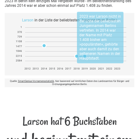
2023 in Berlin kein einziges Mal vergeben wurde - im Beliebtheitsranking des
Jahres 2014 war er aber schon einmal auf Platz 1.408 zu finden.
2023 war
Larson
nicht in
Larson
in der Liste der beliebtesten Jungennamen Berlins
der Liste der beliebtesten
Jungennamen Berlins
1
vertreten. In 2014 war
370
der Name mit Platz
739
1.408 bisher am
1108
»populärsten«, gehörte
1477
aber auch damit zu den
1846
selteneren Namen in der
2215
Hauptstadt.
2584
2012
2013
2014
2015
2016
2017
2018
2019
2020
2021
2022
2023
Quelle:
SmartGenius-Vornamensstatistik
, hier basierend auf Amtlichen Daten des Landesamtes für Bürger- und
Ordnungsangelegenheiten Berlin.
Larson hat 6 Buchstaben