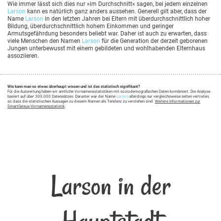
Wie immer lässt sich dies nur »im Durchschnitt« sagen, bei jedem einzelnen
Larson
kann es natürlich ganz anders aussehen. Generell gilt aber, dass der
Name
Larson
in den letzten Jahren bei Eltern mit überdurchschnittlich hoher
Bildung, überdurchschnittlich hohem Einkommen und geringer
Armutsgefährdung besonders beliebt war. Daher ist auch zu erwarten, dass
viele Menschen den Namen
Larson
für die Generation der derzeit geborenen
Jungen unterbewusst mit einem gebildeten und wohlhabenden Elternhaus
assoziieren.
Wie kann man so etwas überhaupt wissen und ist das statistisch signifikant?
Für die Auswertung haben wir amtliche Vornamensstatistiken mit soziodemografischen Daten kombiniert. Die Analyse
basiert auf über 300.000 Datensätzen. Darunter war der Name
Larson
allerdings nur vergleichsweise selten vertreten,
so dass die statistischen Aussagen zu diesem Namen als Tendenz zu verstehen sind.
Weitere Informationen zur
SmartGenius-Vornamensstatistik
.
Larson in der