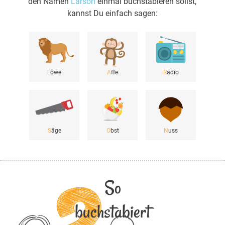
den Namen
Larson
einmal buchstabieren sollst,
kannst Du einfach sagen:
L
öwe
A
ffe
R
adio
S
äge
O
bst
N
uss
So
buchstabiert