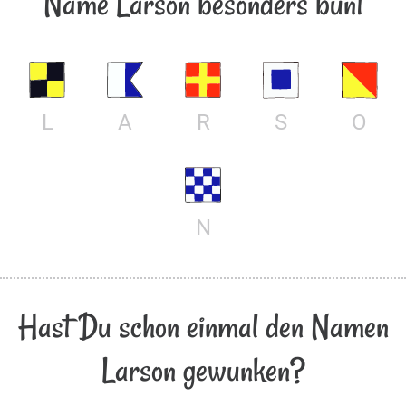
Name Larson besonders bunt
L
A
R
S
O
N
Hast Du schon einmal den Namen
Larson gewunken?