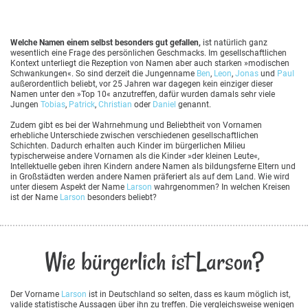
Welche Namen einem selbst besonders gut gefallen,
ist natürlich ganz
wesentlich eine Frage des persönlichen Geschmacks. Im gesellschaftlichen
Kontext unterliegt die Rezeption von Namen aber auch starken »modischen
Schwankungen«. So sind derzeit die Jungenname
Ben
,
Leon
,
Jonas
und
Paul
außerordentlich beliebt, vor 25 Jahren war dagegen kein einziger dieser
Namen unter den »Top 10« anzutreffen, dafür wurden damals sehr viele
Jungen
Tobias
,
Patrick
,
Christian
oder
Daniel
genannt.
Zudem gibt es bei der Wahrnehmung und Beliebtheit von Vornamen
erhebliche Unterschiede zwischen verschiedenen gesellschaftlichen
Schichten. Dadurch erhalten auch Kinder im bürgerlichen Milieu
typischerweise andere Vornamen als die Kinder »der kleinen Leute«,
Intellektuelle geben ihren Kindern andere Namen als bildungsferne Eltern und
in Großstädten werden andere Namen präferiert als auf dem Land. Wie wird
unter diesem Aspekt der Name
Larson
wahrgenommen? In welchen Kreisen
ist der Name
Larson
besonders beliebt?
Wie bürgerlich ist Larson?
Der Vorname
Larson
ist in Deutschland so selten, dass es kaum möglich ist,
valide statistische Aussagen über ihn zu treffen. Die vergleichsweise wenigen