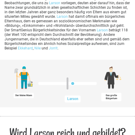
Beobachtungen, die uns zu
Larson
vorliegen, deuten aber darauf hin, dass der
Name zwar grundsätzlich in allen gesellschaftlichen Schichten zu finden ist,
in den letzten Jahren aber ganz besonders häufig von Eltern aus einem gut
situierten Milieu gewählt wurde.
Larson
hat damit oftmals ein bürgerliches
Elternhaus, dem es gemessen an sozioökonomischen Merkmalen wie
»Bildung«, »Einkommen« und »Wohlstand« überdurchschnittlich gut geht.
Der SmartGenius Bürgerlichkeitsindex für den Vornamen
Larson
beträgt 118
(der Wert 100 entspricht dem Durchschnitt der Bevölkerung). Andere
Jungennamen, die in Deutschland ebenfalls eher selten sind und gemäß dem
Bürgerlichkeitsindex ein ähnlich hohes Sozialprestige aufweisen, sind zum
Beispiel
Ekkehard
,
Nile
und
Jorrit
.
Der kleine Mann
Das große
Larson
Bürgertum
Wird Larson reich und gebildet?