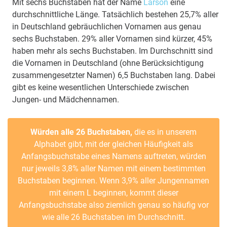
Mit sechs Buchstaben hat der Name
Larson
eine
durchschnittliche Länge. Tatsächlich bestehen 25,7% aller
in Deutschland gebräuchlichen Vornamen aus genau
sechs Buchstaben. 29% aller Vornamen sind kürzer, 45%
haben mehr als sechs Buchstaben. Im Durchschnitt sind
die Vornamen in Deutschland (ohne Berücksichtigung
zusammengesetzter Namen) 6,5 Buchstaben lang. Dabei
gibt es keine wesentlichen Unterschiede zwischen
Jungen- und Mädchennamen.
Würden alle 26 Buchstaben,
die es in unserem
Alphabet gibt, mit der gleichen Häufigkeit als
Anfangsbuchstabe eines Namens auftreten, würden
nur jeweils 3,8% aller Namen mit einem bestimmten
Buchstaben beginnen. Wenn 3,9% aller Jungennamen
mit einem L beginnen, kommt dieser
Anfangsbuchstabe also ziemlich genau so häufig vor
wie alle 26 Buchstaben im Durchschnitt.