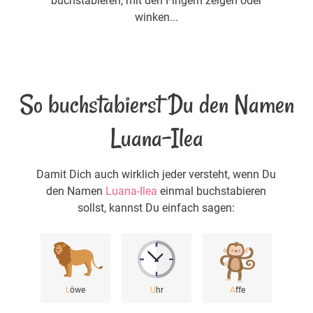
buchstabieren, mit den Fingern zeigen oder
winken...
So buchstabierst Du den Namen
Luana-Ilea
Damit Dich auch wirklich jeder versteht, wenn Du
den Namen
Luana-Ilea
einmal buchstabieren
sollst, kannst Du einfach sagen:
L
öwe
U
hr
A
ffe