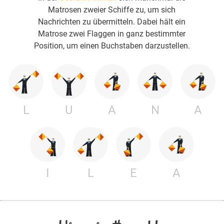
Matrosen zweier Schiffe zu, um sich
Nachrichten zu übermitteln. Dabei hält ein
Matrose zwei Flaggen in ganz bestimmter
Position, um einen Buchstaben darzustellen.
L
U
A
N
A
I
L
E
A