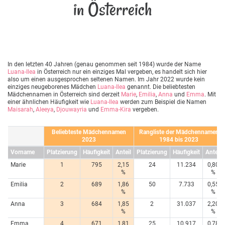
in Österreich
In den letzten 40 Jahren (genau genommen seit 1984) wurde der Name
Luana-Ilea
in Österreich nur ein einziges Mal vergeben, es handelt sich hier
also um einen ausgesprochen seltenen Namen. Im Jahr 2022 wurde kein
einziges neugeborenes Mädchen
Luana-Ilea
genannt. Die beliebtesten
Mädchennamen in Österreich sind derzeit
Marie
,
Emilia
,
Anna
und
Emma
. Mit
einer ähnlichen Häufigkeit wie
Luana-Ilea
werden zum Beispiel die Namen
Maisarah
,
Aleeya
,
Djouwayria
und
Emma-Kira
vergeben.
Beliebteste Mädchennamen
Rangliste der Mädchennamen
2023
1984 bis 2023
Vorname
Platzierung
Häufigkeit
Anteil
Platzierung
Häufigkeit
Anteil
Marie
1
795
2,15
24
11.234
0,80
%
%
Emilia
2
689
1,86
50
7.733
0,55
%
%
Anna
3
684
1,85
2
31.037
2,20
%
%
Emma
4
671
1,81
25
10.917
0,78