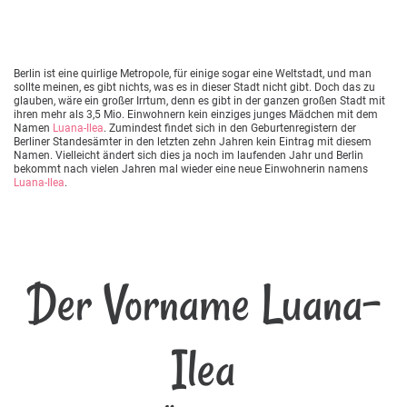
Berlin ist eine quirlige Metropole, für einige sogar eine Weltstadt, und man
sollte meinen, es gibt nichts, was es in dieser Stadt nicht gibt. Doch das zu
glauben, wäre ein großer Irrtum, denn es gibt in der ganzen großen Stadt mit
ihren mehr als 3,5 Mio. Einwohnern kein einziges junges Mädchen mit dem
Namen
Luana-Ilea
. Zumindest findet sich in den Geburtenregistern der
Berliner Standesämter in den letzten zehn Jahren kein Eintrag mit diesem
Namen. Vielleicht ändert sich dies ja noch im laufenden Jahr und Berlin
bekommt nach vielen Jahren mal wieder eine neue Einwohnerin namens
Luana-Ilea
.
Der Vorname Luana-
Ilea