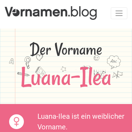
Der Vorname
Luana-Ilea
Luana-Ilea ist ein weiblicher
Vorname.