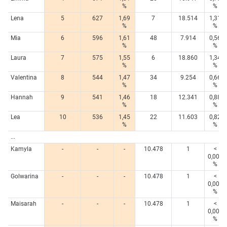
%
%
Lena
5
627
1,69
7
18.514
1,31
%
%
Mia
6
596
1,61
48
7.914
0,56
%
%
Laura
7
575
1,55
6
18.860
1,34
%
%
Valentina
8
544
1,47
34
9.254
0,66
%
%
Hannah
9
541
1,46
18
12.341
0,88
%
%
Lea
10
536
1,45
22
11.603
0,82
%
%
...
Kamyla
-
-
-
10.478
1
<
0,005
%
Golwarina
-
-
-
10.478
1
<
0,005
%
Maisarah
-
-
-
10.478
1
<
0,005
%