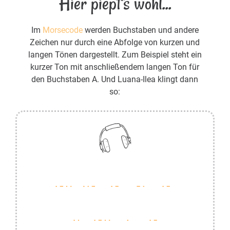
Hier piept's wohl...
Im
Morsecode
werden Buchstaben und andere
Zeichen nur durch eine Abfolge von kurzen und
langen Tönen dargestellt. Zum Beispiel steht ein
kurzer Ton mit anschließendem langen Ton für
den Buchstaben A. Und Luana-Ilea klingt dann
so: