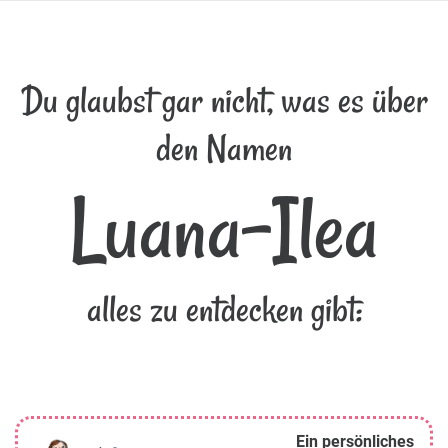
Du glaubst gar nicht, was es über
den Namen
Luana-Ilea
alles zu entdecken gibt:
Ein persönliches