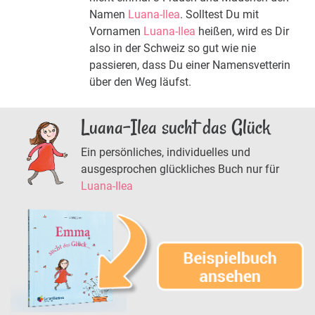
Namen
Luana-Ilea
. Solltest Du mit
Vornamen
Luana-Ilea
heißen, wird es Dir
also in der Schweiz so gut wie nie
passieren, dass Du einer Namensvetterin
über den Weg läufst.
Luana-Ilea sucht das Glück
Ein persönliches, individuelles und
ausgesprochen glückliches Buch nur für
Luana-Ilea