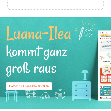
Luana-Ilea
kommt ganz
groß raus
Poster für Luana-Ilea erstellen