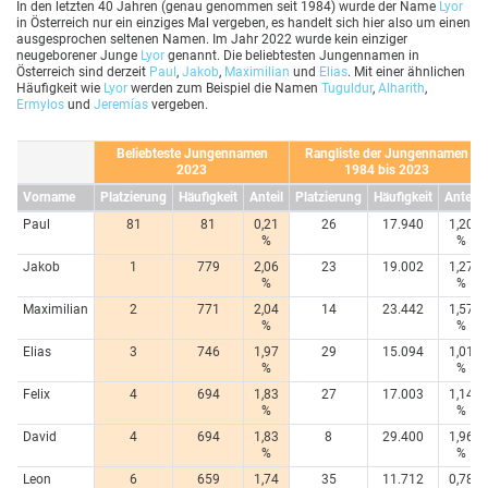
In den letzten 40 Jahren (genau genommen seit 1984) wurde der Name
Lyor
in Österreich nur ein einziges Mal vergeben, es handelt sich hier also um einen
ausgesprochen seltenen Namen. Im Jahr 2022 wurde kein einziger
neugeborener Junge
Lyor
genannt. Die beliebtesten Jungennamen in
Österreich sind derzeit
Paul
,
Jakob
,
Maximilian
und
Elias
. Mit einer ähnlichen
Häufigkeit wie
Lyor
werden zum Beispiel die Namen
Tuguldur
,
Alharith
,
Ermylos
und
Jeremías
vergeben.
Beliebteste Jungennamen
Rangliste der Jungennamen
2023
1984 bis 2023
Vorname
Platzierung
Häufigkeit
Anteil
Platzierung
Häufigkeit
Anteil
Paul
81
81
0,21
26
17.940
1,20
%
%
Jakob
1
779
2,06
23
19.002
1,27
%
%
Maximilian
2
771
2,04
14
23.442
1,57
%
%
Elias
3
746
1,97
29
15.094
1,01
%
%
Felix
4
694
1,83
27
17.003
1,14
%
%
David
4
694
1,83
8
29.400
1,96
%
%
Leon
6
659
1,74
35
11.712
0,78