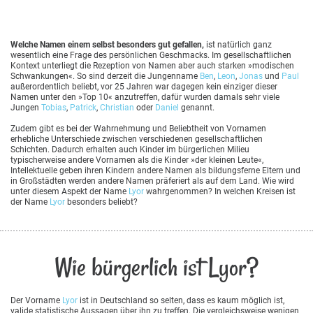
Welche Namen einem selbst besonders gut gefallen,
ist natürlich ganz
wesentlich eine Frage des persönlichen Geschmacks. Im gesellschaftlichen
Kontext unterliegt die Rezeption von Namen aber auch starken »modischen
Schwankungen«. So sind derzeit die Jungenname
Ben
,
Leon
,
Jonas
und
Paul
außerordentlich beliebt, vor 25 Jahren war dagegen kein einziger dieser
Namen unter den »Top 10« anzutreffen, dafür wurden damals sehr viele
Jungen
Tobias
,
Patrick
,
Christian
oder
Daniel
genannt.
Zudem gibt es bei der Wahrnehmung und Beliebtheit von Vornamen
erhebliche Unterschiede zwischen verschiedenen gesellschaftlichen
Schichten. Dadurch erhalten auch Kinder im bürgerlichen Milieu
typischerweise andere Vornamen als die Kinder »der kleinen Leute«,
Intellektuelle geben ihren Kindern andere Namen als bildungsferne Eltern und
in Großstädten werden andere Namen präferiert als auf dem Land. Wie wird
unter diesem Aspekt der Name
Lyor
wahrgenommen? In welchen Kreisen ist
der Name
Lyor
besonders beliebt?
Wie bürgerlich ist Lyor?
Der Vorname
Lyor
ist in Deutschland so selten, dass es kaum möglich ist,
valide statistische Aussagen über ihn zu treffen. Die vergleichsweise wenigen