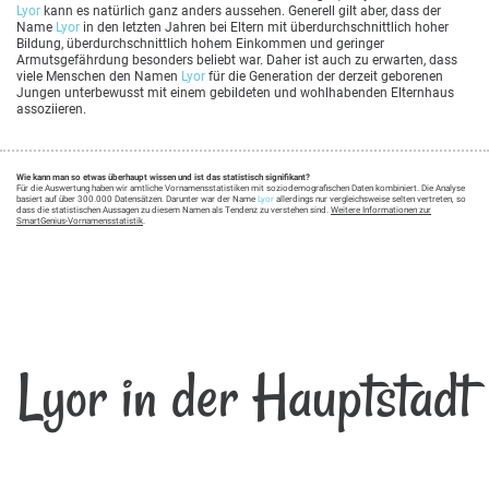
Lyor
kann es natürlich ganz anders aussehen. Generell gilt aber, dass der
Name
Lyor
in den letzten Jahren bei Eltern mit überdurchschnittlich hoher
Bildung, überdurchschnittlich hohem Einkommen und geringer
Armutsgefährdung besonders beliebt war. Daher ist auch zu erwarten, dass
viele Menschen den Namen
Lyor
für die Generation der derzeit geborenen
Jungen unterbewusst mit einem gebildeten und wohlhabenden Elternhaus
assoziieren.
Wie kann man so etwas überhaupt wissen und ist das statistisch signifikant?
Für die Auswertung haben wir amtliche Vornamensstatistiken mit soziodemografischen Daten kombiniert. Die Analyse
basiert auf über 300.000 Datensätzen. Darunter war der Name
Lyor
allerdings nur vergleichsweise selten vertreten, so
dass die statistischen Aussagen zu diesem Namen als Tendenz zu verstehen sind.
Weitere Informationen zur
SmartGenius-Vornamensstatistik
.
Lyor in der Hauptstadt