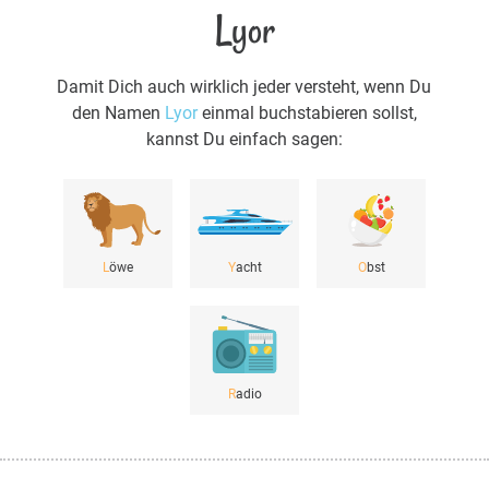
Lyor
Damit Dich auch wirklich jeder versteht, wenn Du
den Namen
Lyor
einmal buchstabieren sollst,
kannst Du einfach sagen:
L
öwe
Y
acht
O
bst
R
adio