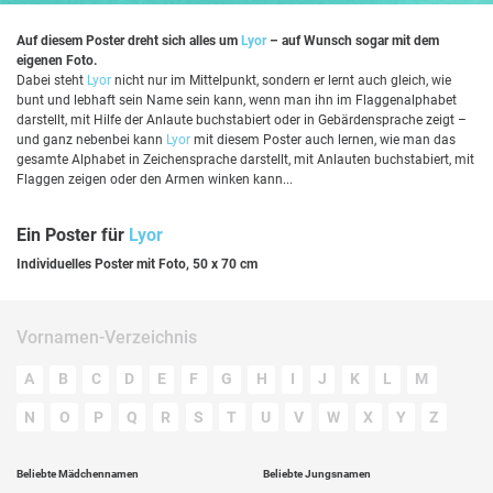
Auf diesem Poster dreht sich alles um
Lyor
– auf Wunsch sogar mit dem
eigenen Foto.
Dabei steht
Lyor
nicht nur im Mittelpunkt, sondern er lernt auch gleich, wie
bunt und lebhaft sein Name sein kann, wenn man ihn im Flaggenalphabet
darstellt, mit Hilfe der Anlaute buchstabiert oder in Gebärdensprache zeigt –
und ganz nebenbei kann
Lyor
mit diesem Poster auch lernen, wie man das
gesamte Alphabet in Zeichensprache darstellt, mit Anlauten buchstabiert, mit
Flaggen zeigen oder den Armen winken kann...
Ein Poster für
Lyor
Individuelles Poster mit Foto, 50 x 70 cm
Vornamen-Verzeichnis
A
B
C
D
E
F
G
H
I
J
K
L
M
N
O
P
Q
R
S
T
U
V
W
X
Y
Z
Beliebte Mädchennamen
Beliebte Jungsnamen