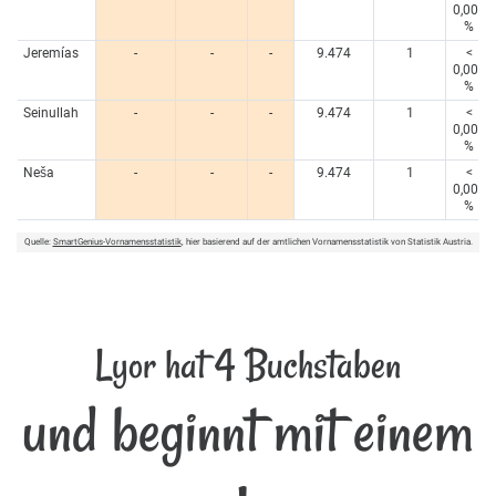
0,005
%
Jeremías
-
-
-
9.474
1
<
0,005
%
Seinullah
-
-
-
9.474
1
<
0,005
%
Neša
-
-
-
9.474
1
<
0,005
%
Quelle:
SmartGenius-Vornamensstatistik
, hier basierend auf der amtlichen Vornamensstatistik von Statistik Austria.
Lyor hat 4 Buchstaben
und beginnt mit einem