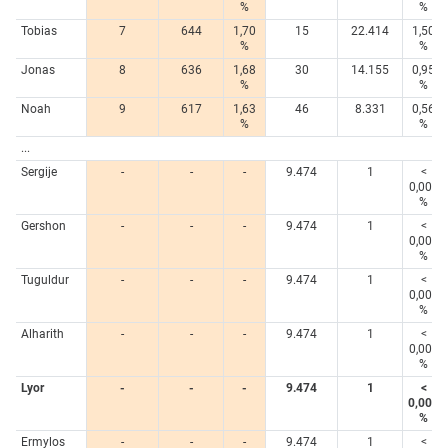
%
%
Tobias
7
644
1,70
15
22.414
1,50
%
%
Jonas
8
636
1,68
30
14.155
0,95
%
%
Noah
9
617
1,63
46
8.331
0,56
%
%
...
Sergije
-
-
-
9.474
1
<
0,005
%
Gershon
-
-
-
9.474
1
<
0,005
%
Tuguldur
-
-
-
9.474
1
<
0,005
%
Alharith
-
-
-
9.474
1
<
0,005
%
Lyor
-
-
-
9.474
1
<
0,005
%
Ermylos
-
-
-
9.474
1
<