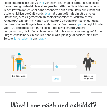
Beobachtungen, die uns zu
Lyor
vorliegen, deuten aber darauf hin, dass der
Name zwar grundsätzlich in allen gesellschaftlichen Schichten zu finden ist,
in den letzten Jahren aber ganz besonders häufig von Eltern aus einem gut
situierten Milieu gewählt wurde.
Lyor
hat damit oftmals ein bürgerliches
Elternhaus, dem es gemessen an sozioökonomischen Merkmalen wie
»Bildung«, »Einkommen« und »Wohlstand« überdurchschnittlich gut geht.
Der SmartGenius Bürgerlichkeitsindex für den Vornamen
Lyor
beträgt 114 (der
Wert 100 entspricht dem Durchschnitt der Bevölkerung). Andere
Jungennamen, die in Deutschland ebenfalls eher selten sind und gemäß dem
Bürgerlichkeitsindex ein ähnlich hohes Sozialprestige aufweisen, sind zum
Beispiel
Lynel
,
Lybomir
und
Lyativ
.
Der kleine Mann
Das große
Lyor
Bürgertum
Wird Lyor reich und gebildet?