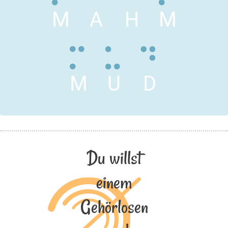
M
A
H
M
M
U
D
Du willst
einem
Gehörlosen