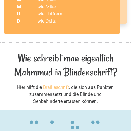
M
wie
Mike
U
wie Uniform
D
wie
Delta
Wie schreibt man eigentlich
Mahmmud in Blindenschrift?
Hier hilft die
Brailleschrift
, die sich aus Punkten
zusammensetzt und die Blinde und
Sehbehinderte ertasten können.