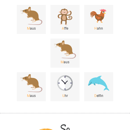
M
aus
A
ffe
H
ahn
M
aus
M
aus
U
hr
D
elfin
So