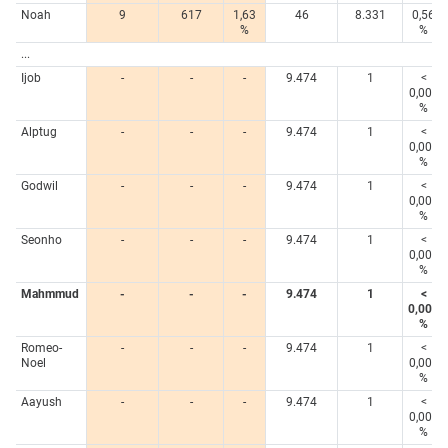
Noah
9
617
1,63
46
8.331
0,56
%
%
...
Ijob
-
-
-
9.474
1
<
0,005
%
Alptug
-
-
-
9.474
1
<
0,005
%
Godwil
-
-
-
9.474
1
<
0,005
%
Seonho
-
-
-
9.474
1
<
0,005
%
Mahmmud
-
-
-
9.474
1
<
0,005
%
Romeo-
-
-
-
9.474
1
<
Noel
0,005
%
Aayush
-
-
-
9.474
1
<
0,005
%