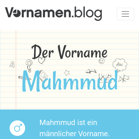
Der Vorname
Mahmmud
Mahmmud ist ein
männlicher Vorname.