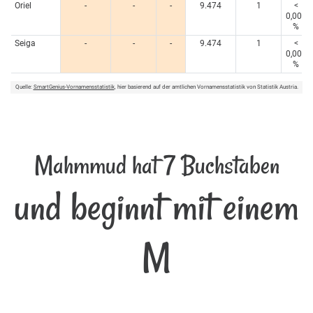
Oriel
-
-
-
9.474
1
<
0,005
%
Seiga
-
-
-
9.474
1
<
0,005
%
Quelle:
SmartGenius-Vornamensstatistik
, hier basierend auf der amtlichen Vornamensstatistik von Statistik Austria.
Mahmmud hat 7 Buchstaben
und beginnt mit einem
M