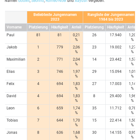
Namen
Godwil
,
Seonho
,
Romeo-Noel
und
Aayush
vergeben.
Beliebteste Jungennamen
Rangliste der Jungennamen
2023
1984 bis 2023
Vorname
Platzierung
Häufigkeit
Anteil
Platzierung
Häufigkeit
Anteil
Paul
81
81
0,21
26
17.940
1,20
%
%
Jakob
1
779
2,06
23
19.002
1,27
%
%
Maximilian
2
771
2,04
14
23.442
1,57
%
%
Elias
3
746
1,97
29
15.094
1,01
%
%
Felix
4
694
1,83
27
17.003
1,14
%
%
David
4
694
1,83
8
29.400
1,96
%
%
Leon
6
659
1,74
35
11.712
0,78
%
%
Tobias
7
644
1,70
15
22.414
1,50
%
%
Jonas
8
636
1,68
30
14.155
0,95
%
%