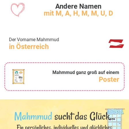
Andere Namen
mit M, A, H, M, M, U, D
Der Vorname Mahmmud
in Österreich
Mahmmud ganz groß auf einem
Poster
Mahmmud
sucht das Glück...
Ein persönliches, individuelles und glückliches