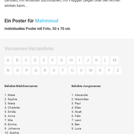
darstellt, mit Anlauten buchstabiert, mit Flaggen zeigen oder den Armen
winken kann...
Ein Poster für
Mahmmud
Individuelles Poster mit Foto, 50 x 70 cm
Vornamen-Verzeichnis
A
B
C
D
E
F
G
H
I
J
K
L
M
N
O
P
Q
R
S
T
U
V
W
X
Y
Z
Beliebte Mädchennamen
Beliebte Jungsnamen
1.
Marie
1.
Alexander
2.
Sophie
2.
Maximilian
3.
Maria
3.
Paul
4.
Charlotte
4.
Elias
5.
Emilia
5.
Noah
6.
Anna
6.
Felix
7.
Mia
7.
Leon
8.
Emma
8.
Ben
9.
Johanna
9.
Luca
10.
Sophia