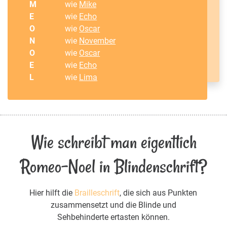
M
wie
Mike
E
wie
Echo
O
wie
Oscar
N
wie
November
O
wie
Oscar
E
wie
Echo
L
wie
Lima
Wie schreibt man eigentlich
Romeo-Noel in Blindenschrift?
Hier hilft die
Brailleschrift
, die sich aus Punkten
zusammensetzt und die Blinde und
Sehbehinderte ertasten können.