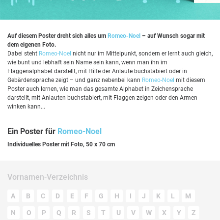
Auf diesem Poster dreht sich alles um
Romeo-Noel
– auf Wunsch sogar mit
dem eigenen Foto.
Dabei steht
Romeo-Noel
nicht nur im Mittelpunkt, sondern er lernt auch gleich,
wie bunt und lebhaft sein Name sein kann, wenn man ihn im
Flaggenalphabet darstellt, mit Hilfe der Anlaute buchstabiert oder in
Gebärdensprache zeigt – und ganz nebenbei kann
Romeo-Noel
mit diesem
Poster auch lernen, wie man das gesamte Alphabet in Zeichensprache
darstellt, mit Anlauten buchstabiert, mit Flaggen zeigen oder den Armen
winken kann...
Ein Poster für
Romeo-Noel
Individuelles Poster mit Foto, 50 x 70 cm
Vornamen-Verzeichnis
A
B
C
D
E
F
G
H
I
J
K
L
M
N
O
P
Q
R
S
T
U
V
W
X
Y
Z