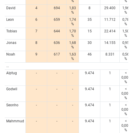
%
%
David
4
694
1,83
8
29.400
1,96
%
%
Leon
6
659
1,74
35
11.712
0,78
%
%
Tobias
7
644
1,70
15
22.414
1,50
%
%
Jonas
8
636
1,68
30
14.155
0,95
%
%
Noah
9
617
1,63
46
8.331
0,56
%
%
...
Alptug
-
-
-
9.474
1
<
0,005
%
Godwil
-
-
-
9.474
1
<
0,005
%
Seonho
-
-
-
9.474
1
<
0,005
%
Mahmmud
-
-
-
9.474
1
<
0,005
%