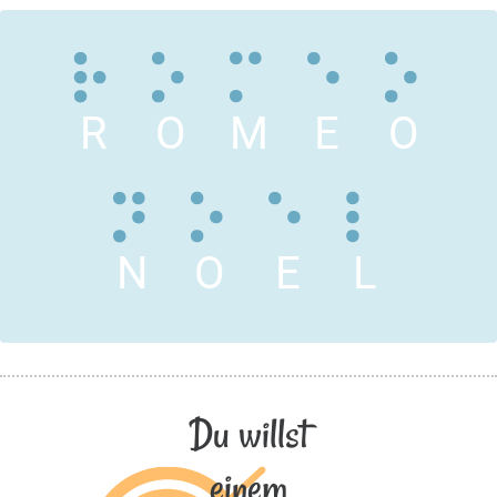
R
O
M
E
O
N
O
E
L
Du willst
einem