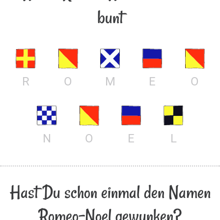
bunt
R
O
M
E
O
N
O
E
L
Hast Du schon einmal den Namen
Romeo-Noel gewunken?