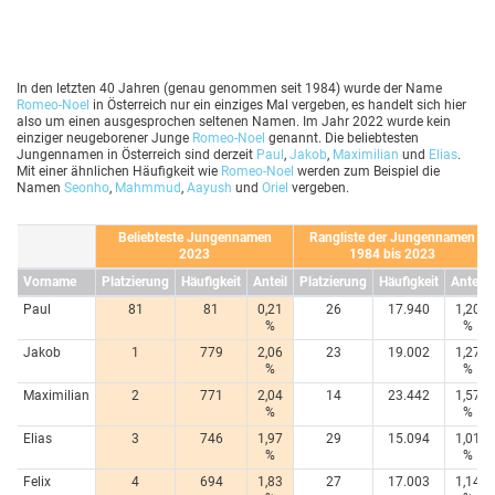
In den letzten 40 Jahren (genau genommen seit 1984) wurde der Name
Romeo-Noel
in Österreich nur ein einziges Mal vergeben, es handelt sich hier
also um einen ausgesprochen seltenen Namen. Im Jahr 2022 wurde kein
einziger neugeborener Junge
Romeo-Noel
genannt. Die beliebtesten
Jungennamen in Österreich sind derzeit
Paul
,
Jakob
,
Maximilian
und
Elias
.
Mit einer ähnlichen Häufigkeit wie
Romeo-Noel
werden zum Beispiel die
Namen
Seonho
,
Mahmmud
,
Aayush
und
Oriel
vergeben.
Beliebteste Jungennamen
Rangliste der Jungennamen
2023
1984 bis 2023
Vorname
Platzierung
Häufigkeit
Anteil
Platzierung
Häufigkeit
Anteil
Paul
81
81
0,21
26
17.940
1,20
%
%
Jakob
1
779
2,06
23
19.002
1,27
%
%
Maximilian
2
771
2,04
14
23.442
1,57
%
%
Elias
3
746
1,97
29
15.094
1,01
%
%
Felix
4
694
1,83
27
17.003
1,14