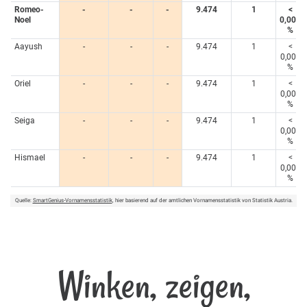
Romeo-
-
-
-
9.474
1
<
Noel
0,005
%
Aayush
-
-
-
9.474
1
<
0,005
%
Oriel
-
-
-
9.474
1
<
0,005
%
Seiga
-
-
-
9.474
1
<
0,005
%
Hismael
-
-
-
9.474
1
<
0,005
%
Quelle:
SmartGenius-Vornamensstatistik
, hier basierend auf der amtlichen Vornamensstatistik von Statistik Austria.
Winken, zeigen,