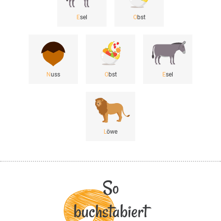
E
sel
O
bst
N
uss
O
bst
E
sel
L
öwe
So
buchstabiert