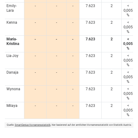
Emily-
-
-
-
7.623
2
<
Lara
0,005
%
Kenna
-
-
-
7.623
2
<
0,005
%
Maria-
-
-
-
7.623
2
<
Kristina
0,005
%
Lia-Joy
-
-
-
7.623
2
<
0,005
%
Danaja
-
-
-
7.623
2
<
0,005
%
Wynona
-
-
-
7.623
2
<
0,005
%
Milaya
-
-
-
7.623
2
<
0,005
%
Quelle:
SmartGenius-Vornamensstatistik
, hier basierend auf der amtlichen Vornamensstatistik von Statistik Austria.