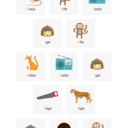
M
aus
A
ffe
R
adio
I
gel
A
ffe
K
atze
R
adio
I
gel
S
äge
T
iger