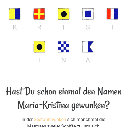
K
R
I
S
T
I
N
A
Hast Du schon einmal den Namen
Maria-Kristina gewunken?
In der
Seefahrt winken
sich manchmal die
Matrosen zweier Schiffe zu, um sich