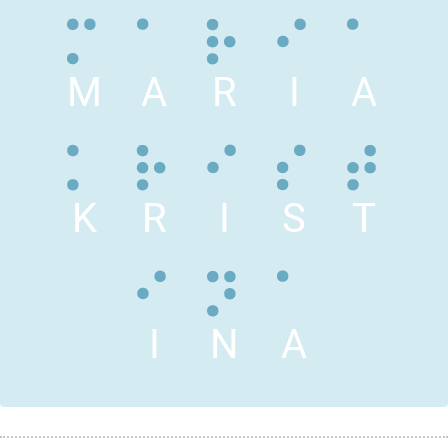
M
A
R
I
A
K
R
I
S
T
I
N
A