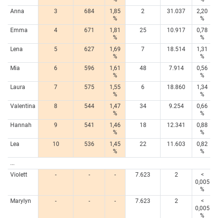
Anna
3
684
1,85
2
31.037
2,20
%
%
Emma
4
671
1,81
25
10.917
0,78
%
%
Lena
5
627
1,69
7
18.514
1,31
%
%
Mia
6
596
1,61
48
7.914
0,56
%
%
Laura
7
575
1,55
6
18.860
1,34
%
%
Valentina
8
544
1,47
34
9.254
0,66
%
%
Hannah
9
541
1,46
18
12.341
0,88
%
%
Lea
10
536
1,45
22
11.603
0,82
%
%
...
Violett
-
-
-
7.623
2
<
0,005
%
Marylyn
-
-
-
7.623
2
<
0,005
%