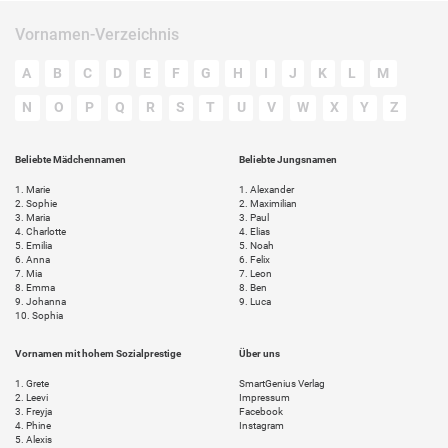
Vornamen-Verzeichnis
A
B
C
D
E
F
G
H
I
J
K
L
M
N
O
P
Q
R
S
T
U
V
W
X
Y
Z
Beliebte Mädchennamen
Beliebte Jungsnamen
1.
Marie
1.
Alexander
2.
Sophie
2.
Maximilian
3.
Maria
3.
Paul
4.
Charlotte
4.
Elias
5.
Emilia
5.
Noah
6.
Anna
6.
Felix
7.
Mia
7.
Leon
8.
Emma
8.
Ben
9.
Johanna
9.
Luca
10.
Sophia
Vornamen mit hohem Sozialprestige
Über uns
1.
Grete
SmartGenius Verlag
2.
Leevi
Impressum
3.
Freyja
Facebook
4.
Phine
Instagram
5.
Alexis