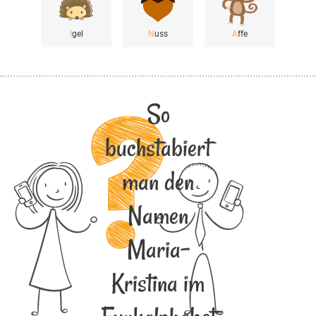
I
gel
N
uss
A
ffe
So
buchstabiert
man den
Namen
Maria-
Kristina im