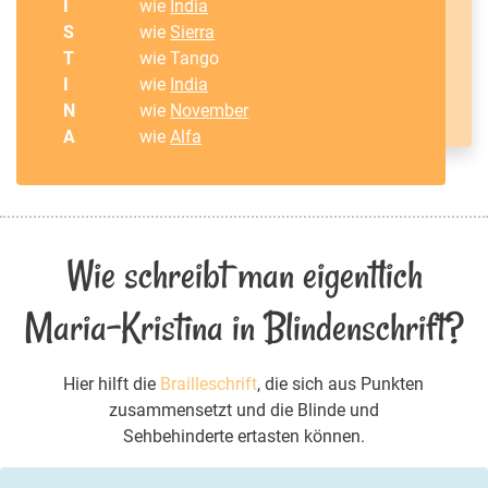
I
wie
India
S
wie
Sierra
T
wie Tango
I
wie
India
N
wie
November
A
wie
Alfa
Wie schreibt man eigentlich
Maria-Kristina in Blindenschrift?
Hier hilft die
Brailleschrift
, die sich aus Punkten
zusammensetzt und die Blinde und
Sehbehinderte ertasten können.