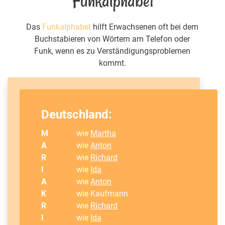
Funkalphabet
Das
Funkalphabet
hilft Erwachsenen oft bei dem
Buchstabieren von Wörtern am Telefon oder
Funk, wenn es zu Verständigungsproblemen
kommt.
Deutschland:
M
wie
Martha
A
wie
Anton
R
wie
Richard
I
wie
Ida
A
wie
Anton
K
wie Kaufmann
R
wie
Richard
I
wie
Ida