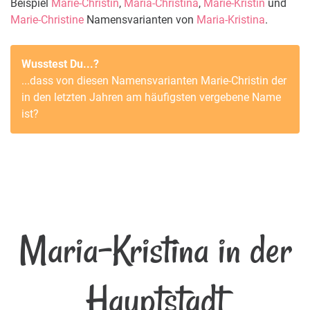
Beispiel
Marie-Christin
,
Maria-Christina
,
Marie-Kristin
und
Marie-Christine
Namensvarianten von
Maria-Kristina
.
Wusstest Du...?
...dass von diesen Namensvarianten
Marie-Christin
der
in den letzten Jahren am häufigsten vergebene Name
ist?
Maria-Kristina in der
Hauptstadt