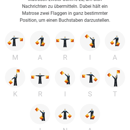
Nachrichten zu übermitteln. Dabei hält ein
Matrose zwei Flaggen in ganz bestimmter
Position, um einen Buchstaben darzustellen.
M
A
R
I
A
K
R
I
S
T