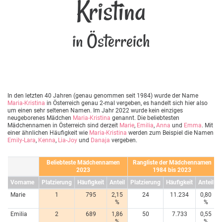
Kristina
in Österreich
In den letzten 40 Jahren (genau genommen seit 1984) wurde der Name
Maria-Kristina
in Österreich genau 2-mal vergeben, es handelt sich hier also
um einen sehr seltenen Namen. Im Jahr 2022 wurde kein einziges
neugeborenes Mädchen
Maria-Kristina
genannt. Die beliebtesten
Mädchennamen in Österreich sind derzeit
Marie
,
Emilia
,
Anna
und
Emma
. Mit
einer ähnlichen Häufigkeit wie
Maria-Kristina
werden zum Beispiel die Namen
Emily-Lara
,
Kenna
,
Lia-Joy
und
Danaja
vergeben.
Beliebteste Mädchennamen
Rangliste der Mädchennamen
2023
1984 bis 2023
Vorname
Platzierung
Häufigkeit
Anteil
Platzierung
Häufigkeit
Anteil
Marie
1
795
2,15
24
11.234
0,80
%
%
Emilia
2
689
1,86
50
7.733
0,55
%
%