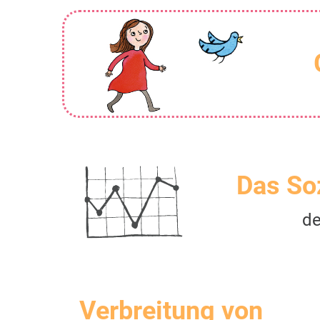
Das So
de
Verbreitung von