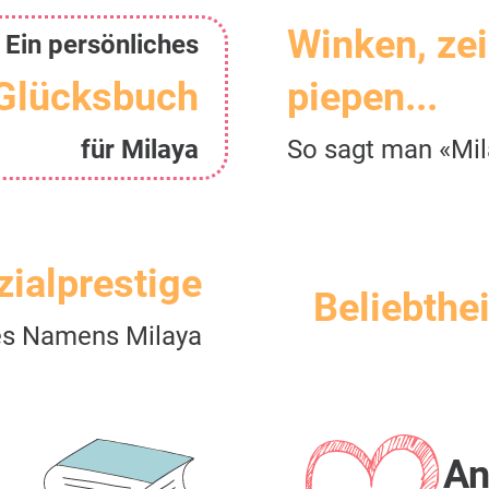
Winken, ze
Ein persönliches
Glücksbuch
piepen...
für Milaya
So sagt man «Mil
zialprestige
Beliebthei
s Namens Milaya
An