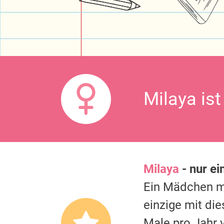
Milaya is
Milaya
- nur ei
Ein Mädchen 
einzige mit di
Male pro Jahr 