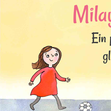
Mila
Ein 
g