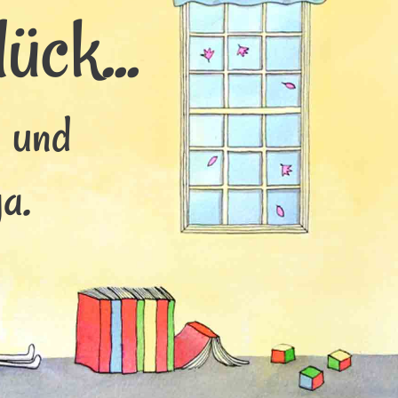
ück...
s und
a.