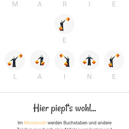
M
A
R
I
E
E
L
A
I
N
E
Hier piept's wohl...
Im
Morsecode
werden Buchstaben und andere