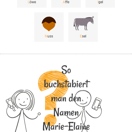
L
öwe
A
ffe
I
gel
N
uss
E
sel
So
buchstabiert
man den
Namen
Marie-Elaine