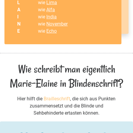
L
wie
Lima
A
wie
Alfa
I
wie
India
N
wie
November
E
wie
Echo
Wie schreibt man eigentlich
Marie-Elaine in Blindenschrift?
Hier hilft die
Brailleschrift
, die sich aus Punkten
zusammensetzt und die Blinde und
Sehbehinderte ertasten können.