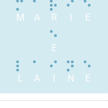
M
A
R
I
E
E
L
A
I
N
E