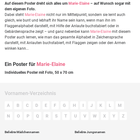
Auf diesem Poster dreht sich alles um
Marie-Elaine
– auf Wunsch sogar mit
dem eigenen Foto.
Dabei steht
Marie-Elaine
nicht nur im Mittelpunkt, sondern sie lernt auch
gleich, wie bunt und lebhaft ihr Name sein kann, wenn man ihn im
Flaggenalphabet darstellt, mit Hilfe der Anlaute buchstabiert oder in
Gebärdensprache zeigt – und ganz nebenbei kann
Marie-Elaine
mit diesem
Poster auch lernen, wie man das gesamte Alphabet in Zeichensprache
darstellt, mit Anlauten buchstabiert, mit Flaggen zeigen oder den Armen
winken kann...
Ein Poster für
Marie-Elaine
Individuelles Poster mit Foto, 50 x 70 cm
Vornamen-Verzeichnis
A
B
C
D
E
F
G
H
I
J
K
L
M
N
O
P
Q
R
S
T
U
V
W
X
Y
Z
Beliebte Mädchennamen
Beliebte Jungsnamen