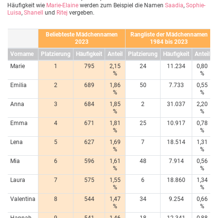
Häufigkeit wie
Marie-Elaine
werden zum Beispiel die Namen
Saadia
,
Sophie-
Luisa
,
Shanell
und
Ritej
vergeben.
Beliebteste Mädchennamen
Rangliste der Mädchennamen
2023
1984 bis 2023
Vorname
Platzierung
Häufigkeit
Anteil
Platzierung
Häufigkeit
Anteil
Marie
1
795
2,15
24
11.234
0,80
%
%
Emilia
2
689
1,86
50
7.733
0,55
%
%
Anna
3
684
1,85
2
31.037
2,20
%
%
Emma
4
671
1,81
25
10.917
0,78
%
%
Lena
5
627
1,69
7
18.514
1,31
%
%
Mia
6
596
1,61
48
7.914
0,56
%
%
Laura
7
575
1,55
6
18.860
1,34
%
%
Valentina
8
544
1,47
34
9.254
0,66
%
%