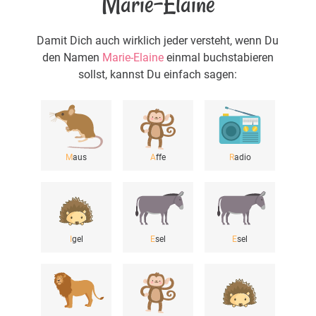
Marie-Elaine
Damit Dich auch wirklich jeder versteht, wenn Du
den Namen
Marie-Elaine
einmal buchstabieren
sollst, kannst Du einfach sagen:
M
aus
A
ffe
R
adio
I
gel
E
sel
E
sel