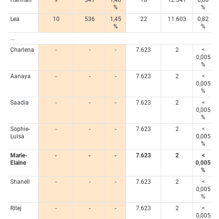
Hannah
9
541
1,46
18
12.341
0,88
%
%
Lea
10
536
1,45
22
11.603
0,82
%
%
...
Charlena
-
-
-
7.623
2
<
0,005
%
Aanaya
-
-
-
7.623
2
<
0,005
%
Saadia
-
-
-
7.623
2
<
0,005
%
Sophie-
-
-
-
7.623
2
<
Luisa
0,005
%
Marie-
-
-
-
7.623
2
<
Elaine
0,005
%
Shanell
-
-
-
7.623
2
<
0,005
%
Ritej
-
-
-
7.623
2
<
0,005