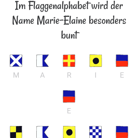
Im Flaggenalphabet wird der
Name Marie-Elaine besonders
bunt
M
A
R
I
E
E