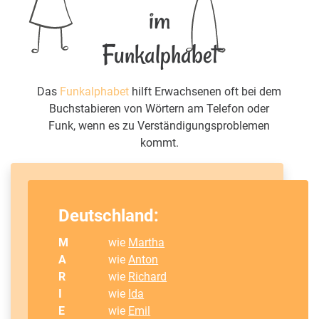
im
Funkalphabet
Das
Funkalphabet
hilft Erwachsenen oft bei dem
Buchstabieren von Wörtern am Telefon oder
Funk, wenn es zu Verständigungsproblemen
kommt.
Deutschland:
M
wie
Martha
A
wie
Anton
R
wie
Richard
I
wie
Ida
E
wie
Emil