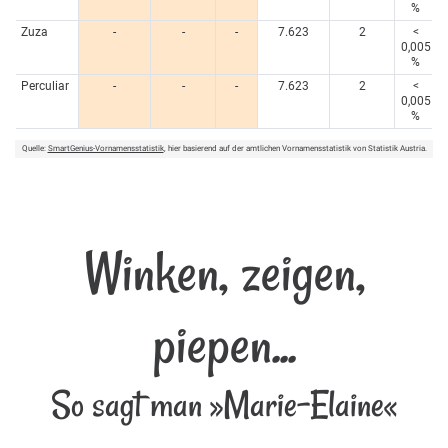
%
Zuza
-
-
-
7.623
2
<
0,005
%
Perculiar
-
-
-
7.623
2
<
0,005
%
Quelle:
SmartGenius-Vornamensstatistik
, hier basierend auf der amtlichen Vornamensstatistik von Statistik Austria.
Winken, zeigen,
piepen...
So sagt man »Marie-Elaine«