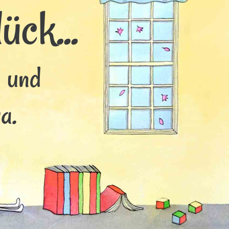
ück...
s und
a.