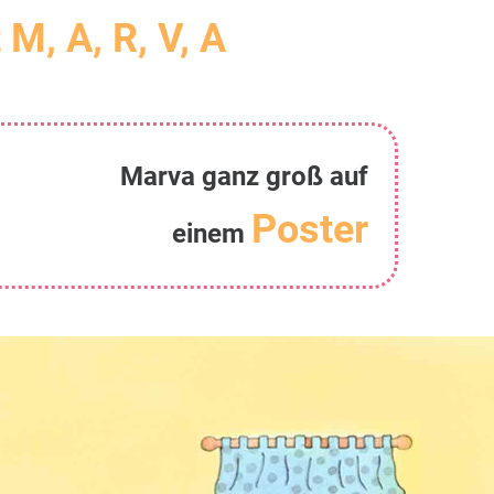
 M, A, R, V, A
Marva ganz groß auf
Poster
einem