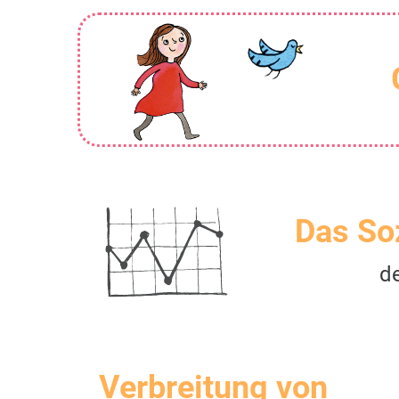
Das So
d
Verbreitung von