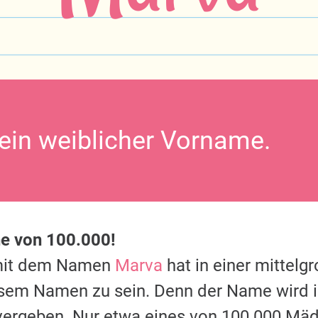
 ein weiblicher Vorname.
ne von 100.000!
mit dem Namen
Marva
hat in einer mittelg
esem Namen zu sein. Denn der Name wird 
vergeben. Nur etwa eines von 100.000 Mäd