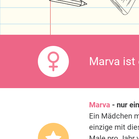
Marva ist
Marva
- nur ei
Ein Mädchen 
einzige mit di
Male pro Jahr 