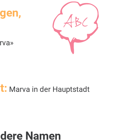
igen,
rva»
t:
Marva in der Hauptstadt
dere Namen