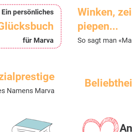
Winken, ze
Ein persönliches
Glücksbuch
piepen...
für Marva
So sagt man «Ma
zialprestige
Beliebthei
es Namens Marva
An