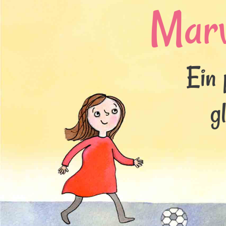
Mar
Ein 
g