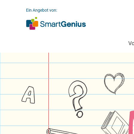
Ein Angebot von:
V