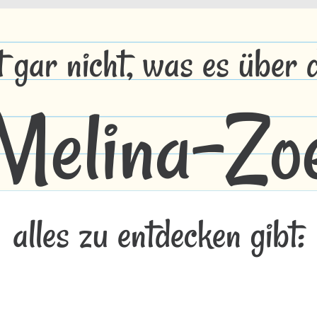
t gar nicht, was es über
Melina-Zo
alles zu entdecken gibt: