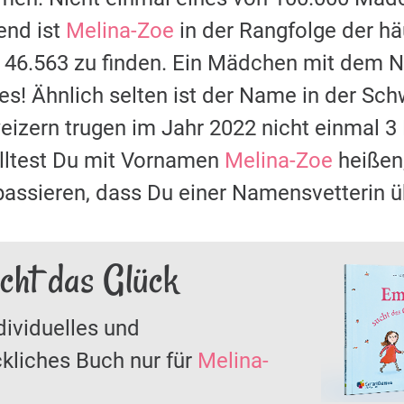
nd ist
Melina-Zoe
in der Rangfolge der 
z 46.563 zu finden. Ein Mädchen mit dem
s! Ähnlich selten ist der Name in der Sch
eizern trugen im Jahr 2022 nicht einmal
olltest Du mit Vornamen
Melina-Zoe
heißen,
 passieren, dass Du einer Namensvetterin ü
cht das Glück
dividuelles und
kliches Buch nur für
Melina-