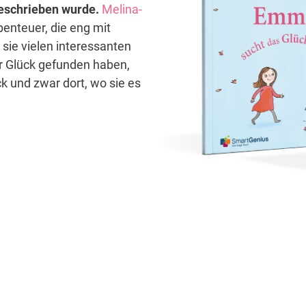
 geschrieben wurde.
Melina-
benteuer, die eng mit
sie vielen interessanten
hr Glück gefunden haben,
k und zwar dort, wo sie es