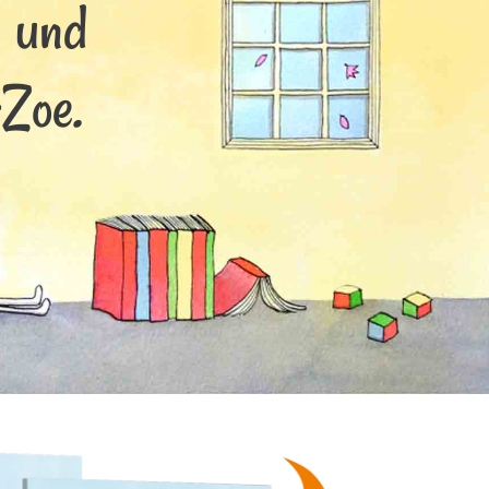
s und
Zoe.