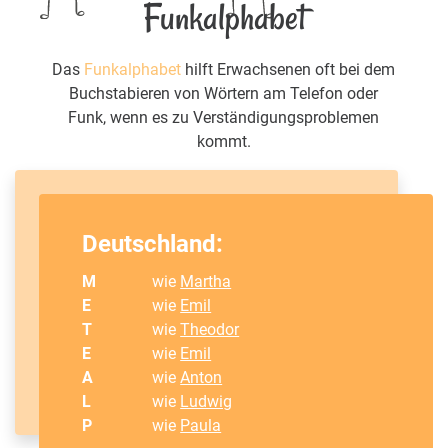
Funkalphabet
Das
Funkalphabet
hilft Erwachsenen oft bei dem
Buchstabieren von Wörtern am Telefon oder
Funk, wenn es zu Verständigungsproblemen
kommt.
Deutschland:
M
wie
Martha
E
wie
Emil
T
wie
Theodor
E
wie
Emil
A
wie
Anton
L
wie
Ludwig
P
wie
Paula