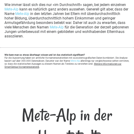
Wie immer lässt sich dies nur »im Durchschnitt« sagen, bei jedem einzelnen
Mete-Alp
kann es natürlich ganz anders aussehen. Generell gilt aber, dass der
Name
Mete-Alp
in den letzten Jahren bei Eltern mit überdurchschnittlich
hoher Bildung, überdurchschnittlich hohem Einkommen und geringer
Armutsgefährdung besonders beliebt war. Daher ist auch zu erwarten, dass
viele Menschen den Namen
Mete-Alp
für die Generation der derzeit geborenen
Jungen unterbewusst mit einem gebildeten und wohlhabenden Elternhaus
assoziieren.
Wie kann man so etwas überhaupt wissen und ist das statistisch signifikant?
Für die Auswertung haben wir amtliche Vornamensstatistiken mit soziodemografischen Daten kombiniert. Die Analyse
basiert auf über 300.000 Datensätzen. Darunter war der Name
Mete-Alp
allerdings nur vergleichsweise selten vertreten,
so dass die statistischen Aussagen zu diesem Namen als Tendenz zu verstehen sind.
Weitere Informationen zur
SmartGenius-Vornamensstatistik
.
Mete-Alp in der