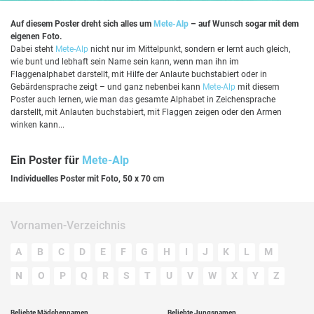
Auf diesem Poster dreht sich alles um
Mete-Alp
– auf Wunsch sogar mit dem
eigenen Foto.
Dabei steht
Mete-Alp
nicht nur im Mittelpunkt, sondern er lernt auch gleich,
wie bunt und lebhaft sein Name sein kann, wenn man ihn im
Flaggenalphabet darstellt, mit Hilfe der Anlaute buchstabiert oder in
Gebärdensprache zeigt – und ganz nebenbei kann
Mete-Alp
mit diesem
Poster auch lernen, wie man das gesamte Alphabet in Zeichensprache
darstellt, mit Anlauten buchstabiert, mit Flaggen zeigen oder den Armen
winken kann...
Ein Poster für
Mete-Alp
Individuelles Poster mit Foto, 50 x 70 cm
Vornamen-Verzeichnis
A
B
C
D
E
F
G
H
I
J
K
L
M
N
O
P
Q
R
S
T
U
V
W
X
Y
Z
Beliebte Mädchennamen
Beliebte Jungsnamen