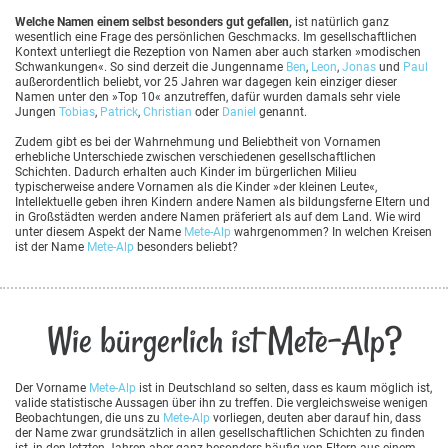
Welche Namen einem selbst besonders gut gefallen,
ist natürlich ganz
wesentlich eine Frage des persönlichen Geschmacks. Im gesellschaftlichen
Kontext unterliegt die Rezeption von Namen aber auch starken »modischen
Schwankungen«. So sind derzeit die Jungenname
Ben
,
Leon
,
Jonas
und
Paul
außerordentlich beliebt, vor 25 Jahren war dagegen kein einziger dieser
Namen unter den »Top 10« anzutreffen, dafür wurden damals sehr viele
Jungen
Tobias
,
Patrick
,
Christian
oder
Daniel
genannt.
Zudem gibt es bei der Wahrnehmung und Beliebtheit von Vornamen
erhebliche Unterschiede zwischen verschiedenen gesellschaftlichen
Schichten. Dadurch erhalten auch Kinder im bürgerlichen Milieu
typischerweise andere Vornamen als die Kinder »der kleinen Leute«,
Intellektuelle geben ihren Kindern andere Namen als bildungsferne Eltern und
in Großstädten werden andere Namen präferiert als auf dem Land. Wie wird
unter diesem Aspekt der Name
Mete-Alp
wahrgenommen? In welchen Kreisen
ist der Name
Mete-Alp
besonders beliebt?
Wie bürgerlich ist Mete-Alp?
Der Vorname
Mete-Alp
ist in Deutschland so selten, dass es kaum möglich ist,
valide statistische Aussagen über ihn zu treffen. Die vergleichsweise wenigen
Beobachtungen, die uns zu
Mete-Alp
vorliegen, deuten aber darauf hin, dass
der Name zwar grundsätzlich in allen gesellschaftlichen Schichten zu finden