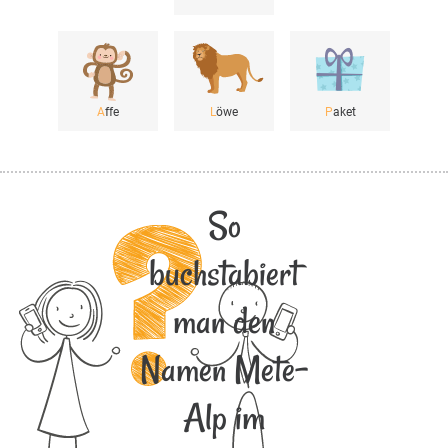
A
ffe
L
öwe
P
aket
So
buchstabiert
man den
Namen Mete-
Alp im