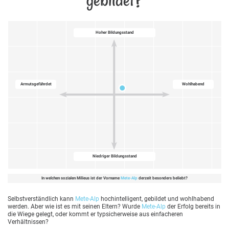
Hoher Bildungsstand
Armutsgefährdet
Wohlhabend
Niedriger Bildungsstand
In welchen sozialen Milieus ist der Vorname
Mete-Alp
derzeit besonders beliebt?
Selbstverständlich kann
Mete-Alp
hochintelligent, gebildet und wohlhabend
werden. Aber wie ist es mit seinen Eltern? Wurde
Mete-Alp
der Erfolg bereits in
die Wiege gelegt, oder kommt er typsicherweise aus einfacheren
Verhältnissen?