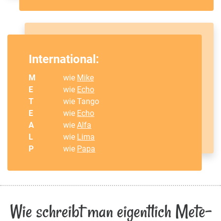
International:
M
wie
Mike
E
wie
Echo
T
wie Tango
E
wie
Echo
A
wie
Alfa
L
wie
Lima
P
wie
Papa
Wie schreibt man eigentlich Mete-