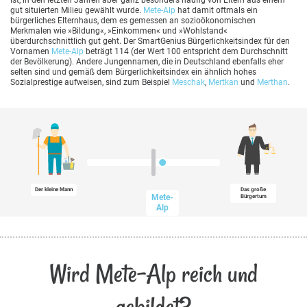
ist, in den letzten Jahren aber ganz besonders häufig von Eltern aus einem
gut situierten Milieu gewählt wurde.
Mete-Alp
hat damit oftmals ein
bürgerliches Elternhaus, dem es gemessen an sozioökonomischen
Merkmalen wie »Bildung«, »Einkommen« und »Wohlstand«
überdurchschnittlich gut geht. Der SmartGenius Bürgerlichkeitsindex für den
Vornamen
Mete-Alp
beträgt 114 (der Wert 100 entspricht dem Durchschnitt
der Bevölkerung). Andere Jungennamen, die in Deutschland ebenfalls eher
selten sind und gemäß dem Bürgerlichkeitsindex ein ähnlich hohes
Sozialprestige aufweisen, sind zum Beispiel
Meschak
,
Mertkan
und
Merthan
.
Der kleine Mann
Das große
Mete-
Bürgertum
Alp
Wird Mete-Alp reich und
gebildet?