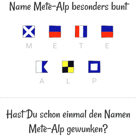
Name Mete-Alp besonders bunt
M
E
T
E
A
L
P
Hast Du schon einmal den Namen
Mete-Alp gewunken?