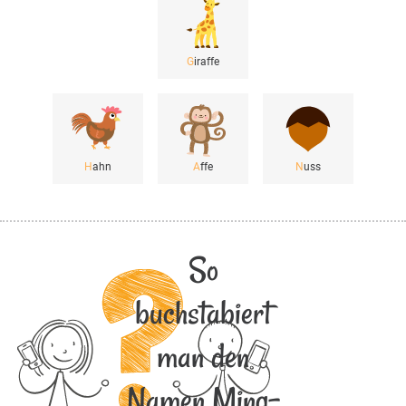
G
iraffe
H
ahn
A
ffe
N
uss
So
buchstabiert
man den
Namen Ming-