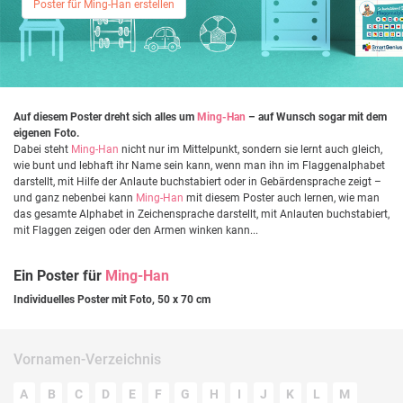
Poster für Ming-Han erstellen
Auf diesem Poster dreht sich alles um
Ming-Han
– auf Wunsch sogar mit dem
eigenen Foto.
Dabei steht
Ming-Han
nicht nur im Mittelpunkt, sondern sie lernt auch gleich,
wie bunt und lebhaft ihr Name sein kann, wenn man ihn im Flaggenalphabet
darstellt, mit Hilfe der Anlaute buchstabiert oder in Gebärdensprache zeigt –
und ganz nebenbei kann
Ming-Han
mit diesem Poster auch lernen, wie man
das gesamte Alphabet in Zeichensprache darstellt, mit Anlauten buchstabiert,
mit Flaggen zeigen oder den Armen winken kann...
Ein Poster für
Ming-Han
Individuelles Poster mit Foto, 50 x 70 cm
Vornamen-Verzeichnis
A
B
C
D
E
F
G
H
I
J
K
L
M