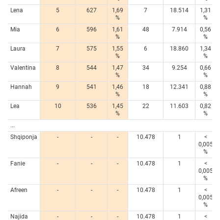
Lena
5
627
1,69
7
18.514
1,31
%
%
Mia
6
596
1,61
48
7.914
0,56
%
%
Laura
7
575
1,55
6
18.860
1,34
%
%
Valentina
8
544
1,47
34
9.254
0,66
%
%
Hannah
9
541
1,46
18
12.341
0,88
%
%
Lea
10
536
1,45
22
11.603
0,82
%
%
...
Shqiponja
-
-
-
10.478
1
<
0,005
%
Fanie
-
-
-
10.478
1
<
0,005
%
Afreen
-
-
-
10.478
1
<
0,005
%
Najida
-
-
-
10.478
1
<