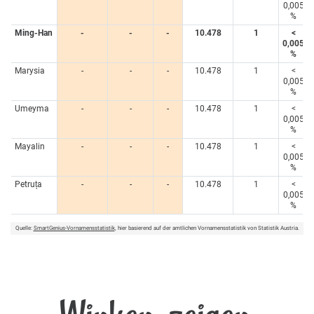
0,005
%
Ming-Han
-
-
-
10.478
1
<
0,005
%
Marysia
-
-
-
10.478
1
<
0,005
%
Umeyma
-
-
-
10.478
1
<
0,005
%
Mayalin
-
-
-
10.478
1
<
0,005
%
Petruța
-
-
-
10.478
1
<
0,005
%
Quelle:
SmartGenius-Vornamensstatistik
, hier basierend auf der amtlichen Vornamensstatistik von Statistik Austria.