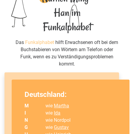
Han im
Funkalphabet
Das
Funkalphabet
hilft Erwachsenen oft bei dem
Buchstabieren von Wörtern am Telefon oder
Funk, wenn es zu Verständigungsproblemen
kommt.
Deutschland:
M
wie
Martha
I
wie
Ida
N
wie Nordpol
G
wie
Gustav