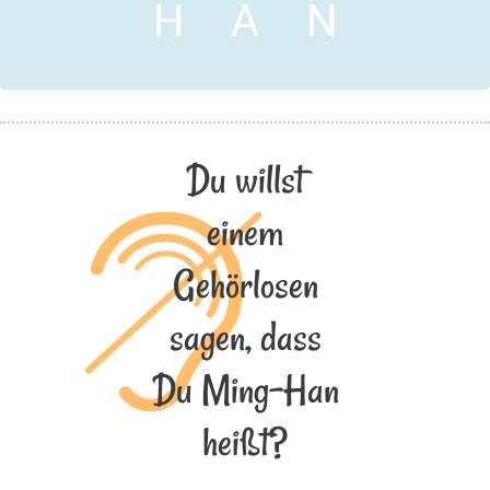
H
A
N
Du willst
einem
Gehörlosen
sagen, dass
Du Ming-Han
heißt?