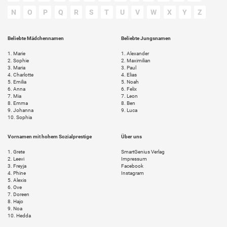
N
O
P
Q
R
S
T
U
V
W
X
Y
Z
Beliebte Mädchennamen
Beliebte Jungsnamen
1.
Marie
1.
Alexander
2.
Sophie
2.
Maximilian
3.
Maria
3.
Paul
4.
Charlotte
4.
Elias
5.
Emilia
5.
Noah
6.
Anna
6.
Felix
7.
Mia
7.
Leon
8.
Emma
8.
Ben
9.
Johanna
9.
Luca
10.
Sophia
Vornamen mit hohem Sozialprestige
Über uns
1.
Grete
SmartGenius Verlag
2.
Leevi
Impressum
3.
Freyja
Facebook
4.
Phine
Instagram
5.
Alexis
6.
Ove
7.
Doreen
8.
Hajo
9.
Noa
10.
Hedda