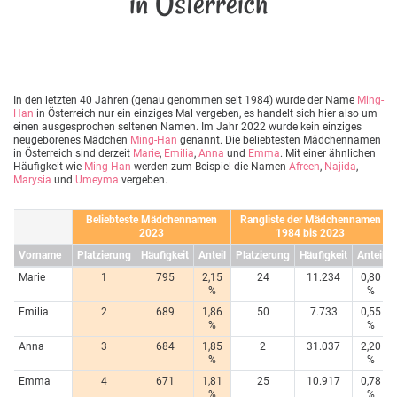
in Österreich
In den letzten 40 Jahren (genau genommen seit 1984) wurde der Name
Ming-
Han
in Österreich nur ein einziges Mal vergeben, es handelt sich hier also um
einen ausgesprochen seltenen Namen. Im Jahr 2022 wurde kein einziges
neugeborenes Mädchen
Ming-Han
genannt. Die beliebtesten Mädchennamen
in Österreich sind derzeit
Marie
,
Emilia
,
Anna
und
Emma
. Mit einer ähnlichen
Häufigkeit wie
Ming-Han
werden zum Beispiel die Namen
Afreen
,
Najida
,
Marysia
und
Umeyma
vergeben.
Beliebteste Mädchennamen
Rangliste der Mädchennamen
2023
1984 bis 2023
Vorname
Platzierung
Häufigkeit
Anteil
Platzierung
Häufigkeit
Anteil
Marie
1
795
2,15
24
11.234
0,80
%
%
Emilia
2
689
1,86
50
7.733
0,55
%
%
Anna
3
684
1,85
2
31.037
2,20
%
%
Emma
4
671
1,81
25
10.917
0,78
%
%