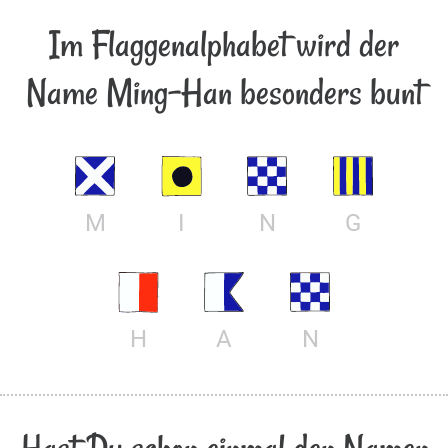
Im Flaggenalphabet wird der
Name Ming-Han besonders bunt
M
I
N
G
H
A
N