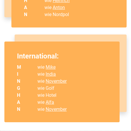
H
wie
Heinrich
A
wie
Anton
N
wie Nordpol
International:
M
wie
Mike
I
wie
India
N
wie
November
G
wie Golf
H
wie Hotel
A
wie
Alfa
N
wie
November