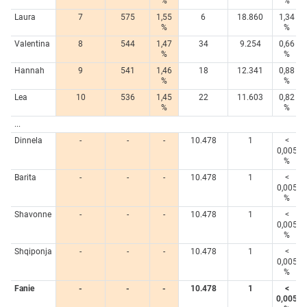
%
%
Laura
7
575
1,55
6
18.860
1,34
%
%
Valentina
8
544
1,47
34
9.254
0,66
%
%
Hannah
9
541
1,46
18
12.341
0,88
%
%
Lea
10
536
1,45
22
11.603
0,82
%
%
...
Dinnela
-
-
-
10.478
1
<
0,005
%
Barita
-
-
-
10.478
1
<
0,005
%
Shavonne
-
-
-
10.478
1
<
0,005
%
Shqiponja
-
-
-
10.478
1
<
0,005
%
Fanie
-
-
-
10.478
1
<
0,005