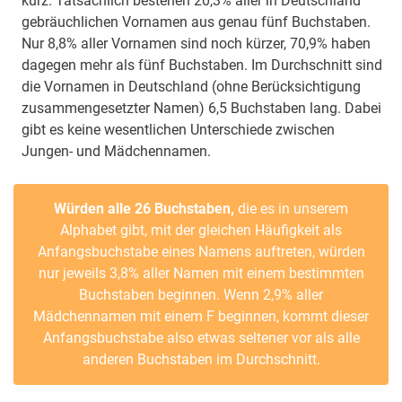
kurz. Tatsächlich bestehen 20,3% aller in Deutschland
gebräuchlichen Vornamen aus genau fünf Buchstaben.
Nur 8,8% aller Vornamen sind noch kürzer, 70,9% haben
dagegen mehr als fünf Buchstaben. Im Durchschnitt sind
die Vornamen in Deutschland (ohne Berücksichtigung
zusammengesetzter Namen) 6,5 Buchstaben lang. Dabei
gibt es keine wesentlichen Unterschiede zwischen
Jungen- und Mädchennamen.
Würden alle 26 Buchstaben,
die es in unserem
Alphabet gibt, mit der gleichen Häufigkeit als
Anfangsbuchstabe eines Namens auftreten, würden
nur jeweils 3,8% aller Namen mit einem bestimmten
Buchstaben beginnen. Wenn 2,9% aller
Mädchennamen mit einem F beginnen, kommt dieser
Anfangsbuchstabe also etwas seltener vor als alle
anderen Buchstaben im Durchschnitt.