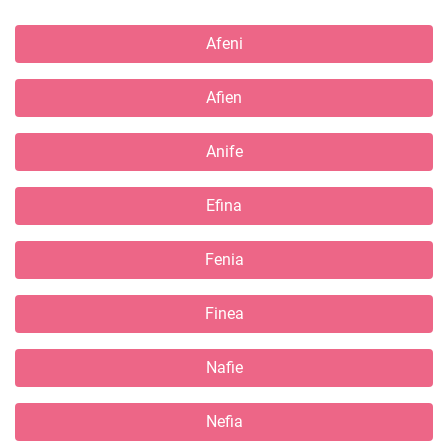
Afeni
Afien
Anife
Efina
Fenia
Finea
Nafie
Nefia