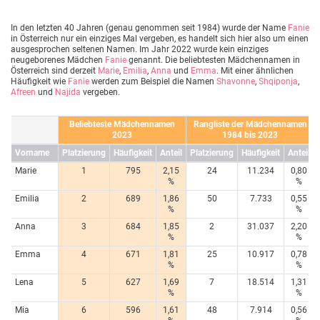
In den letzten 40 Jahren (genau genommen seit 1984) wurde der Name
Fanie
in Österreich nur ein einziges Mal vergeben, es handelt sich hier also um einen
ausgesprochen seltenen Namen. Im Jahr 2022 wurde kein einziges
neugeborenes Mädchen
Fanie
genannt. Die beliebtesten Mädchennamen in
Österreich sind derzeit
Marie
,
Emilia
,
Anna
und
Emma
. Mit einer ähnlichen
Häufigkeit wie
Fanie
werden zum Beispiel die Namen
Shavonne
,
Shqiponja
,
Afreen
und
Najida
vergeben.
Beliebteste Mädchennamen
Rangliste der Mädchennamen
2023
1984 bis 2023
Vorname
Platzierung
Häufigkeit
Anteil
Platzierung
Häufigkeit
Anteil
Marie
1
795
2,15
24
11.234
0,80
%
%
Emilia
2
689
1,86
50
7.733
0,55
%
%
Anna
3
684
1,85
2
31.037
2,20
%
%
Emma
4
671
1,81
25
10.917
0,78
%
%
Lena
5
627
1,69
7
18.514
1,31
%
%
Mia
6
596
1,61
48
7.914
0,56