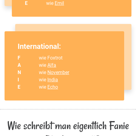
E
wie
Emil
International:
F
wie Foxtrot
A
wie
Alfa
N
wie
November
I
wie
India
E
wie
Echo
Wie schreibt man eigentlich Fanie