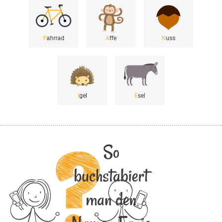
F
ahrrad
A
ffe
N
uss
I
gel
E
sel
So
buchstabiert
man den