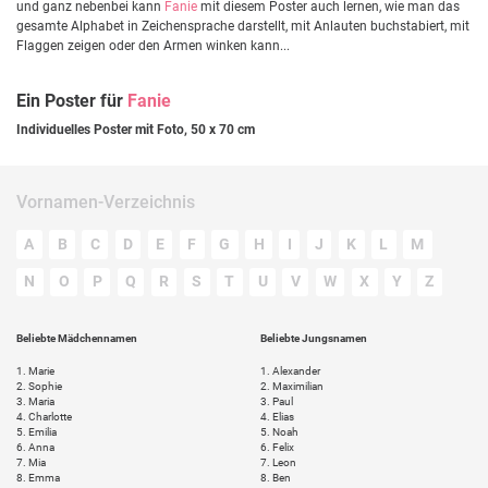
und ganz nebenbei kann
Fanie
mit diesem Poster auch lernen, wie man das
gesamte Alphabet in Zeichensprache darstellt, mit Anlauten buchstabiert, mit
Flaggen zeigen oder den Armen winken kann...
Ein Poster für
Fanie
Individuelles Poster mit Foto, 50 x 70 cm
Vornamen-Verzeichnis
A
B
C
D
E
F
G
H
I
J
K
L
M
N
O
P
Q
R
S
T
U
V
W
X
Y
Z
Beliebte Mädchennamen
Beliebte Jungsnamen
1.
Marie
1.
Alexander
2.
Sophie
2.
Maximilian
3.
Maria
3.
Paul
4.
Charlotte
4.
Elias
5.
Emilia
5.
Noah
6.
Anna
6.
Felix
7.
Mia
7.
Leon
8.
Emma
8.
Ben