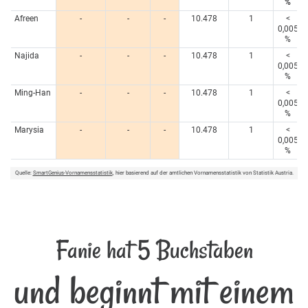
%
Afreen
-
-
-
10.478
1
<
0,005
%
Najida
-
-
-
10.478
1
<
0,005
%
Ming-Han
-
-
-
10.478
1
<
0,005
%
Marysia
-
-
-
10.478
1
<
0,005
%
Quelle:
SmartGenius-Vornamensstatistik
, hier basierend auf der amtlichen Vornamensstatistik von Statistik Austria.
Fanie hat 5 Buchstaben
und beginnt mit einem