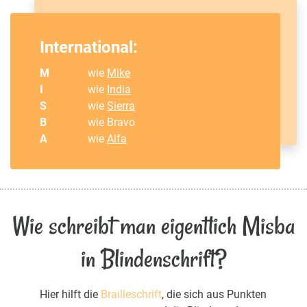
International:
M
wie
Mike
I
wie
India
S
wie
Sierra
B
wie Bravo
A
wie
Alfa
Wie schreibt man eigentlich Misba
in Blindenschrift?
Hier hilft die
Brailleschrift
, die sich aus Punkten