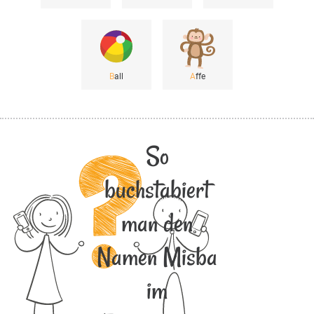
B
all
A
ffe
So
buchstabiert
man den
Namen Misba
im