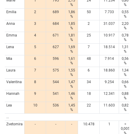
Marie
1
795
2,15
24
11.234
0,80
%
%
Emilia
2
689
1,86
50
7.733
0,55
%
%
Anna
3
684
1,85
2
31.037
2,20
%
%
Emma
4
671
1,81
25
10.917
0,78
%
%
Lena
5
627
1,69
7
18.514
1,31
%
%
Mia
6
596
1,61
48
7.914
0,56
%
%
Laura
7
575
1,55
6
18.860
1,34
%
%
Valentina
8
544
1,47
34
9.254
0,66
%
%
Hannah
9
541
1,46
18
12.341
0,88
%
%
Lea
10
536
1,45
22
11.603
0,82
%
%
...
Zvetomira
-
-
-
10.478
1
<
0,005
%