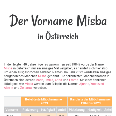
Der Vorname Misba
in Österreich
In den letzten 40 Jahren (genau genommen seit 1984) wurde der Name
Misba
in Österreich nur ein einziges Mal vergeben, es handelt sich hier also
um einen ausgesprochen seltenen Namen. Im Jahr 2022 wurde kein einziges
neugeborenes Mädchen
Misba
genannt. Die beliebtesten Mädchennamen in
Österreich sind derzeit
Marie
,
Emilia
,
Anna
und
Emma
. Mit einer ähnlichen
Häufigkeit wie
Misba
werden zum Beispiel die Namen
Ajonne
,
Yocheved
,
Aizelin
und
Zoljargal
vergeben.
Beliebteste Mädchennamen
Rangliste der Mädchennamen
2023
1984 bis 2023
Vorname
Platzierung
Häufigkeit
Anteil
Platzierung
Häufigkeit
Anteil