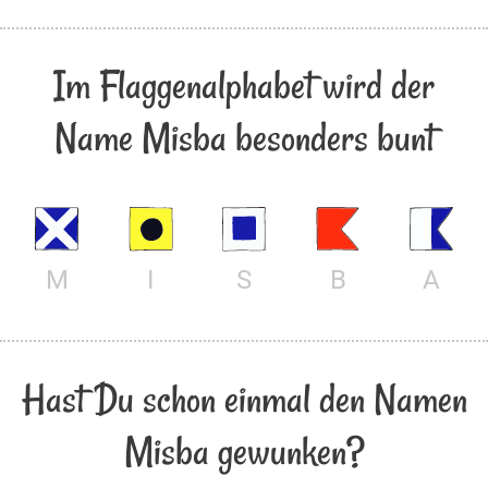
Im Flaggenalphabet wird der
Name Misba besonders bunt
M
I
S
B
A
Hast Du schon einmal den Namen
Misba gewunken?