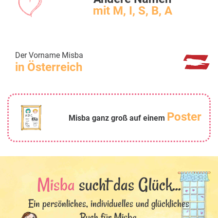
mit M, I, S, B, A
Der Vorname Misba
in Österreich
Poster
Misba ganz groß auf einem
Misba
sucht das Glück...
Ein persönliches, individuelles und glückliches
Buch für Misba.