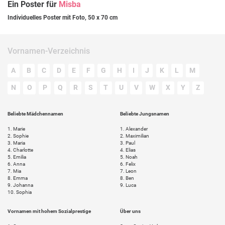
Ein Poster für
Misba
Individuelles Poster mit Foto, 50 x 70 cm
Vornamen-Verzeichnis
A
B
C
D
E
F
G
H
I
J
K
L
M
N
O
P
Q
R
S
T
U
V
W
X
Y
Z
Beliebte Mädchennamen
Beliebte Jungsnamen
1.
Marie
1.
Alexander
2.
Sophie
2.
Maximilian
3.
Maria
3.
Paul
4.
Charlotte
4.
Elias
5.
Emilia
5.
Noah
6.
Anna
6.
Felix
7.
Mia
7.
Leon
8.
Emma
8.
Ben
9.
Johanna
9.
Luca
10.
Sophia
Vornamen mit hohem Sozialprestige
Über uns