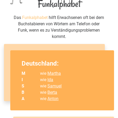
Funkalphabet
Das
Funkalphabet
hilft Erwachsenen oft bei dem
Buchstabieren von Wörtern am Telefon oder
Funk, wenn es zu Verständigungsproblemen
kommt.
Deutschland:
M
wie
Martha
I
wie
Ida
S
wie
Samuel
B
wie
Berta
A
wie
Anton