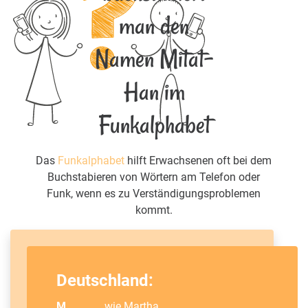
man den
Namen Mitat-
Han im
Funkalphabet
Das
Funkalphabet
hilft Erwachsenen oft bei dem
Buchstabieren von Wörtern am Telefon oder
Funk, wenn es zu Verständigungsproblemen
kommt.
Deutschland:
M
wie
Martha