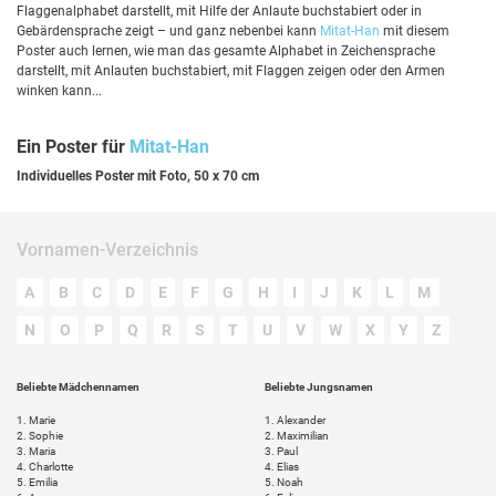
Flaggenalphabet darstellt, mit Hilfe der Anlaute buchstabiert oder in
Gebärdensprache zeigt – und ganz nebenbei kann
Mitat-Han
mit diesem
Poster auch lernen, wie man das gesamte Alphabet in Zeichensprache
darstellt, mit Anlauten buchstabiert, mit Flaggen zeigen oder den Armen
winken kann...
Ein Poster für
Mitat-Han
Individuelles Poster mit Foto, 50 x 70 cm
Vornamen-Verzeichnis
A
B
C
D
E
F
G
H
I
J
K
L
M
N
O
P
Q
R
S
T
U
V
W
X
Y
Z
Beliebte Mädchennamen
Beliebte Jungsnamen
1.
Marie
1.
Alexander
2.
Sophie
2.
Maximilian
3.
Maria
3.
Paul
4.
Charlotte
4.
Elias
5.
Emilia
5.
Noah