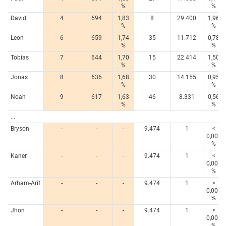
%
%
David
4
694
1,83
8
29.400
1,96
%
%
Leon
6
659
1,74
35
11.712
0,78
%
%
Tobias
7
644
1,70
15
22.414
1,50
%
%
Jonas
8
636
1,68
30
14.155
0,95
%
%
Noah
9
617
1,63
46
8.331
0,56
%
%
...
Bryson
-
-
-
9.474
1
<
0,005
%
Kaner
-
-
-
9.474
1
<
0,005
%
Arham-Arif
-
-
-
9.474
1
<
0,005
%
Jhon
-
-
-
9.474
1
<
0,005
%