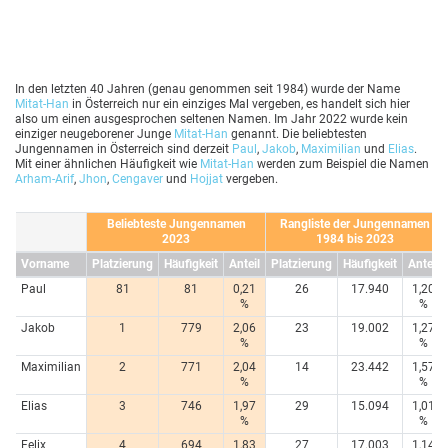
In den letzten 40 Jahren (genau genommen seit 1984) wurde der Name
Mitat-Han
in Österreich nur ein einziges Mal vergeben, es handelt sich hier
also um einen ausgesprochen seltenen Namen. Im Jahr 2022 wurde kein
einziger neugeborener Junge
Mitat-Han
genannt. Die beliebtesten
Jungennamen in Österreich sind derzeit
Paul
,
Jakob
,
Maximilian
und
Elias
.
Mit einer ähnlichen Häufigkeit wie
Mitat-Han
werden zum Beispiel die Namen
Arham-Arif
,
Jhon
,
Cengaver
und
Hojjat
vergeben.
Beliebteste Jungennamen
Rangliste der Jungennamen
2023
1984 bis 2023
Vorname
Platzierung
Häufigkeit
Anteil
Platzierung
Häufigkeit
Anteil
Paul
81
81
0,21
26
17.940
1,20
%
%
Jakob
1
779
2,06
23
19.002
1,27
%
%
Maximilian
2
771
2,04
14
23.442
1,57
%
%
Elias
3
746
1,97
29
15.094
1,01
%
%
Felix
4
694
1,83
27
17.003
1,14