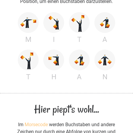
Position, um einen Buchstaben darzustellen.
M
I
T
A
T
H
A
N
Hier piept's wohl...
Im
Morsecode
werden Buchstaben und andere
Zeichen nur durch eine Abfolge von kurzen und