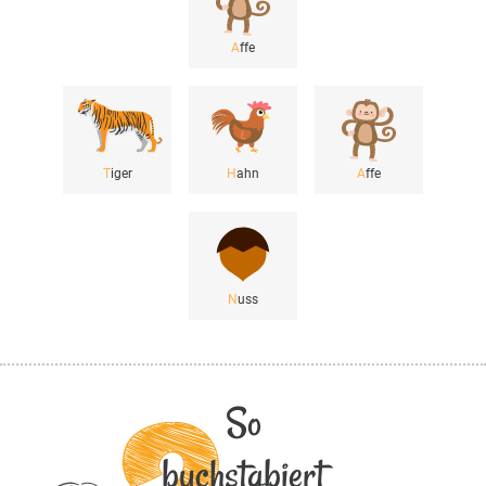
A
ffe
T
iger
H
ahn
A
ffe
N
uss
So
buchstabiert