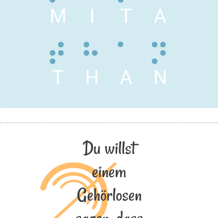
M
I
T
A
T
H
A
N
Du willst
einem
Gehörlosen