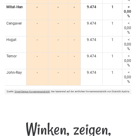
Mitat-Han
-
-
-
9.474
1
<
0,005
%
Cengaver
-
-
-
9.474
1
<
0,005
%
Hojjat
-
-
-
9.474
1
<
0,005
%
Temor
-
-
-
9.474
1
<
0,005
%
John-Ray
-
-
-
9.474
1
<
0,005
%
Quelle:
SmartGenius-Vornamensstatistik
, hier basierend auf der amtlichen Vornamensstatistik von Statistik Austria.
Winken, zeigen,