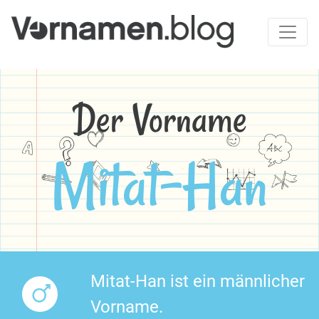
Der Vorname
Mitat-Han
Mitat-Han ist ein männlicher
Vorname.