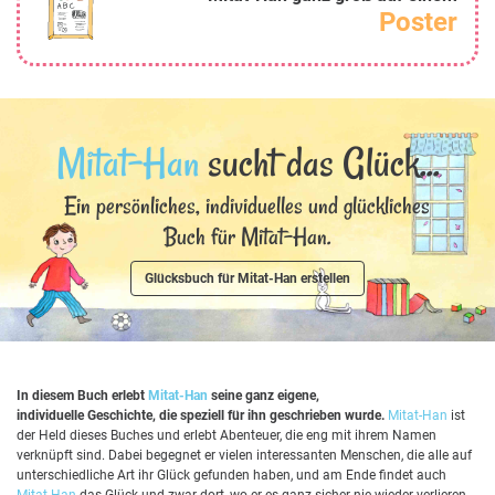
Poster
Mitat-Han
sucht das Glück...
Ein persönliches, individuelles und glückliches
Buch für Mitat-Han.
Glücksbuch für Mitat-Han erstellen
In diesem Buch erlebt
Mitat-Han
seine ganz eigene,
individuelle Geschichte, die speziell für ihn geschrieben wurde.
Mitat-Han
ist
der Held dieses Buches und erlebt Abenteuer, die eng mit ihrem Namen
verknüpft sind. Dabei begegnet er vielen interessanten Menschen, die alle auf
unterschiedliche Art ihr Glück gefunden haben, und am Ende findet auch
Mitat-Han
das Glück und zwar dort, wo er es ganz sicher nie wieder verlieren