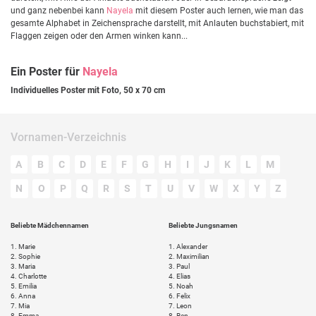
und ganz nebenbei kann
Nayela
mit diesem Poster auch lernen, wie man das
gesamte Alphabet in Zeichensprache darstellt, mit Anlauten buchstabiert, mit
Flaggen zeigen oder den Armen winken kann...
Ein Poster für
Nayela
Individuelles Poster mit Foto, 50 x 70 cm
Vornamen-Verzeichnis
A
B
C
D
E
F
G
H
I
J
K
L
M
N
O
P
Q
R
S
T
U
V
W
X
Y
Z
Beliebte Mädchennamen
Beliebte Jungsnamen
1.
Marie
1.
Alexander
2.
Sophie
2.
Maximilian
3.
Maria
3.
Paul
4.
Charlotte
4.
Elias
5.
Emilia
5.
Noah
6.
Anna
6.
Felix
7.
Mia
7.
Leon
8.
Emma
8.
Ben