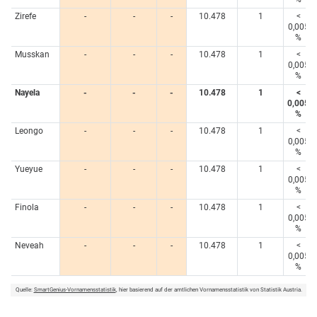
Zirefe
-
-
-
10.478
1
<
0,005
%
Musskan
-
-
-
10.478
1
<
0,005
%
Nayela
-
-
-
10.478
1
<
0,005
%
Leongo
-
-
-
10.478
1
<
0,005
%
Yueyue
-
-
-
10.478
1
<
0,005
%
Finola
-
-
-
10.478
1
<
0,005
%
Neveah
-
-
-
10.478
1
<
0,005
%
Quelle:
SmartGenius-Vornamensstatistik
, hier basierend auf der amtlichen Vornamensstatistik von Statistik Austria.