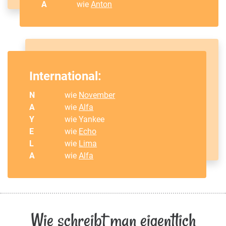
A
wie
Anton
International:
N
wie
November
A
wie
Alfa
Y
wie Yankee
E
wie
Echo
L
wie
Lima
A
wie
Alfa
Wie schreibt man eigentlich