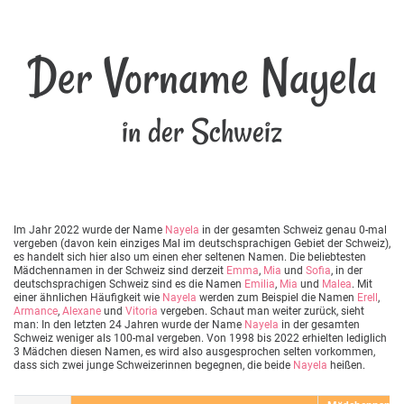
Der Vorname Nayela
in der Schweiz
Im Jahr 2022 wurde der Name
Nayela
in der gesamten Schweiz genau 0-mal
vergeben (davon kein einziges Mal im deutschsprachigen Gebiet der Schweiz),
es handelt sich hier also um einen eher seltenen Namen. Die beliebtesten
Mädchennamen in der Schweiz sind derzeit
Emma
,
Mia
und
Sofia
, in der
deutschsprachigen Schweiz sind es die Namen
Emilia
,
Mia
und
Malea
. Mit
einer ähnlichen Häufigkeit wie
Nayela
werden zum Beispiel die Namen
Erell
,
Armance
,
Alexane
und
Vitoria
vergeben. Schaut man weiter zurück, sieht
man: In den letzten 24 Jahren wurde der Name
Nayela
in der gesamten
Schweiz weniger als 100-mal vergeben. Von 1998 bis 2022 erhielten lediglich
3 Mädchen diesen Namen, es wird also ausgesprochen selten vorkommen,
dass sich zwei junge Schweizerinnen begegnen, die beide
Nayela
heißen.