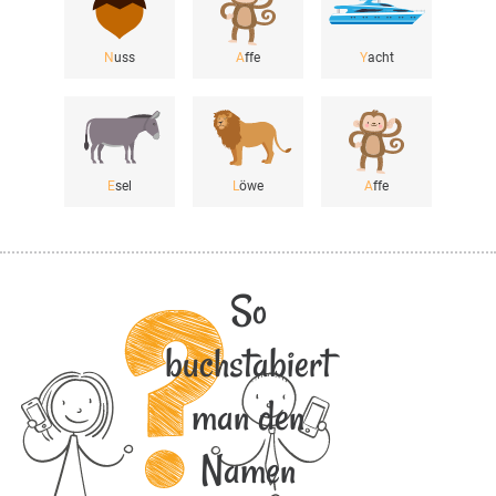
N
uss
A
ffe
Y
acht
E
sel
L
öwe
A
ffe
So
buchstabiert
man den
Namen