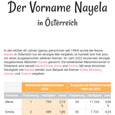
Der Vorname Nayela
in Österreich
In den letzten 40 Jahren (genau genommen seit 1984) wurde der Name
Nayela
in Österreich nur ein einziges Mal vergeben, es handelt sich hier also
um einen ausgesprochen seltenen Namen. Im Jahr 2022 wurde kein einziges
neugeborenes Mädchen
Nayela
genannt. Die beliebtesten Mädchennamen in
Österreich sind derzeit
Marie
,
Emilia
,
Anna
und
Emma
. Mit einer ähnlichen
Häufigkeit wie
Nayela
werden zum Beispiel die Namen
Zirefe
,
Musskan
,
Leongo
und
Yueyue
vergeben.
Beliebteste Mädchennamen
Rangliste der Mädchennamen
2023
1984 bis 2023
Vorname
Platzierung
Häufigkeit
Anteil
Platzierung
Häufigkeit
Anteil
Marie
1
795
2,15
24
11.234
0,80
%
%
Emilia
2
689
1,86
50
7.733
0,55