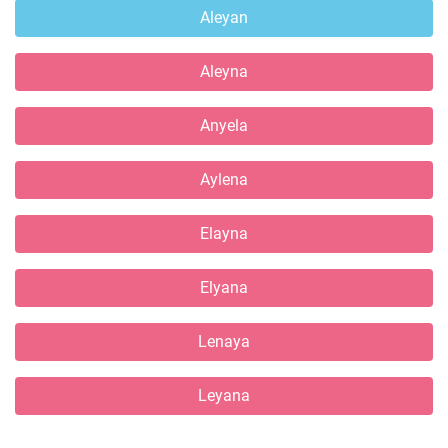
Aleyan
Aleyna
Anyela
Aylena
Elayna
Elyana
Lenaya
Leyana