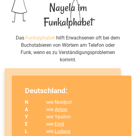
Nayela im
Funkalphabet
Das
Funkalphabet
hilft Erwachsenen oft bei dem
Buchstabieren von Wörtern am Telefon oder
Funk, wenn es zu Verständigungsproblemen
kommt.
Deutschland:
N
wie Nordpol
A
wie
Anton
Y
wie Ypsilon
E
wie
Emil
L
wie
Ludwig