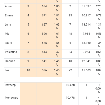
%
%
Anna
3
684
1,85
2
31.037
2,20
%
%
Emma
4
671
1,81
25
10.917
0,78
%
%
Lena
5
627
1,69
7
18.514
1,31
%
%
Mia
6
596
1,61
48
7.914
0,56
%
%
Laura
7
575
1,55
6
18.860
1,34
%
%
Valentina
8
544
1,47
34
9.254
0,66
%
%
Hannah
9
541
1,46
18
12.341
0,88
%
%
Lea
10
536
1,45
22
11.603
0,82
%
%
...
Ravdeep
-
-
-
10.478
1
<
0,005
%
Monawara
-
-
-
10.478
1
<
0,005
%