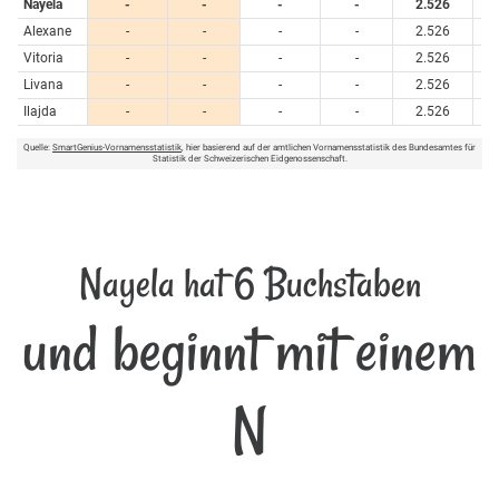
Nayela
-
-
-
-
2.526
Alexane
-
-
-
-
2.526
Vitoria
-
-
-
-
2.526
Livana
-
-
-
-
2.526
Ilajda
-
-
-
-
2.526
Quelle:
SmartGenius-Vornamensstatistik
, hier basierend auf der amtlichen Vornamensstatistik des Bundesamtes für
Statistik der Schweizerischen Eidgenossenschaft.
Nayela hat 6 Buchstaben
und beginnt mit einem
N