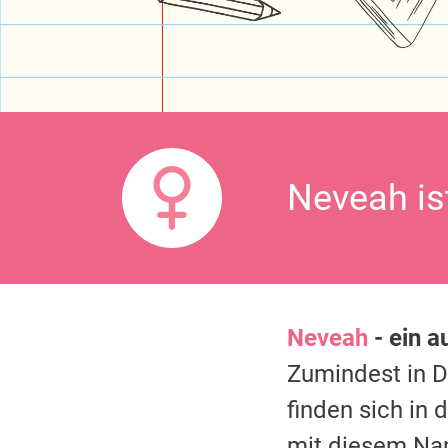
Neveah is
Neveah
- ein 
Zumindest in 
finden sich in
mit diesem Na