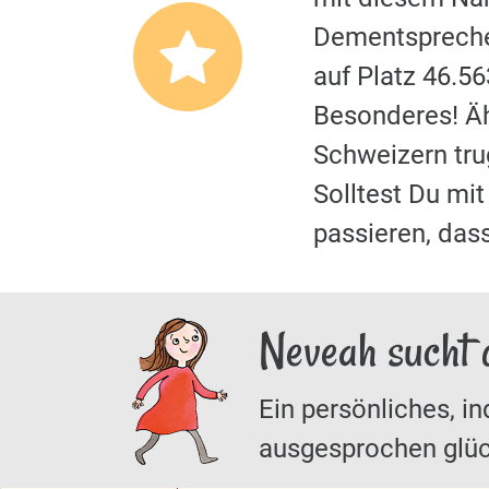
Dementspreche
auf Platz 46.5
Besonderes! Äh
Schweizern tr
Solltest Du m
passieren, das
Neveah sucht 
Ein persönliches, in
ausgesprochen glüc