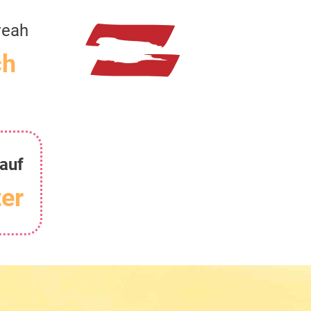
veah
ch
auf
er