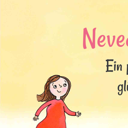
Neve
Ein 
g