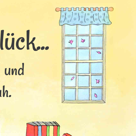
ück...
s und
h.