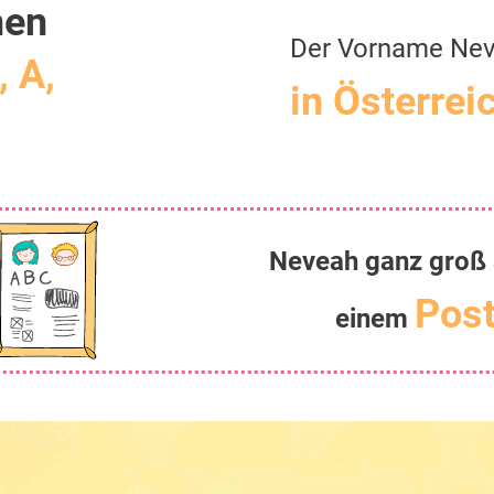
men
Der Vorname Ne
, A,
in Österrei
Neveah ganz groß 
Post
einem