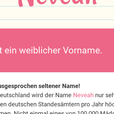
t ein weiblicher Vorname.
ausgesprochen seltener Name!
Deutschland wird der Name
Neveah
nur seh
 den deutschen Standesämtern pro Jahr hö
men. Nicht einmal eines von 100.000 Mäd