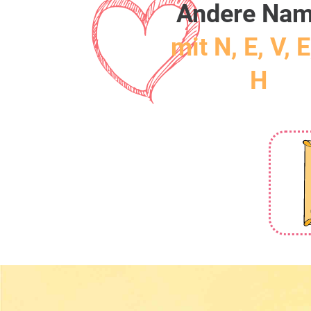
Andere Na
mit N, E, V, E
H