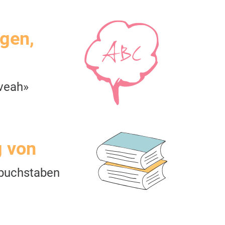
igen,
veah»
g von
buchstaben