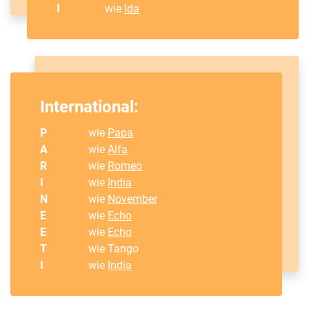
I
wie
Ida
International:
P
wie
Papa
A
wie
Alfa
R
wie
Romeo
I
wie
India
N
wie
November
E
wie
Echo
E
wie
Echo
T
wie Tango
I
wie
India