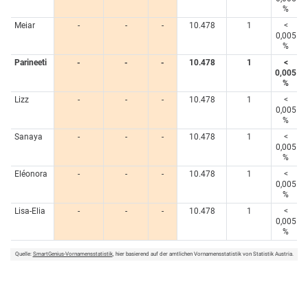
%
Meiar
-
-
-
10.478
1
<
0,005
%
Parineeti
-
-
-
10.478
1
<
0,005
%
Lizz
-
-
-
10.478
1
<
0,005
%
Sanaya
-
-
-
10.478
1
<
0,005
%
Eléonora
-
-
-
10.478
1
<
0,005
%
Lisa-Elia
-
-
-
10.478
1
<
0,005
%
Quelle:
SmartGenius-Vornamensstatistik
, hier basierend auf der amtlichen Vornamensstatistik von Statistik Austria.