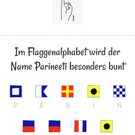
Im Flaggenalphabet wird der
Name Parineeti besonders bunt
P
A
R
I
N