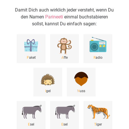
Damit Dich auch wirklich jeder versteht, wenn Du
den Namen
Parineeti
einmal buchstabieren
sollst, kannst Du einfach sagen:
P
aket
A
ffe
R
adio
I
gel
N
uss
E
sel
E
sel
T
iger