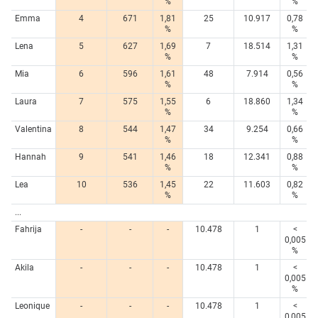
%
%
Emma
4
671
1,81
25
10.917
0,78
%
%
Lena
5
627
1,69
7
18.514
1,31
%
%
Mia
6
596
1,61
48
7.914
0,56
%
%
Laura
7
575
1,55
6
18.860
1,34
%
%
Valentina
8
544
1,47
34
9.254
0,66
%
%
Hannah
9
541
1,46
18
12.341
0,88
%
%
Lea
10
536
1,45
22
11.603
0,82
%
%
...
Fahrija
-
-
-
10.478
1
<
0,005
%
Akila
-
-
-
10.478
1
<
0,005
%
Leonique
-
-
-
10.478
1
<
0,005