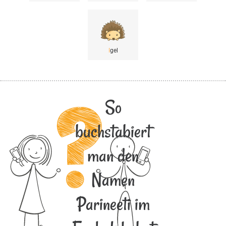
I
gel
So
buchstabiert
man den
Namen
Parineeti im