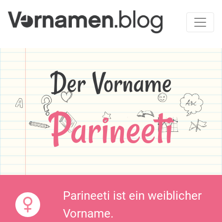
Der Vorname
Parineeti
Parineeti ist ein weiblicher
Vorname.