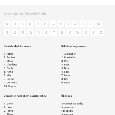
Vornamen-Verzeichnis
A
B
C
D
E
F
G
H
I
J
K
L
M
N
O
P
Q
R
S
T
U
V
W
X
Y
Z
Beliebte Mädchennamen
Beliebte Jungsnamen
1.
Marie
1.
Alexander
2.
Sophie
2.
Maximilian
3.
Maria
3.
Paul
4.
Charlotte
4.
Elias
5.
Emilia
5.
Noah
6.
Anna
6.
Felix
7.
Mia
7.
Leon
8.
Emma
8.
Ben
9.
Johanna
9.
Luca
10.
Sophia
Vornamen mit hohem Sozialprestige
Über uns
1.
Grete
SmartGenius Verlag
2.
Leevi
Impressum
3.
Freyja
Facebook
4.
Phine
Instagram