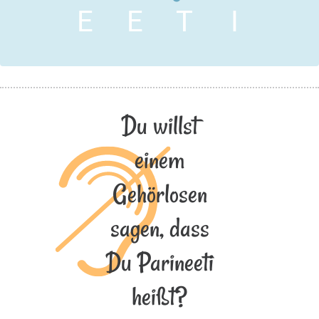
E
E
T
I
Du willst
einem
Gehörlosen
sagen, dass
Du Parineeti
heißt?