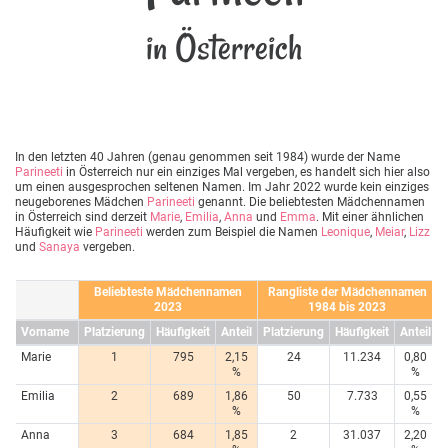
in Österreich
In den letzten 40 Jahren (genau genommen seit 1984) wurde der Name
Parineeti
in Österreich nur ein einziges Mal vergeben, es handelt sich hier also
um einen ausgesprochen seltenen Namen. Im Jahr 2022 wurde kein einziges
neugeborenes Mädchen
Parineeti
genannt. Die beliebtesten Mädchennamen
in Österreich sind derzeit
Marie
,
Emilia
,
Anna
und
Emma
. Mit einer ähnlichen
Häufigkeit wie
Parineeti
werden zum Beispiel die Namen
Leonique
,
Meiar
,
Lizz
und
Sanaya
vergeben.
Beliebteste Mädchennamen
Rangliste der Mädchennamen
2023
1984 bis 2023
Vorname
Platzierung
Häufigkeit
Anteil
Platzierung
Häufigkeit
Anteil
Marie
1
795
2,15
24
11.234
0,80
%
%
Emilia
2
689
1,86
50
7.733
0,55
%
%
Anna
3
684
1,85
2
31.037
2,20