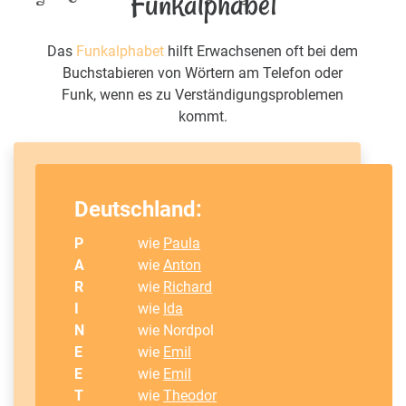
Funkalphabet
Das
Funkalphabet
hilft Erwachsenen oft bei dem
Buchstabieren von Wörtern am Telefon oder
Funk, wenn es zu Verständigungsproblemen
kommt.
Deutschland:
P
wie
Paula
A
wie
Anton
R
wie
Richard
I
wie
Ida
N
wie Nordpol
E
wie
Emil
E
wie
Emil
T
wie
Theodor