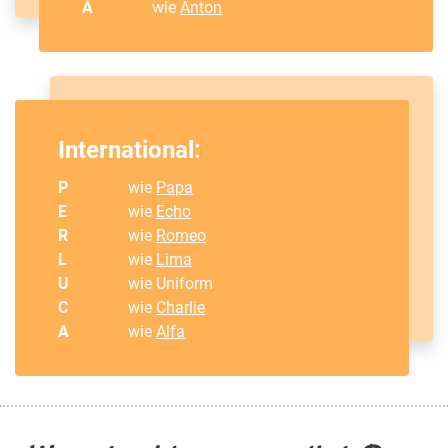
A
wie
Anton
International:
P
wie
Papa
E
wie
Echo
R
wie
Romeo
L
wie
Lima
U
wie Uniform
C
wie
Charlie
A
wie
Alfa