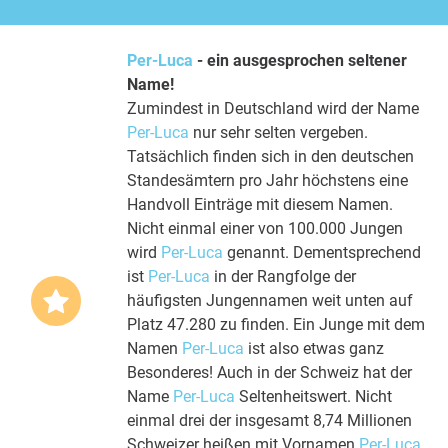
Per-Luca
- ein ausgesprochen seltener
Name!
Zumindest in Deutschland wird der Name
Per-Luca
nur sehr selten vergeben.
Tatsächlich finden sich in den deutschen
Standesämtern pro Jahr höchstens eine
Handvoll Einträge mit diesem Namen.
Nicht einmal einer von 100.000 Jungen
wird
Per-Luca
genannt. Dementsprechend
ist
Per-Luca
in der Rangfolge der
häufigsten Jungennamen weit unten auf
Platz 47.280 zu finden. Ein Junge mit dem
Namen
Per-Luca
ist also etwas ganz
Besonderes! Auch in der Schweiz hat der
Name
Per-Luca
Seltenheitswert. Nicht
einmal drei der insgesamt 8,74 Millionen
Schweizer heißen mit Vornamen
Per-Luca
.