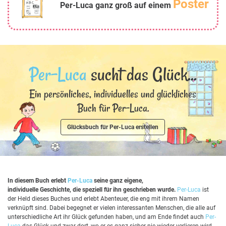
Poster
Per-Luca ganz groß auf einem
Per-Luca
sucht das Glück...
Ein persönliches, individuelles und glückliches
Buch für Per-Luca.
Glücksbuch für Per-Luca erstellen
In diesem Buch erlebt
Per-Luca
seine ganz eigene,
individuelle Geschichte, die speziell für ihn geschrieben wurde.
Per-Luca
ist
der Held dieses Buches und erlebt Abenteuer, die eng mit ihrem Namen
verknüpft sind. Dabei begegnet er vielen interessanten Menschen, die alle auf
unterschiedliche Art ihr Glück gefunden haben, und am Ende findet auch
Per-
Luca
das Glück und zwar dort, wo er es ganz sicher nie wieder verlieren wird.