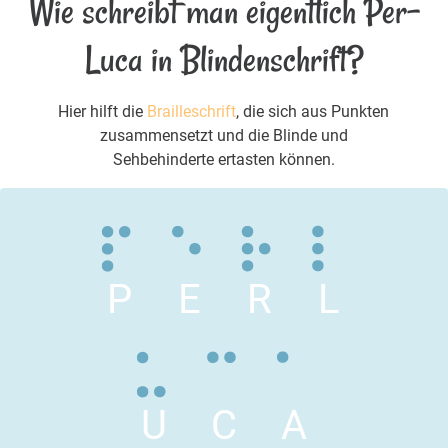
Wie schreibt man eigentlich Per-
Luca in Blindenschrift?
Hier hilft die
Brailleschrift
, die sich aus Punkten
zusammensetzt und die Blinde und
Sehbehinderte ertasten können.
P
E
R
L
U
C
A