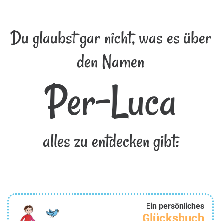
Du glaubst gar nicht, was es über
den Namen
Per-Luca
alles zu entdecken gibt:
Ein persönliches
Glücksbuch