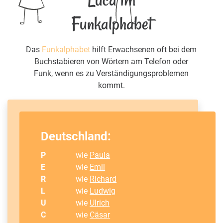
Funkalphabet
Das
Funkalphabet
hilft Erwachsenen oft bei dem
Buchstabieren von Wörtern am Telefon oder
Funk, wenn es zu Verständigungsproblemen
kommt.
Deutschland:
P
wie
Paula
E
wie
Emil
R
wie
Richard
L
wie
Ludwig
U
wie
Ulrich
C
wie
Cäsar