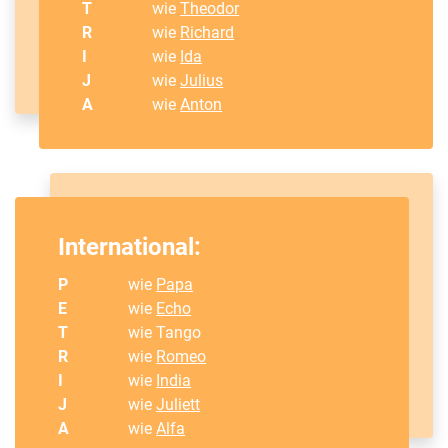
T
wie
Theodor
R
wie
Richard
I
wie
Ida
J
wie
Julius
A
wie
Anton
International:
P
wie
Papa
E
wie
Echo
T
wie Tango
R
wie
Romeo
I
wie
India
J
wie
Juliett
A
wie
Alfa