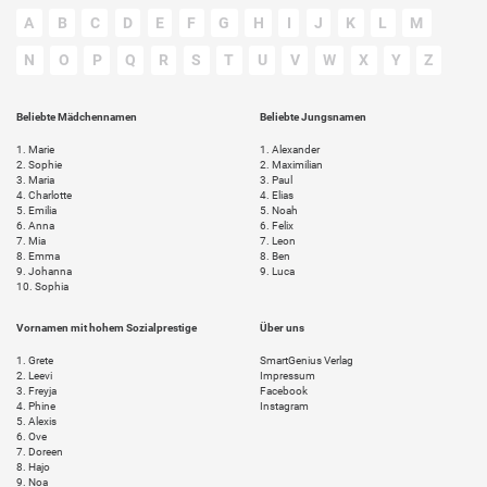
A
B
C
D
E
F
G
H
I
J
K
L
M
N
O
P
Q
R
S
T
U
V
W
X
Y
Z
Beliebte Mädchennamen
Beliebte Jungsnamen
1.
Marie
1.
Alexander
2.
Sophie
2.
Maximilian
3.
Maria
3.
Paul
4.
Charlotte
4.
Elias
5.
Emilia
5.
Noah
6.
Anna
6.
Felix
7.
Mia
7.
Leon
8.
Emma
8.
Ben
9.
Johanna
9.
Luca
10.
Sophia
Vornamen mit hohem Sozialprestige
Über uns
1.
Grete
SmartGenius Verlag
2.
Leevi
Impressum
3.
Freyja
Facebook
4.
Phine
Instagram
5.
Alexis
6.
Ove
7.
Doreen
8.
Hajo
9.
Noa