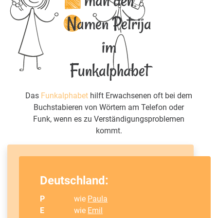
man den
Namen Petrija
im
Funkalphabet
Das
Funkalphabet
hilft Erwachsenen oft bei dem
Buchstabieren von Wörtern am Telefon oder
Funk, wenn es zu Verständigungsproblemen
kommt.
Deutschland:
P
wie
Paula
E
wie
Emil