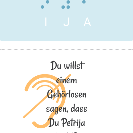
I
J
A
Du willst
einem
Gehörlosen
sagen, dass
Du Petrija