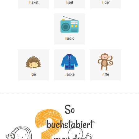
P
aket
E
sel
T
iger
R
adio
I
gel
J
acke
A
ffe
So
buchstabiert