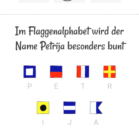
Im Flaggenalphabet wird der
Name Petrija besonders bunt
P
E
T
R
I
J
A