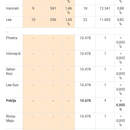
%
%
Hannah
9
541
1,46
18
12.341
0,88
%
%
Lea
10
536
1,45
22
11.603
0,82
%
%
...
Phedra
-
-
-
10.478
1
<
0,005
%
Hümeyrâ
-
-
-
10.478
1
<
0,005
%
Seher-
-
-
-
10.478
1
<
Naz
0,005
%
Lea-Sue
-
-
-
10.478
1
<
0,005
%
Petrija
-
-
-
10.478
1
<
0,005
%
Ronja-
-
-
-
10.478
1
<
Maja
0,005
%