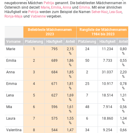
neugeborenes Mädchen
Petrija
genannt. Die beliebtesten Mädchennamen in
Österreich sind derzeit
Marie
,
Emilia
,
Anna
und
Emma
. Mit einer ähnlichen
Häufigkeit wie
Petrija
werden zum Beispiel die Namen
Seher-Naz
,
Lea-Sue
,
Ronja-Maja
und
Vabienne
vergeben.
Beliebteste Mädchennamen
Rangliste der Mädchennamen
2023
1984 bis 2023
Vorname
Platzierung
Häufigkeit
Anteil
Platzierung
Häufigkeit
Anteil
Marie
1
795
2,15
24
11.234
0,80
%
%
Emilia
2
689
1,86
50
7.733
0,55
%
%
Anna
3
684
1,85
2
31.037
2,20
%
%
Emma
4
671
1,81
25
10.917
0,78
%
%
Lena
5
627
1,69
7
18.514
1,31
%
%
Mia
6
596
1,61
48
7.914
0,56
%
%
Laura
7
575
1,55
6
18.860
1,34
%
%
Valentina
8
544
1,47
34
9.254
0,66