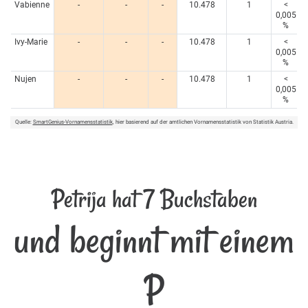
Vabienne
-
-
-
10.478
1
<
0,005
%
Ivy-Marie
-
-
-
10.478
1
<
0,005
%
Nujen
-
-
-
10.478
1
<
0,005
%
Quelle:
SmartGenius-Vornamensstatistik
, hier basierend auf der amtlichen Vornamensstatistik von Statistik Austria.
Petrija hat 7 Buchstaben
und beginnt mit einem
P