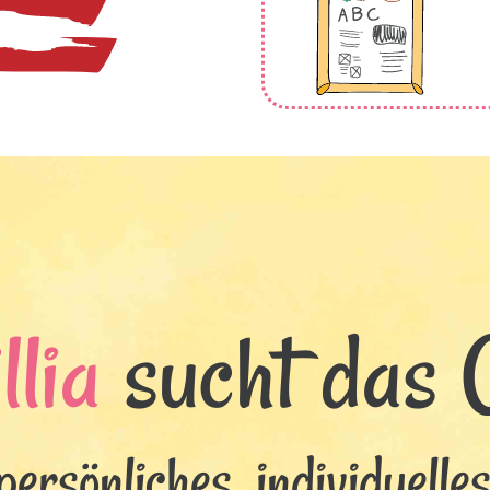
llia
sucht das G
persönliches, individuelle