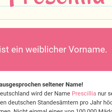
 ist ein weiblicher Vorname.
 ausgesprochen seltener Name!
Deutschland wird der Name
Prescillia
nur s
 den deutschen Standesämtern pro Jahr hö
men. Nicht einmal eines von 100.000 Mäd