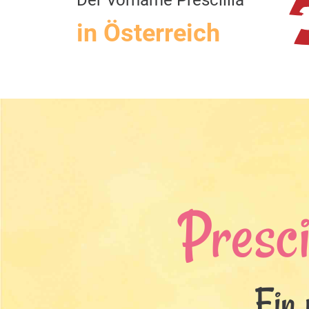
Der Vorname Prescillia
in Österreich
Presci
Ein 