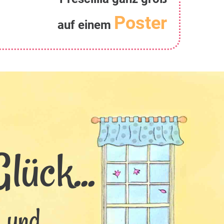
Poster
auf einem
lück...
s und