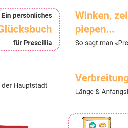
Winken, ze
Ein persönliches
Glücksbuch
piepen...
für Prescillia
So sagt man «Pres
Verbreitun
n der Hauptstadt
Länge & Anfangs