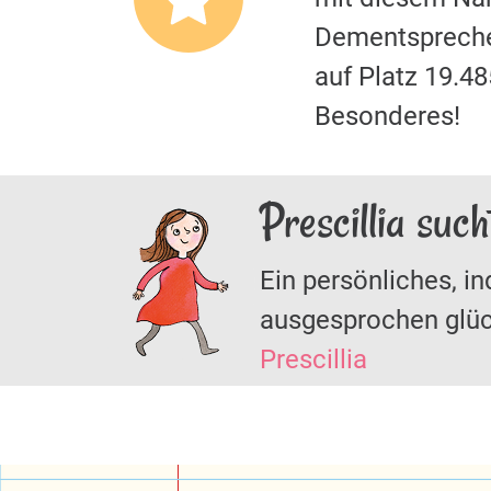
Dementspreche
auf Platz 19.4
Besonderes!
Prescillia suc
Ein persönliches, in
ausgesprochen glüc
Prescillia