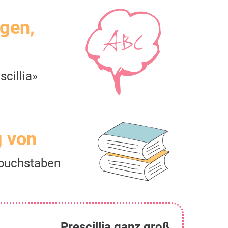
igen,
cillia»
g von
buchstaben
Prescillia ganz groß