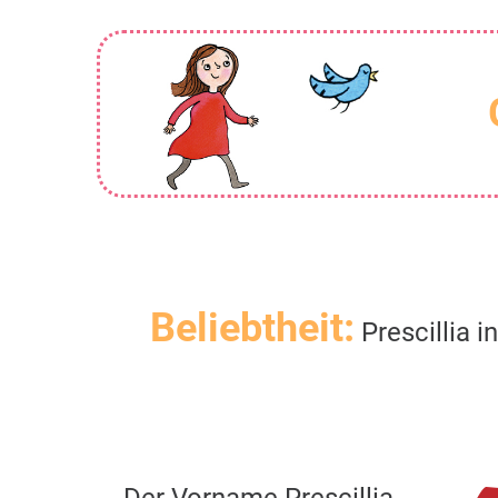
Beliebtheit:
Prescillia i