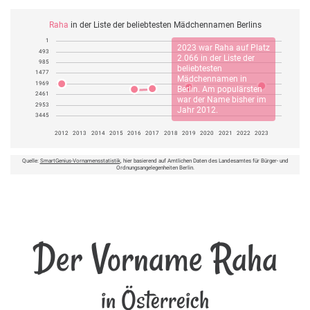
Raha
in der Liste der beliebtesten Mädchennamen Berlins
1
2023 war
Raha
auf Platz
493
2.066 in der Liste der
985
beliebtesten
1477
Mädchennamen in
1969
Berlin. Am populärsten
2461
war der Name bisher im
2953
Jahr 2012.
3445
2012
2013
2014
2015
2016
2017
2018
2019
2020
2021
2022
2023
Quelle:
SmartGenius-Vornamensstatistik
, hier basierend auf Amtlichen Daten des Landesamtes für Bürger- und
Ordnungsangelegenheiten Berlin.
Der Vorname Raha
in Österreich