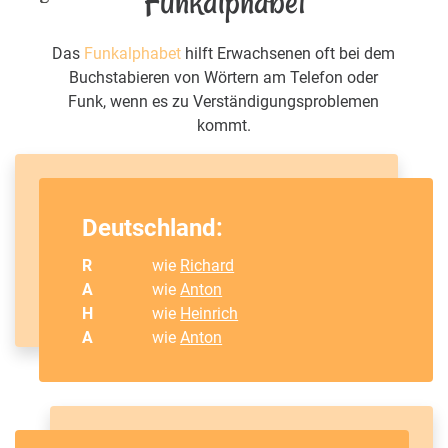
Funkalphabet
Das
Funkalphabet
hilft Erwachsenen oft bei dem
Buchstabieren von Wörtern am Telefon oder
Funk, wenn es zu Verständigungsproblemen
kommt.
Deutschland:
R
wie
Richard
A
wie
Anton
H
wie
Heinrich
A
wie
Anton