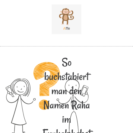
A
ffe
So
buchstabiert
man den
Namen Raha
im