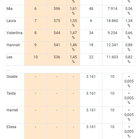
%
%
Mia
6
596
1,61
48
7.914
0,56
%
%
Laura
7
575
1,55
6
18.860
1,34
%
%
Valentina
8
544
1,47
34
9.254
0,66
%
%
Hannah
9
541
1,46
18
12.341
0,88
%
%
Lea
10
536
1,45
22
11.603
0,82
%
%
...
Giselle
-
-
-
3.161
10
<
0,005
%
Taida
-
-
-
3.161
10
<
0,005
%
Harriet
-
-
-
3.161
10
<
0,005
%
Eliesa
-
-
-
3.161
10
<
0,005
%