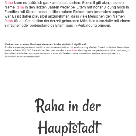
Raha
kann es natürlich ganz anders aussehen. Generell gilt aber, dass der
Name
Raha
in den letzten Jahren weder bei Eltern mit hoher Bildung noch in
Familien mit überdurchschnittlich hohem Einkommen besonders populär
war. Es ist daher plausibel anzunehmen, dass viele Menschen den Namen
Raha
für die Generation der derzeit geborenen Mädchen assoziativ mit einem
einfachen oder bodenständige Elternhaus in Verbindung bringen.
Wie kann man so etwas überhaupt wissen und ist das statistisch signifikant?
Für die Auswertung haben wir amtliche Vornamensstatistiken mit soziodemografischen Daten kombiniert. Die Analyse
basiert auf über 300.000 Datensätzen. Darunter war der Name
Raha
allerdings nur vergleichsweise selten vertreten, so
dass die statistischen Aussagen zu diesem Namen als Tendenz zu verstehen sind.
Weitere Informationen zur
SmartGenius-Vornamensstatistik
.
Raha in der
Hauptstadt