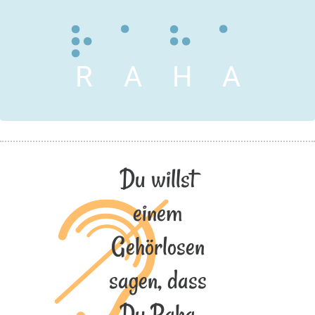
R
A
H
A
Du willst
einem
Gehörlosen
sagen, dass
Du Raha