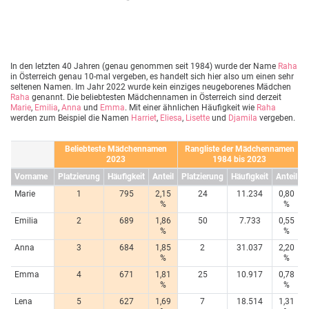
In den letzten 40 Jahren (genau genommen seit 1984) wurde der Name
Raha
in Österreich genau 10-mal vergeben, es handelt sich hier also um einen sehr
seltenen Namen. Im Jahr 2022 wurde kein einziges neugeborenes Mädchen
Raha
genannt. Die beliebtesten Mädchennamen in Österreich sind derzeit
Marie
,
Emilia
,
Anna
und
Emma
. Mit einer ähnlichen Häufigkeit wie
Raha
werden zum Beispiel die Namen
Harriet
,
Eliesa
,
Lisette
und
Djamila
vergeben.
Beliebteste Mädchennamen
Rangliste der Mädchennamen
2023
1984 bis 2023
Vorname
Platzierung
Häufigkeit
Anteil
Platzierung
Häufigkeit
Anteil
Marie
1
795
2,15
24
11.234
0,80
%
%
Emilia
2
689
1,86
50
7.733
0,55
%
%
Anna
3
684
1,85
2
31.037
2,20
%
%
Emma
4
671
1,81
25
10.917
0,78
%
%
Lena
5
627
1,69
7
18.514
1,31