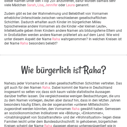
dieser Namen unter den »Top 20« anzutreffen, dafür wurden damals sehr
viele Mädchen
Sarah
,
Lisa
,
Jennifer
oder
Laura
genannt.
Zudem gibt es bei der Wahrnehmung und Beliebtheit von Vornamen
erhebliche Unterschiede zwischen verschiedenen gesellschaftlichen
Schichten. Dadurch erhalten auch Kinder im bürgerlichen Milieu
typischerweise andere Vornamen als die Kinder »der kleinen Leute«,
Intellektuelle geben ihren Kindern andere Namen als bildungsferne Eltern und
in Großstädten werden andere Namen präferiert als auf dem Land. Wie wird
unter diesem Aspekt der Name
Raha
wahrgenommen? In welchen Kreisen ist
der Name
Raha
besonders beliebt?
Wie bürgerlich ist Raha?
Nahezu jeder Vorname ist in allen gesellschaftlichen Schichten vertreten. Das
gilt auch für den Namen
Raha
. Dabei kommt der Name in Deutschland
insgesamt so selten vor, dass sich kaum valide statistische Aussagen
darüber treffen lassen. Die vergleichsweise wenigen Beobachtungen, die uns
zu dem Namen vorliegen, deuten aber darauf hin, dass in den letzten Jahren
besonders häufig Eltern, die der sogenannten »unteren Mittelschicht«
zugeordnet werden könnten, den Vornamen
Raha
gewählt haben. Gemessen
an sozioökonomischen Indikatoren wie »Bildung«, »Einkommen«,
»Unabhängigkeit von Sozialtransfers« und der »Wohnsituation« liegen diese
Familien leicht unter dem Bundesdurchschnitt. In gehobenen, bürgerlichen
Kreisen scheint der Name
Raha
dagegen ebenso unterrepräsentiert wie in