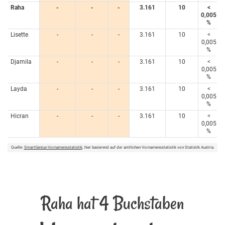
Raha
-
-
-
3.161
10
<
0,005
%
Lisette
-
-
-
3.161
10
<
0,005
%
Djamila
-
-
-
3.161
10
<
0,005
%
Layda
-
-
-
3.161
10
<
0,005
%
Hicran
-
-
-
3.161
10
<
0,005
%
Quelle:
SmartGenius-Vornamensstatistik
, hier basierend auf der amtlichen Vornamensstatistik von Statistik Austria.
Raha hat 4 Buchstaben