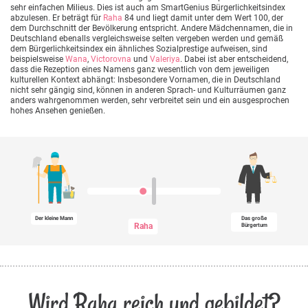
sehr einfachen Milieus. Dies ist auch am SmartGenius Bürgerlichkeitsindex
abzulesen. Er beträgt für
Raha
84 und liegt damit unter dem Wert 100, der
dem Durchschnitt der Bevölkerung entspricht. Andere Mädchennamen, die in
Deutschland ebenalls vergleichsweise selten vergeben werden und gemäß
dem Bürgerlichkeitsindex ein ähnliches Sozialprestige aufweisen, sind
beispielsweise
Wana
,
Victorovna
und
Valeriya
. Dabei ist aber entscheidend,
dass die Rezeption eines Namens ganz wesentlich von dem jeweiligen
kulturellen Kontext abhängt: Insbesondere Vornamen, die in Deutschland
nicht sehr gängig sind, können in anderen Sprach- und Kulturräumen ganz
anders wahrgenommen werden, sehr verbreitet sein und ein ausgesprochen
hohes Ansehen genießen.
Der kleine Mann
Das große
Raha
Bürgertum
Wird Raha reich und gebildet?