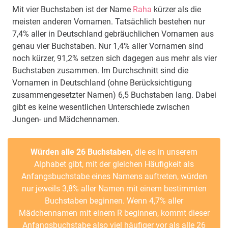
Mit vier Buchstaben ist der Name
Raha
kürzer als die
meisten anderen Vornamen. Tatsächlich bestehen nur
7,4% aller in Deutschland gebräuchlichen Vornamen aus
genau vier Buchstaben. Nur 1,4% aller Vornamen sind
noch kürzer, 91,2% setzen sich dagegen aus mehr als vier
Buchstaben zusammen. Im Durchschnitt sind die
Vornamen in Deutschland (ohne Berücksichtigung
zusammengesetzter Namen) 6,5 Buchstaben lang. Dabei
gibt es keine wesentlichen Unterschiede zwischen
Jungen- und Mädchennamen.
Würden alle 26 Buchstaben,
die es in unserem
Alphabet gibt, mit der gleichen Häufigkeit als
Anfangsbuchstabe eines Namens auftreten, würden
nur jeweils 3,8% aller Namen mit einem bestimmten
Buchstaben beginnen. Wenn 4,7% aller
Mädchennamen mit einem R beginnen, kommt dieser
Anfangsbuchstabe also viel häufiger vor als alle 26