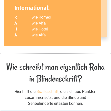
International:
R
wie
Romeo
A
wie
Alfa
H
wie Hotel
A
wie
Alfa
Wie schreibt man eigentlich Raha
in Blindenschrift?
Hier hilft die
Brailleschrift
, die sich aus Punkten
zusammensetzt und die Blinde und
Sehbehinderte ertasten können.