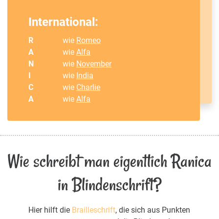
International:
R
wie
Romeo
A
wie
Alfa
N
wie
November
I
wie
India
C
wie
Charlie
A
wie
Alfa
Wie schreibt man eigentlich Ranica
in Blindenschrift?
Hier hilft die
Brailleschrift
, die sich aus Punkten