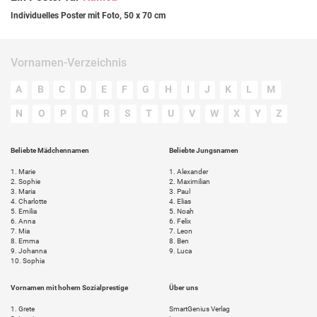
Individuelles Poster mit Foto, 50 x 70 cm
Vornamen-Verzeichnis
A
B
C
D
E
F
G
H
I
J
K
L
M
N
O
P
Q
R
S
T
U
V
W
X
Y
Z
Beliebte Mädchennamen
Beliebte Jungsnamen
1.
Marie
1.
Alexander
2.
Sophie
2.
Maximilian
3.
Maria
3.
Paul
4.
Charlotte
4.
Elias
5.
Emilia
5.
Noah
6.
Anna
6.
Felix
7.
Mia
7.
Leon
8.
Emma
8.
Ben
9.
Johanna
9.
Luca
10.
Sophia
Vornamen mit hohem Sozialprestige
Über uns
1.
Grete
SmartGenius Verlag