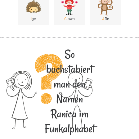
I
gel
C
lown
A
ffe
So
buchstabiert
man den
Namen
Ranica im
Funkalphabet