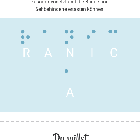
zusammensetzt und die Blinde und
Sehbehinderte ertasten können.
R
A
N
I
C
A
Du willst