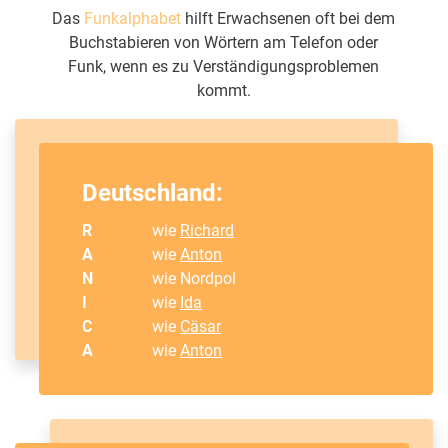
Das
Funkalphabet
hilft Erwachsenen oft bei dem
Buchstabieren von Wörtern am Telefon oder
Funk, wenn es zu Verständigungsproblemen
kommt.
Deutschland:
R
wie
Richard
A
wie
Anton
N
wie Nordpol
I
wie
Ida
C
wie
Cäsar
A
wie
Anton