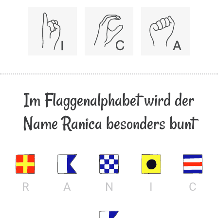
Im Flaggenalphabet wird der
Name Ranica besonders bunt
R
A
N
I
C