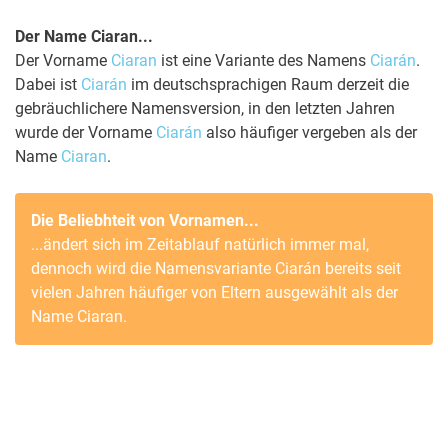
Der Name Ciaran...
Der Vorname
Ciaran
ist eine Variante des Namens
Ciarán
.
Dabei ist
Ciarán
im deutschsprachigen Raum derzeit die
gebräuchlichere Namensversion, in den letzten Jahren
wurde der Vorname
Ciarán
also häufiger vergeben als der
Name
Ciaran
.
Die Beliebhteit von Vornamen...
...ändert sich im Zeitablauf natürlich immer mal,
dennoch wird die Namensvariante
Ciarán
bereits seit
vielen Jahren häufiger von Eltern ausgewählt als der
Name
Ciaran
.