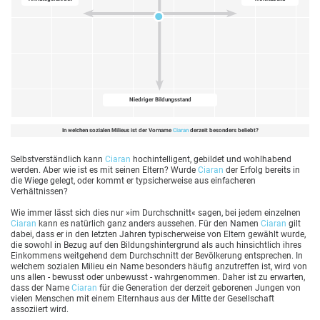
Niedriger Bildungsstand
In welchen sozialen Milieus ist der Vorname
Ciaran
derzeit besonders beliebt?
Selbstverständlich kann
Ciaran
hochintelligent, gebildet und wohlhabend
werden. Aber wie ist es mit seinen Eltern? Wurde
Ciaran
der Erfolg bereits in
die Wiege gelegt, oder kommt er typsicherweise aus einfacheren
Verhältnissen?
Wie immer lässt sich dies nur »im Durchschnitt« sagen, bei jedem einzelnen
Ciaran
kann es natürlich ganz anders aussehen. Für den Namen
Ciaran
gilt
dabei, dass er in den letzten Jahren typischerweise von Eltern gewählt wurde,
die sowohl in Bezug auf den Bildungshintergrund als auch hinsichtlich ihres
Einkommens weitgehend dem Durchschnitt der Bevölkerung entsprechen. In
welchem sozialen Milieu ein Name besonders häufig anzutreffen ist, wird von
uns allen - bewusst oder unbewusst - wahrgenommen. Daher ist zu erwarten,
dass der Name
Ciaran
für die Generation der derzeit geborenen Jungen von
vielen Menschen mit einem Elternhaus aus der Mitte der Gesellschaft
assoziiert wird.