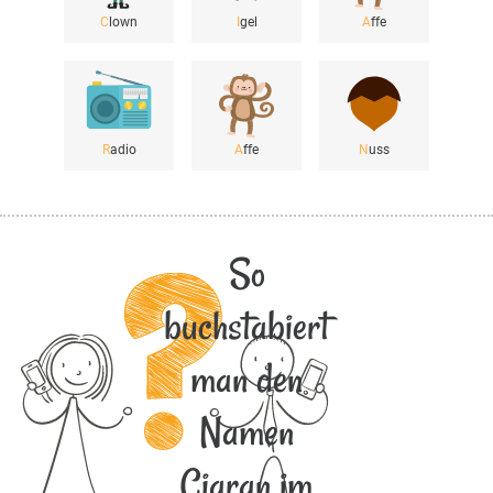
C
lown
I
gel
A
ffe
R
adio
A
ffe
N
uss
So
buchstabiert
man den
Namen
Ciaran im