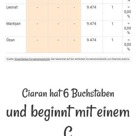
%
Leonat
-
-
-
9.474
1
<
0,005
%
Markijan
-
-
-
9.474
1
<
0,005
%
Özan
-
-
-
9.474
1
<
0,005
%
Quelle:
SmartGenius-Vornamensstatistik
, hier basierend auf der amtlichen Vornamensstatistik von Statistik Austria.
Ciaran hat 6 Buchstaben
und beginnt mit einem
C