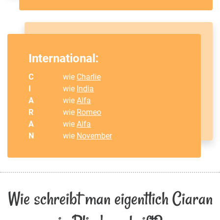
International:
C
wie
Charlie
I
wie
India
A
wie
Alfa
R
wie
Romeo
A
wie
Alfa
N
wie
November
Wie schreibt man eigentlich Ciaran