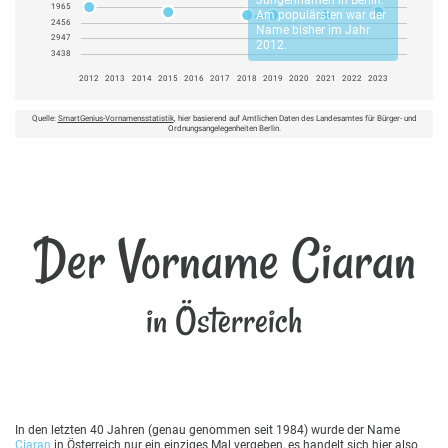
Jungennamen in Berlin.
1965
Am populärsten war der
2456
Name bisher im Jahr
2947
2012.
3438
2012
2013
2014
2015
2016
2017
2018
2019
2020
2021
2022
2023
Quelle:
SmartGenius-Vornamensstatistik
, hier basierend auf Amtlichen Daten des Landesamtes für Bürger- und
Ordnungsangelegenheiten Berlin.
Der Vorname Ciaran
in Österreich
In den letzten 40 Jahren (genau genommen seit 1984) wurde der Name
Ciaran
in Österreich nur ein einziges Mal vergeben, es handelt sich hier also