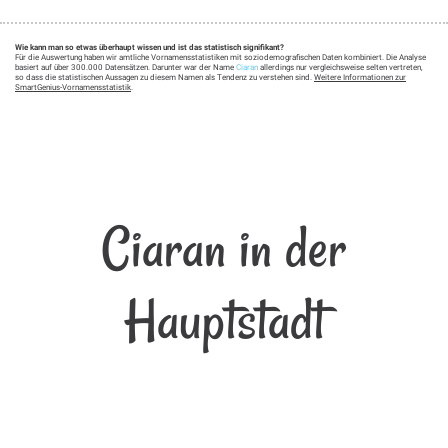
Wie kann man so etwas überhaupt wissen und ist das statistisch signifikant?
Für die Auswertung haben wir amtliche Vornamensstatistiken mit soziodemografischen Daten kombiniert. Die Analyse
basiert auf über 300.000 Datensätzen. Darunter war der Name
Ciaran
allerdings nur vergleichsweise selten vertreten,
so dass die statistischen Aussagen zu diesem Namen als Tendenz zu verstehen sind.
Weitere Informationen zur
SmartGenius-Vornamensstatistik
.
Ciaran in der
Hauptstadt