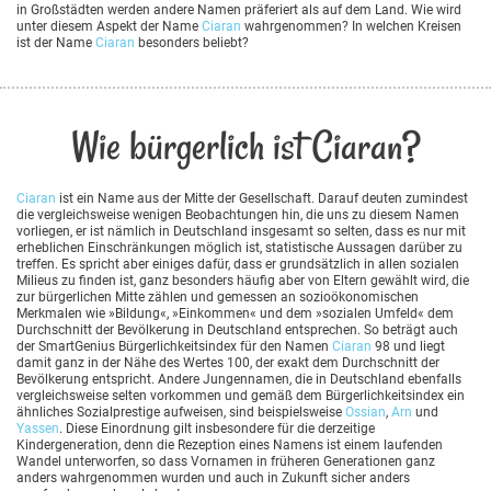
in Großstädten werden andere Namen präferiert als auf dem Land. Wie wird
unter diesem Aspekt der Name
Ciaran
wahrgenommen? In welchen Kreisen
ist der Name
Ciaran
besonders beliebt?
Wie bürgerlich ist Ciaran?
Ciaran
ist ein Name aus der Mitte der Gesellschaft. Darauf deuten zumindest
die vergleichsweise wenigen Beobachtungen hin, die uns zu diesem Namen
vorliegen, er ist nämlich in Deutschland insgesamt so selten, dass es nur mit
erheblichen Einschränkungen möglich ist, statistische Aussagen darüber zu
treffen. Es spricht aber einiges dafür, dass er grundsätzlich in allen sozialen
Milieus zu finden ist, ganz besonders häufig aber von Eltern gewählt wird, die
zur bürgerlichen Mitte zählen und gemessen an sozioökonomischen
Merkmalen wie »Bildung«, »Einkommen« und dem »sozialen Umfeld« dem
Durchschnitt der Bevölkerung in Deutschland entsprechen. So beträgt auch
der SmartGenius Bürgerlichkeitsindex für den Namen
Ciaran
98 und liegt
damit ganz in der Nähe des Wertes 100, der exakt dem Durchschnitt der
Bevölkerung entspricht. Andere Jungennamen, die in Deutschland ebenfalls
vergleichsweise selten vorkommen und gemäß dem Bürgerlichkeitsindex ein
ähnliches Sozialprestige aufweisen, sind beispielsweise
Ossian
,
Arn
und
Yassen
. Diese Einordnung gilt insbesondere für die derzeitige
Kindergeneration, denn die Rezeption eines Namens ist einem laufenden
Wandel unterworfen, so dass Vornamen in früheren Generationen ganz
anders wahrgenommen wurden und auch in Zukunft sicher anders