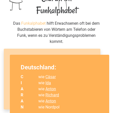
Funkalphabet
Das
Funkalphabet
hilft Erwachsenen oft bei dem
Buchstabieren von Wörtern am Telefon oder
Funk, wenn es zu Verständigungsproblemen
kommt.
Deutschland:
C
wie
Cäsar
I
wie
Ida
A
wie
Anton
R
wie
Richard
A
wie
Anton
N
wie Nordpol