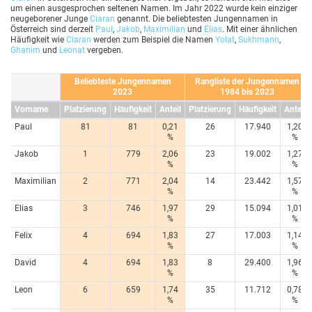
um einen ausgesprochen seltenen Namen. Im Jahr 2022 wurde kein einziger
neugeborener Junge
Ciaran
genannt. Die beliebtesten Jungennamen in
Österreich sind derzeit
Paul
,
Jakob
,
Maximilian
und
Elias
. Mit einer ähnlichen
Häufigkeit wie
Ciaran
werden zum Beispiel die Namen
Yolat
,
Sukhmann
,
Ghanim
und
Leonat
vergeben.
Beliebteste Jungennamen
Rangliste der Jungennamen
2023
1984 bis 2023
Vorname
Platzierung
Häufigkeit
Anteil
Platzierung
Häufigkeit
Anteil
Paul
81
81
0,21
26
17.940
1,20
%
%
Jakob
1
779
2,06
23
19.002
1,27
%
%
Maximilian
2
771
2,04
14
23.442
1,57
%
%
Elias
3
746
1,97
29
15.094
1,01
%
%
Felix
4
694
1,83
27
17.003
1,14
%
%
David
4
694
1,83
8
29.400
1,96
%
%
Leon
6
659
1,74
35
11.712
0,78
%
%