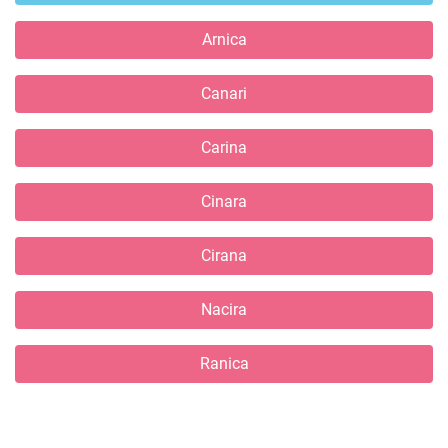
Arnica
Canari
Carina
Cinara
Cirana
Nacira
Ranica