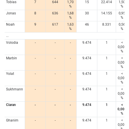
Tobias
7
644
1,70
15
22.414
1,50
%
%
Jonas
8
636
1,68
30
14.155
0,95
%
%
Noah
9
617
1,63
46
8.331
0,56
%
%
...
Volodia
-
-
-
9.474
1
<
0,005
%
Marbin
-
-
-
9.474
1
<
0,005
%
Yolat
-
-
-
9.474
1
<
0,005
%
Sukhmann
-
-
-
9.474
1
<
0,005
%
Ciaran
-
-
-
9.474
1
<
0,005
%
Ghanim
-
-
-
9.474
1
<
0,005