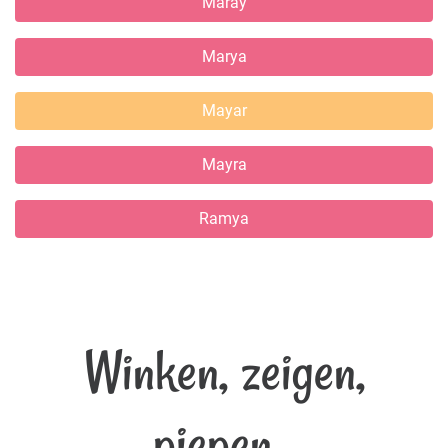
Maray
Marya
Mayar
Mayra
Ramya
Winken, zeigen,
piepen...