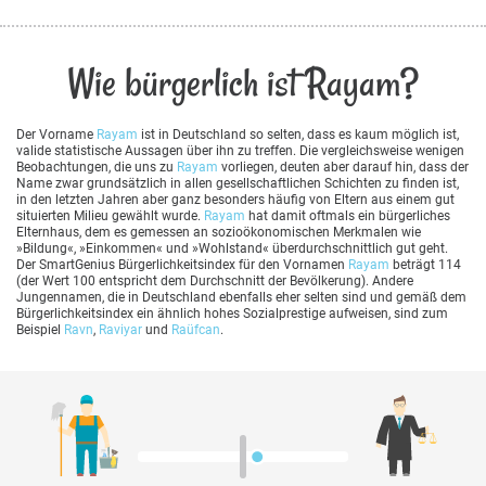
Wie bürgerlich ist Rayam?
Der Vorname
Rayam
ist in Deutschland so selten, dass es kaum möglich ist,
valide statistische Aussagen über ihn zu treffen. Die vergleichsweise wenigen
Beobachtungen, die uns zu
Rayam
vorliegen, deuten aber darauf hin, dass der
Name zwar grundsätzlich in allen gesellschaftlichen Schichten zu finden ist,
in den letzten Jahren aber ganz besonders häufig von Eltern aus einem gut
situierten Milieu gewählt wurde.
Rayam
hat damit oftmals ein bürgerliches
Elternhaus, dem es gemessen an sozioökonomischen Merkmalen wie
»Bildung«, »Einkommen« und »Wohlstand« überdurchschnittlich gut geht.
Der SmartGenius Bürgerlichkeitsindex für den Vornamen
Rayam
beträgt 114
(der Wert 100 entspricht dem Durchschnitt der Bevölkerung). Andere
Jungennamen, die in Deutschland ebenfalls eher selten sind und gemäß dem
Bürgerlichkeitsindex ein ähnlich hohes Sozialprestige aufweisen, sind zum
Beispiel
Ravn
,
Raviyar
und
Raüfcan
.