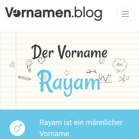
Der Vorname
Rayam
Rayam ist ein männlicher
Vorname.