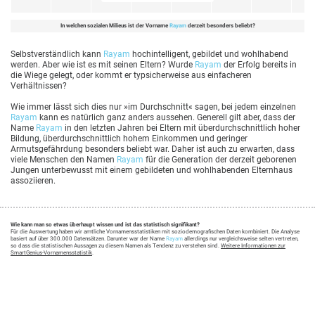
In welchen sozialen Milieus ist der Vorname
Rayam
derzeit besonders beliebt?
Selbstverständlich kann
Rayam
hochintelligent, gebildet und wohlhabend
werden. Aber wie ist es mit seinen Eltern? Wurde
Rayam
der Erfolg bereits in
die Wiege gelegt, oder kommt er typsicherweise aus einfacheren
Verhältnissen?
Wie immer lässt sich dies nur »im Durchschnitt« sagen, bei jedem einzelnen
Rayam
kann es natürlich ganz anders aussehen. Generell gilt aber, dass der
Name
Rayam
in den letzten Jahren bei Eltern mit überdurchschnittlich hoher
Bildung, überdurchschnittlich hohem Einkommen und geringer
Armutsgefährdung besonders beliebt war. Daher ist auch zu erwarten, dass
viele Menschen den Namen
Rayam
für die Generation der derzeit geborenen
Jungen unterbewusst mit einem gebildeten und wohlhabenden Elternhaus
assoziieren.
Wie kann man so etwas überhaupt wissen und ist das statistisch signifikant?
Für die Auswertung haben wir amtliche Vornamensstatistiken mit soziodemografischen Daten kombiniert. Die Analyse
basiert auf über 300.000 Datensätzen. Darunter war der Name
Rayam
allerdings nur vergleichsweise selten vertreten,
so dass die statistischen Aussagen zu diesem Namen als Tendenz zu verstehen sind.
Weitere Informationen zur
SmartGenius-Vornamensstatistik
.