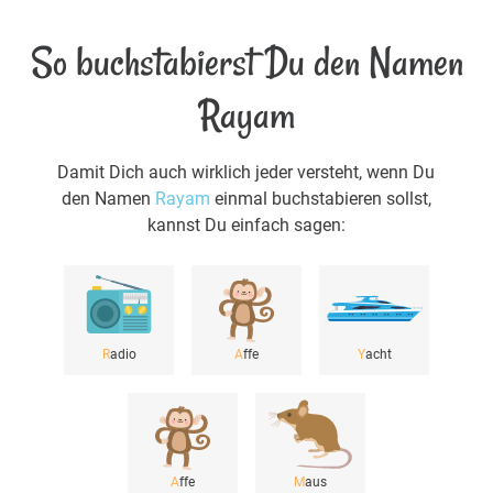
So buchstabierst Du den Namen
Rayam
Damit Dich auch wirklich jeder versteht, wenn Du
den Namen
Rayam
einmal buchstabieren sollst,
kannst Du einfach sagen:
R
adio
A
ffe
Y
acht
A
ffe
M
aus