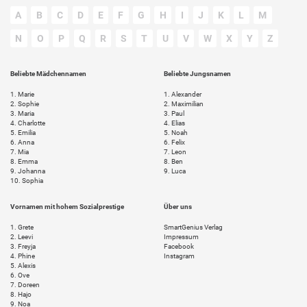
A
B
C
D
E
F
G
H
I
J
K
L
M
N
O
P
Q
R
S
T
U
V
W
X
Y
Z
Beliebte Mädchennamen
Beliebte Jungsnamen
1.
Marie
1.
Alexander
2.
Sophie
2.
Maximilian
3.
Maria
3.
Paul
4.
Charlotte
4.
Elias
5.
Emilia
5.
Noah
6.
Anna
6.
Felix
7.
Mia
7.
Leon
8.
Emma
8.
Ben
9.
Johanna
9.
Luca
10.
Sophia
Vornamen mit hohem Sozialprestige
Über uns
1.
Grete
SmartGenius Verlag
2.
Leevi
Impressum
3.
Freyja
Facebook
4.
Phine
Instagram
5.
Alexis
6.
Ove
7.
Doreen
8.
Hajo
9.
Noa