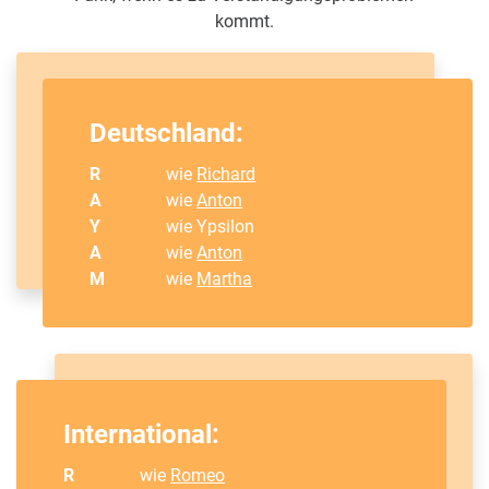
kommt.
Deutschland:
R
wie
Richard
A
wie
Anton
Y
wie Ypsilon
A
wie
Anton
M
wie
Martha
International:
R
wie
Romeo