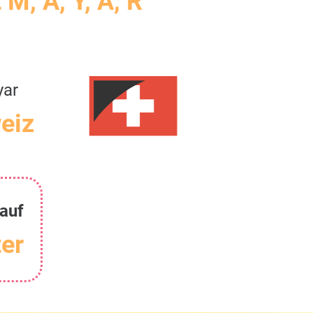
 M, A, Y, A, R
yar
eiz
auf
er