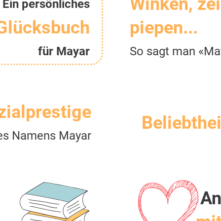
Winken, ze
Ein persönliches
Glücksbuch
piepen...
für Mayar
So sagt man «Ma
zialprestige
Beliebthei
es Namens Mayar
An