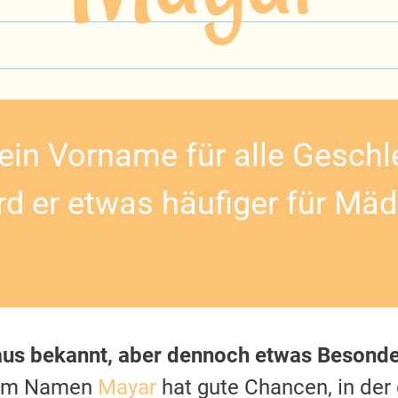
ein Vorname für alle Geschle
rd er etwas häufiger für Mä
us bekannt, aber dennoch etwas Besonder
dem Namen
Mayar
hat gute Chancen, in der