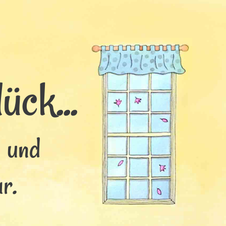
ück...
s und
r.