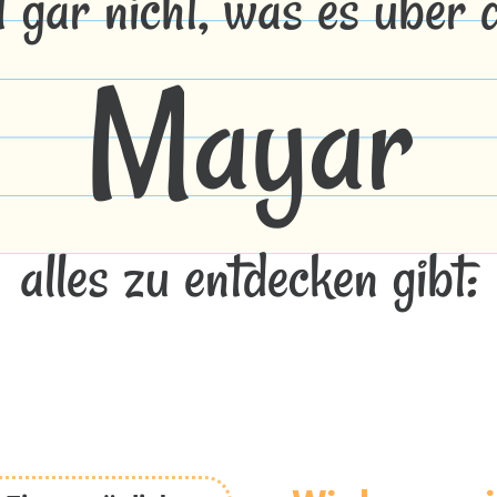
t gar nicht, was es über
Mayar
alles zu entdecken gibt: