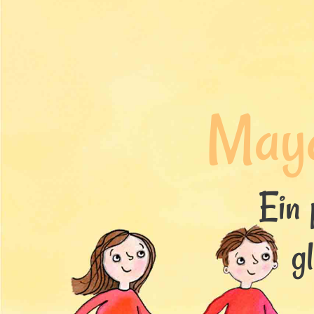
May
Ein 
g