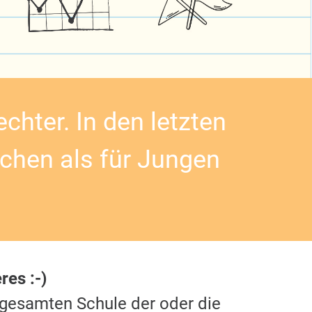
chter. In den letzten
dchen als für Jungen
es :-)
 gesamten Schule der oder die