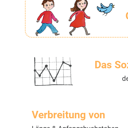
Das So
d
Verbreitung von