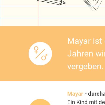
Mayar ist 
Jahren wi
vergeben.
Mayar
- durcha
Ein Kind mit 