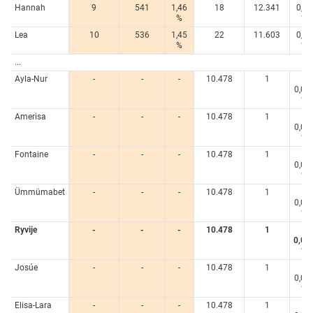
Hannah
9
541
1,46
18
12.341
0,88
%
%
Lea
10
536
1,45
22
11.603
0,82
%
%
...
Ayla-Nur
-
-
-
10.478
1
<
0,00
%
Amerisa
-
-
-
10.478
1
<
0,00
%
Fontaine
-
-
-
10.478
1
<
0,00
%
Ümmümabet
-
-
-
10.478
1
<
0,00
%
Ryvije
-
-
-
10.478
1
<
0,00
%
Josúe
-
-
-
10.478
1
<
0,00
%
Elisa-Lara
-
-
-
10.478
1
<