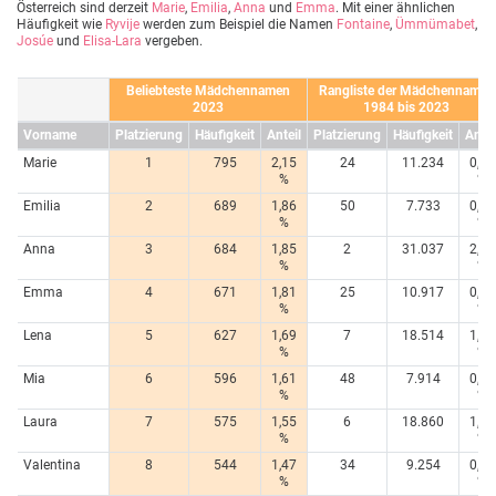
Österreich sind derzeit
Marie
,
Emilia
,
Anna
und
Emma
. Mit einer ähnlichen
Häufigkeit wie
Ryvije
werden zum Beispiel die Namen
Fontaine
,
Ümmümabet
,
Josúe
und
Elisa-Lara
vergeben.
Beliebteste Mädchennamen
Rangliste der Mädchennamen
2023
1984 bis 2023
Vorname
Platzierung
Häufigkeit
Anteil
Platzierung
Häufigkeit
Antei
Marie
1
795
2,15
24
11.234
0,80
%
%
Emilia
2
689
1,86
50
7.733
0,55
%
%
Anna
3
684
1,85
2
31.037
2,20
%
%
Emma
4
671
1,81
25
10.917
0,78
%
%
Lena
5
627
1,69
7
18.514
1,31
%
%
Mia
6
596
1,61
48
7.914
0,56
%
%
Laura
7
575
1,55
6
18.860
1,34
%
%
Valentina
8
544
1,47
34
9.254
0,66
%
%