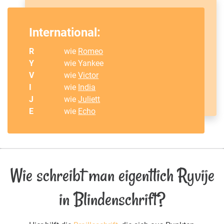
International:
R
wie
Romeo
Y
wie Yankee
V
wie
Victor
I
wie
India
J
wie
Juliett
E
wie
Echo
Wie schreibt man eigentlich Ryvije
in Blindenschrift?