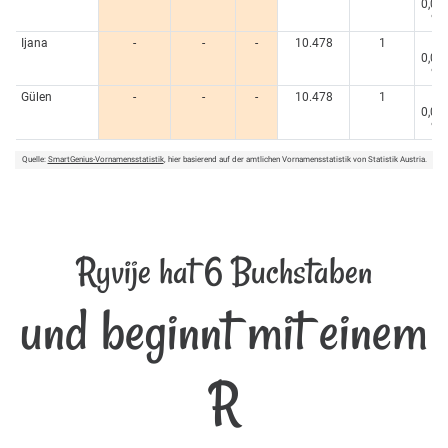
0,00
%
Ijana
-
-
-
10.478
1
<
0,00
%
Gülen
-
-
-
10.478
1
<
0,00
%
Quelle:
SmartGenius-Vornamensstatistik
, hier basierend auf der amtlichen Vornamensstatistik von Statistik Austria.
Ryvije hat 6 Buchstaben
und beginnt mit einem
R