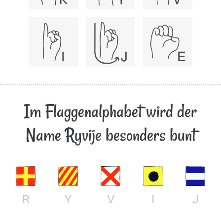
Im Flaggenalphabet wird der
Name Ryvije besonders bunt
R
Y
V
I
J