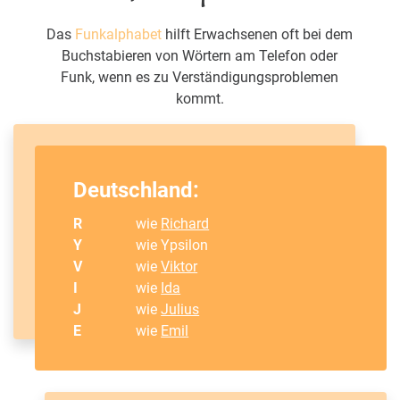
Das
Funkalphabet
hilft Erwachsenen oft bei dem
Buchstabieren von Wörtern am Telefon oder
Funk, wenn es zu Verständigungsproblemen
kommt.
Deutschland:
R
wie
Richard
Y
wie Ypsilon
V
wie
Viktor
I
wie
Ida
J
wie
Julius
E
wie
Emil