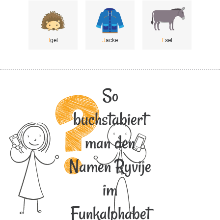
I
gel
J
acke
E
sel
So
buchstabiert
man den
Namen Ryvije
im
Funkalphabet