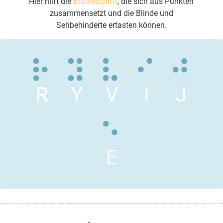
Hier hilft die
Brailleschrift
, die sich aus Punkten
zusammensetzt und die Blinde und
Sehbehinderte ertasten können.
R
Y
V
I
J
E