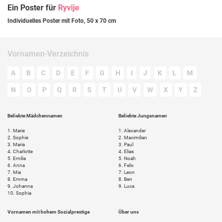
Ein Poster für
Ryvije
Individuelles Poster mit Foto, 50 x 70 cm
Vornamen-Verzeichnis
A
B
C
D
E
F
G
H
I
J
K
L
M
N
O
P
Q
R
S
T
U
V
W
X
Y
Z
Beliebte Mädchennamen
Beliebte Jungsnamen
1.
Marie
1.
Alexander
2.
Sophie
2.
Maximilian
3.
Maria
3.
Paul
4.
Charlotte
4.
Elias
5.
Emilia
5.
Noah
6.
Anna
6.
Felix
7.
Mia
7.
Leon
8.
Emma
8.
Ben
9.
Johanna
9.
Luca
10.
Sophia
Vornamen mit hohem Sozialprestige
Über uns