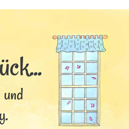
ck...
s und
y.