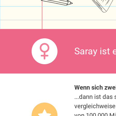
Saray ist 
Wenn sich zw
...dann ist da
vergleichweise
von 100.000 M