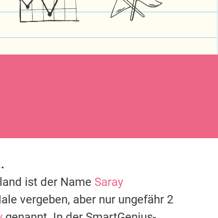
.
hland ist der Name
Saray
ale vergeben, aber nur ungefähr 2
y
genannt. In der SmartGenius-