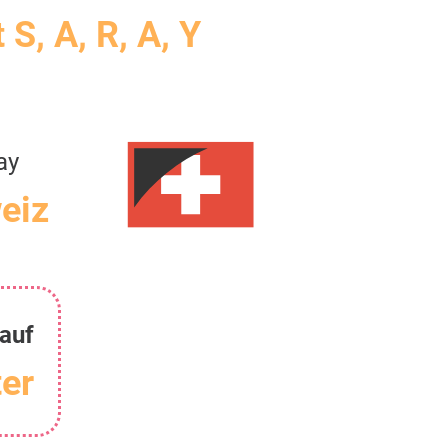
 S, A, R, A, Y
ay
eiz
auf
er