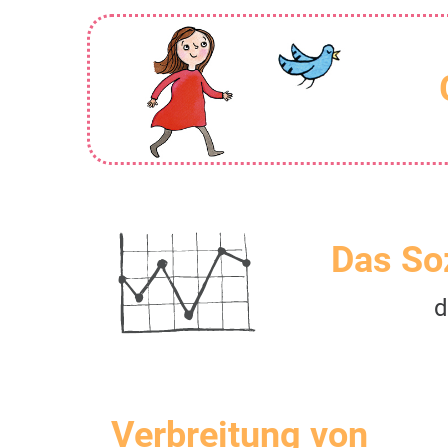
Das So
d
Verbreitung von