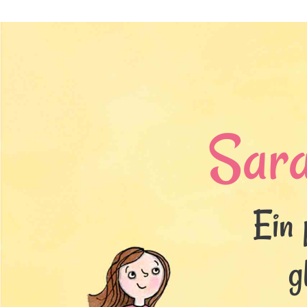
Sar
Ein 
g