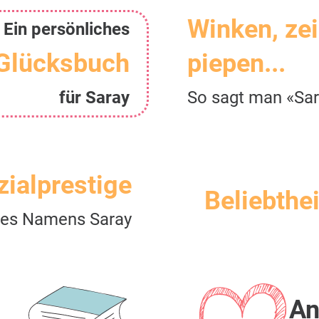
Winken, ze
Ein persönliches
Glücksbuch
piepen...
für Saray
So sagt man «Sa
zialprestige
Beliebthei
es Namens Saray
An