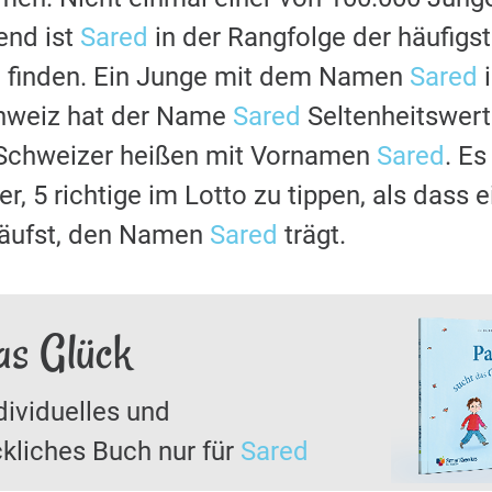
nd ist
Sared
in der Rangfolge der häufig
u finden. Ein Junge mit dem Namen
Sared
i
chweiz hat der Name
Sared
Seltenheitswert
 Schweizer heißen mit Vornamen
Sared
. Es
r, 5 richtige im Lotto zu tippen, als dass 
läufst, den Namen
Sared
trägt.
as Glück
dividuelles und
kliches Buch nur für
Sared