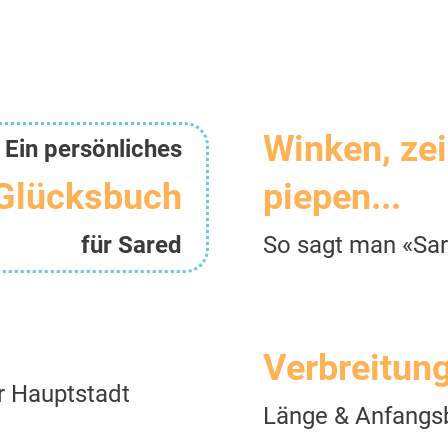
Winken, ze
Ein persönliches
Glücksbuch
piepen...
für Sared
So sagt man «Sa
Verbreitun
r Hauptstadt
Länge & Anfangs