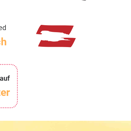
ed
ch
auf
er