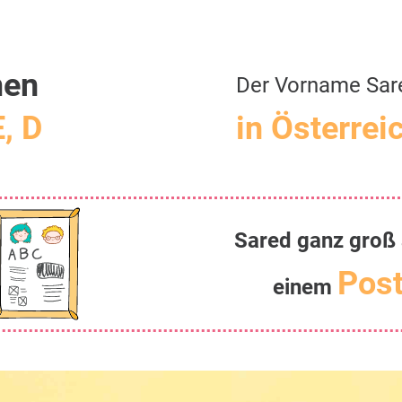
men
Der Vorname Sar
E, D
in Österrei
Sared ganz groß 
Post
einem