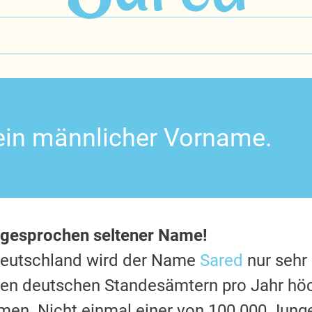
 ein männlicher Vorname.
sgesprochen seltener Name!
Deutschland wird der Name
Sared
nur sehr 
 den deutschen Standesämtern pro Jahr hö
en. Nicht einmal einer von 100.000 Jung