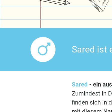
Sared ist
Sared
- ein au
Zumindest in 
finden sich in
mit diesem Nam