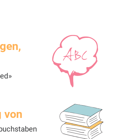
igen,
red»
g von
buchstaben