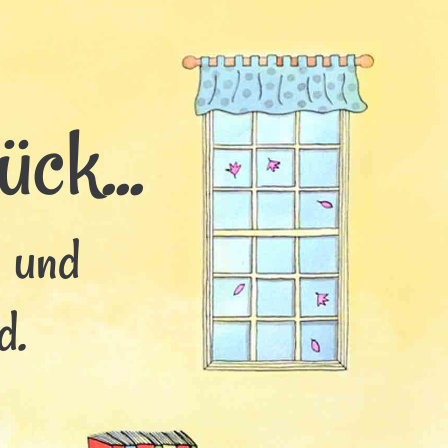
ck...
s und
d.