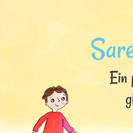
Sar
Ein 
g