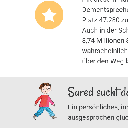
Dementspreche
Platz 47.280 z
Auch in der S
8,74 Millionen
wahrscheinliche
über den Weg 
Sared sucht d
Ein persönliches, in
ausgesprochen glüc