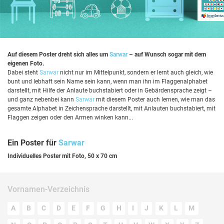
Auf diesem Poster dreht sich alles um
Sarwar
– auf Wunsch sogar mit dem
eigenen Foto.
Dabei steht
Sarwar
nicht nur im Mittelpunkt, sondern er lernt auch gleich, wie
bunt und lebhaft sein Name sein kann, wenn man ihn im Flaggenalphabet
darstellt, mit Hilfe der Anlaute buchstabiert oder in Gebärdensprache zeigt –
und ganz nebenbei kann
Sarwar
mit diesem Poster auch lernen, wie man das
gesamte Alphabet in Zeichensprache darstellt, mit Anlauten buchstabiert, mit
Flaggen zeigen oder den Armen winken kann...
Ein Poster für
Sarwar
Individuelles Poster mit Foto, 50 x 70 cm
Vornamen-Verzeichnis
A
B
C
D
E
F
G
H
I
J
K
L
M