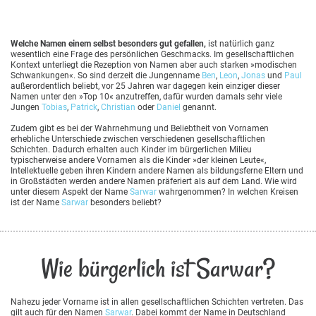
Welche Namen einem selbst besonders gut gefallen,
ist natürlich ganz
wesentlich eine Frage des persönlichen Geschmacks. Im gesellschaftlichen
Kontext unterliegt die Rezeption von Namen aber auch starken »modischen
Schwankungen«. So sind derzeit die Jungenname
Ben
,
Leon
,
Jonas
und
Paul
außerordentlich beliebt, vor 25 Jahren war dagegen kein einziger dieser
Namen unter den »Top 10« anzutreffen, dafür wurden damals sehr viele
Jungen
Tobias
,
Patrick
,
Christian
oder
Daniel
genannt.
Zudem gibt es bei der Wahrnehmung und Beliebtheit von Vornamen
erhebliche Unterschiede zwischen verschiedenen gesellschaftlichen
Schichten. Dadurch erhalten auch Kinder im bürgerlichen Milieu
typischerweise andere Vornamen als die Kinder »der kleinen Leute«,
Intellektuelle geben ihren Kindern andere Namen als bildungsferne Eltern und
in Großstädten werden andere Namen präferiert als auf dem Land. Wie wird
unter diesem Aspekt der Name
Sarwar
wahrgenommen? In welchen Kreisen
ist der Name
Sarwar
besonders beliebt?
Wie bürgerlich ist Sarwar?
Nahezu jeder Vorname ist in allen gesellschaftlichen Schichten vertreten. Das
gilt auch für den Namen
Sarwar
. Dabei kommt der Name in Deutschland