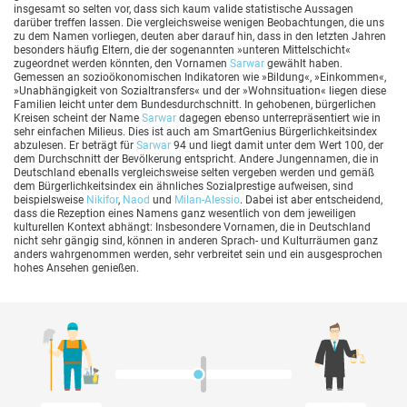
insgesamt so selten vor, dass sich kaum valide statistische Aussagen
darüber treffen lassen. Die vergleichsweise wenigen Beobachtungen, die uns
zu dem Namen vorliegen, deuten aber darauf hin, dass in den letzten Jahren
besonders häufig Eltern, die der sogenannten »unteren Mittelschicht«
zugeordnet werden könnten, den Vornamen
Sarwar
gewählt haben.
Gemessen an sozioökonomischen Indikatoren wie »Bildung«, »Einkommen«,
»Unabhängigkeit von Sozialtransfers« und der »Wohnsituation« liegen diese
Familien leicht unter dem Bundesdurchschnitt. In gehobenen, bürgerlichen
Kreisen scheint der Name
Sarwar
dagegen ebenso unterrepräsentiert wie in
sehr einfachen Milieus. Dies ist auch am SmartGenius Bürgerlichkeitsindex
abzulesen. Er beträgt für
Sarwar
94 und liegt damit unter dem Wert 100, der
dem Durchschnitt der Bevölkerung entspricht. Andere Jungennamen, die in
Deutschland ebenalls vergleichsweise selten vergeben werden und gemäß
dem Bürgerlichkeitsindex ein ähnliches Sozialprestige aufweisen, sind
beispielsweise
Nikifor
,
Naod
und
Milan-Alessio
. Dabei ist aber entscheidend,
dass die Rezeption eines Namens ganz wesentlich von dem jeweiligen
kulturellen Kontext abhängt: Insbesondere Vornamen, die in Deutschland
nicht sehr gängig sind, können in anderen Sprach- und Kulturräumen ganz
anders wahrgenommen werden, sehr verbreitet sein und ein ausgesprochen
hohes Ansehen genießen.