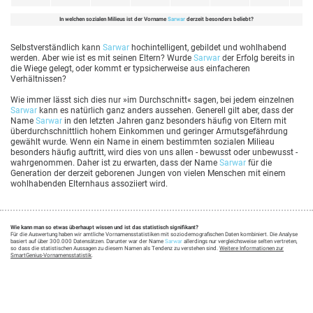
In welchen sozialen Milieus ist der Vorname
Sarwar
derzeit besonders beliebt?
Selbstverständlich kann
Sarwar
hochintelligent, gebildet und wohlhabend
werden. Aber wie ist es mit seinen Eltern? Wurde
Sarwar
der Erfolg bereits in
die Wiege gelegt, oder kommt er typsicherweise aus einfacheren
Verhältnissen?
Wie immer lässt sich dies nur »im Durchschnitt« sagen, bei jedem einzelnen
Sarwar
kann es natürlich ganz anders aussehen. Generell gilt aber, dass der
Name
Sarwar
in den letzten Jahren ganz besonders häufig von Eltern mit
überdurchschnittlich hohem Einkommen und geringer Armutsgefährdung
gewählt wurde. Wenn ein Name in einem bestimmten sozialen Milieau
besonders häufig auftritt, wird dies von uns allen - bewusst oder unbewusst -
wahrgenommen. Daher ist zu erwarten, dass der Name
Sarwar
für die
Generation der derzeit geborenen Jungen von vielen Menschen mit einem
wohlhabenden Elternhaus assoziiert wird.
Wie kann man so etwas überhaupt wissen und ist das statistisch signifikant?
Für die Auswertung haben wir amtliche Vornamensstatistiken mit soziodemografischen Daten kombiniert. Die Analyse
basiert auf über 300.000 Datensätzen. Darunter war der Name
Sarwar
allerdings nur vergleichsweise selten vertreten,
so dass die statistischen Aussagen zu diesem Namen als Tendenz zu verstehen sind.
Weitere Informationen zur
SmartGenius-Vornamensstatistik
.