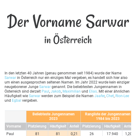
Der Vorname Sarwar
in Österreich
In den letzten 40 Jahren (genau genommen seit 1984) wurde der Name
Sarwar
in Österreich nur ein einziges Mal vergeben, es handelt sich hier also
um einen ausgesprochen seltenen Namen. Im Jahr 2022 wurde kein einziger
neugeborener Junge
Sarwar
genannt. Die beliebtesten Jungennamen in
Österreich sind derzeit
Paul
,
Jakob
,
Maximilian
und
Elias
. Mit einer ähnlichen
Häufigkeit wie
Sarwar
werden zum Beispiel die Namen
Jaafer
,
Chet
,
Rion-Lee
und
Egbal
vergeben.
Beliebteste Jungennamen
Rangliste der Jungennamen
2023
1984 bis 2023
Vorname
Platzierung
Häufigkeit
Anteil
Platzierung
Häufigkeit
Anteil
Paul
81
81
0,21
26
17.940
1,20