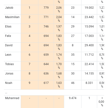
%
%
Jakob
1
779
2,06
23
19.002
1,27
%
%
Maximilian
2
771
2,04
14
23.442
1,57
%
%
Elias
3
746
1,97
29
15.094
1,01
%
%
Felix
4
694
1,83
27
17.003
1,14
%
%
David
4
694
1,83
8
29.400
1,96
%
%
Leon
6
659
1,74
35
11.712
0,78
%
%
Tobias
7
644
1,70
15
22.414
1,50
%
%
Jonas
8
636
1,68
30
14.155
0,95
%
%
Noah
9
617
1,63
46
8.331
0,56
%
%
...
Muhannad
-
-
-
9.474
1
<
0,005
%