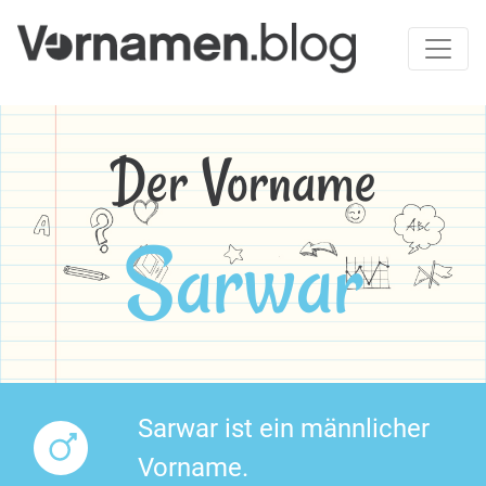
Der Vorname
Sarwar
Sarwar ist ein männlicher
Vorname.