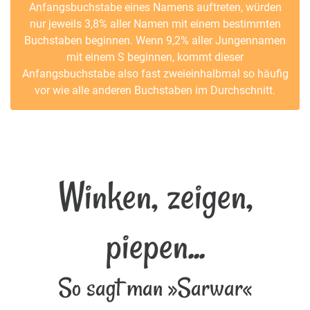
Anfangsbuchstabe eines Namens auftreten, würden
nur jeweils 3,8% aller Namen mit einem bestimmten
Buchstaben beginnen. Wenn 9,2% aller Jungennamen
mit einem S beginnen, kommt dieser
Anfangsbuchstabe also fast zweieinhalbmal so häufig
vor wie alle anderen Buchstaben im Durchschnitt.
Winken, zeigen,
piepen...
So sagt man »Sarwar«