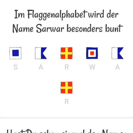
Im Flaggenalphabet wird der
Name Sarwar besonders bunt
S
A
R
W
A
R