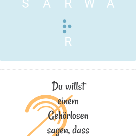
S
A
R
W
A
R
Du willst
einem
Gehörlosen
sagen, dass