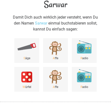
Sarwar
Damit Dich auch wirklich jeder versteht, wenn Du
den Namen
Sarwar
einmal buchstabieren sollst,
kannst Du einfach sagen:
S
äge
A
ffe
R
adio
W
ürfel
A
ffe
R
adio