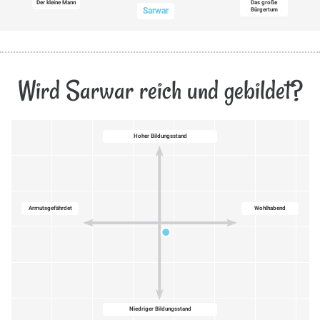
Der kleine Mann
Das große
Sarwar
Bürgertum
Wird Sarwar reich und gebildet?
Hoher Bildungsstand
Armutsgefährdet
Wohlhabend
Niedriger Bildungsstand