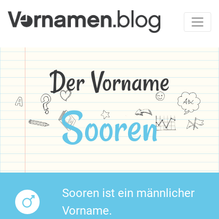
Der Vorname
Sooren
Sooren ist ein männlicher
Vorname.