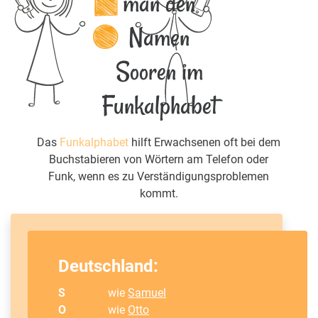
man den
Namen
Sooren im
Funkalphabet
Das
Funkalphabet
hilft Erwachsenen oft bei dem
Buchstabieren von Wörtern am Telefon oder
Funk, wenn es zu Verständigungsproblemen
kommt.
Deutschland:
S
wie
Samuel
O
wie
Otto