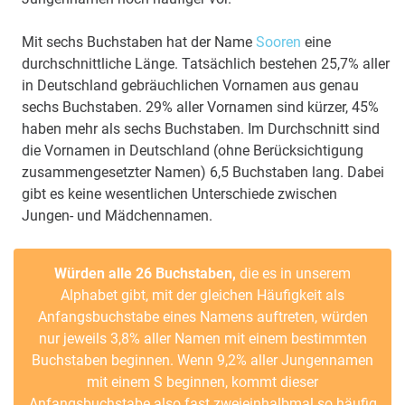
Mit sechs Buchstaben hat der Name
Sooren
eine
durchschnittliche Länge. Tatsächlich bestehen 25,7% aller
in Deutschland gebräuchlichen Vornamen aus genau
sechs Buchstaben. 29% aller Vornamen sind kürzer, 45%
haben mehr als sechs Buchstaben. Im Durchschnitt sind
die Vornamen in Deutschland (ohne Berücksichtigung
zusammengesetzter Namen) 6,5 Buchstaben lang. Dabei
gibt es keine wesentlichen Unterschiede zwischen
Jungen- und Mädchennamen.
Würden alle 26 Buchstaben,
die es in unserem
Alphabet gibt, mit der gleichen Häufigkeit als
Anfangsbuchstabe eines Namens auftreten, würden
nur jeweils 3,8% aller Namen mit einem bestimmten
Buchstaben beginnen. Wenn 9,2% aller Jungennamen
mit einem S beginnen, kommt dieser
Anfangsbuchstabe also fast zweieinhalbmal so häufig