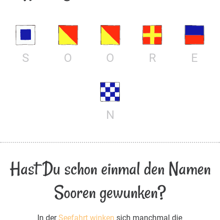
S
O
O
R
E
N
Hast Du schon einmal den Namen
Sooren gewunken?
In der
Seefahrt winken
sich manchmal die