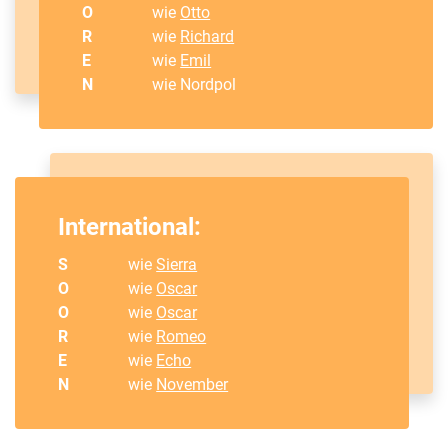
O
wie
Otto
R
wie
Richard
E
wie
Emil
N
wie Nordpol
International:
S
wie
Sierra
O
wie
Oscar
O
wie
Oscar
R
wie
Romeo
E
wie
Echo
N
wie
November