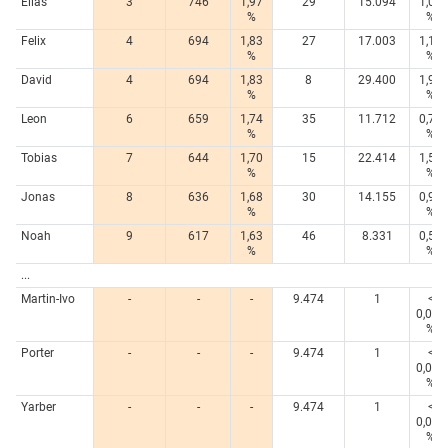
Elias
3
746
1,97
29
15.094
1,01
%
%
Felix
4
694
1,83
27
17.003
1,14
%
%
David
4
694
1,83
8
29.400
1,96
%
%
Leon
6
659
1,74
35
11.712
0,78
%
%
Tobias
7
644
1,70
15
22.414
1,50
%
%
Jonas
8
636
1,68
30
14.155
0,95
%
%
Noah
9
617
1,63
46
8.331
0,56
%
%
...
Martin-Ivo
-
-
-
9.474
1
<
0,005
%
Porter
-
-
-
9.474
1
<
0,005
%
Yarber
-
-
-
9.474
1
<
0,005
%