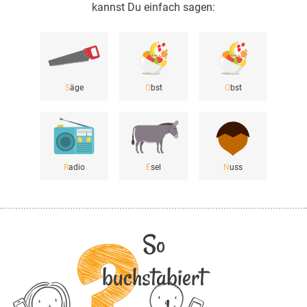
kannst Du einfach sagen:
S
äge
O
bst
O
bst
R
adio
E
sel
N
uss
So
buchstabiert