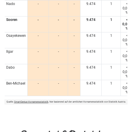
Nado
-
-
-
9.474
1
<
0,005
%
Sooren
-
-
-
9.474
1
<
0,005
%
Osayekewen
-
-
-
9.474
1
<
0,005
%
Ilgar
-
-
-
9.474
1
<
0,005
%
Dabo
-
-
-
9.474
1
<
0,005
%
Ben-Michael
-
-
-
9.474
1
<
0,005
%
Quelle:
SmartGenius-Vornamensstatistik
, hier basierend auf der amtlichen Vornamensstatistik von Statistik Austria.