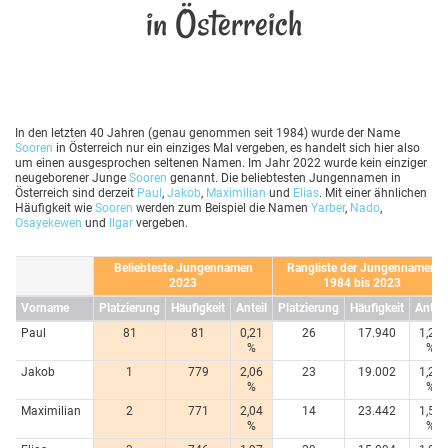
in Österreich
In den letzten 40 Jahren (genau genommen seit 1984) wurde der Name
Sooren
in Österreich nur ein einziges Mal vergeben, es handelt sich hier also
um einen ausgesprochen seltenen Namen. Im Jahr 2022 wurde kein einziger
neugeborener Junge
Sooren
genannt. Die beliebtesten Jungennamen in
Österreich sind derzeit
Paul
,
Jakob
,
Maximilian
und
Elias
. Mit einer ähnlichen
Häufigkeit wie
Sooren
werden zum Beispiel die Namen
Yarber
,
Nado
,
Osayekewen
und
Ilgar
vergeben.
Beliebteste Jungennamen
Rangliste der Jungennamen
2023
1984 bis 2023
Vorname
Platzierung
Häufigkeit
Anteil
Platzierung
Häufigkeit
Anteil
Paul
81
81
0,21
26
17.940
1,20
%
%
Jakob
1
779
2,06
23
19.002
1,27
%
%
Maximilian
2
771
2,04
14
23.442
1,57
%
%