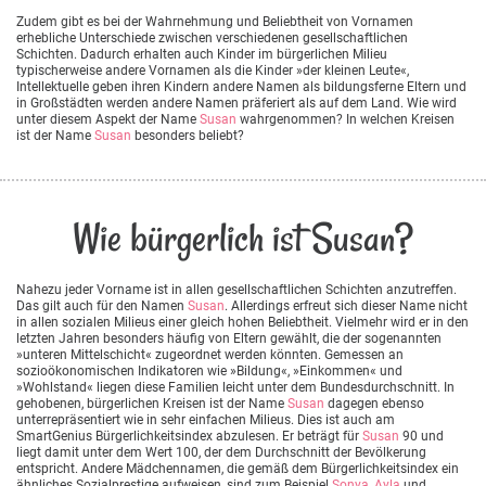
Zudem gibt es bei der Wahrnehmung und Beliebtheit von Vornamen
erhebliche Unterschiede zwischen verschiedenen gesellschaftlichen
Schichten. Dadurch erhalten auch Kinder im bürgerlichen Milieu
typischerweise andere Vornamen als die Kinder »der kleinen Leute«,
Intellektuelle geben ihren Kindern andere Namen als bildungsferne Eltern und
in Großstädten werden andere Namen präferiert als auf dem Land. Wie wird
unter diesem Aspekt der Name
Susan
wahrgenommen? In welchen Kreisen
ist der Name
Susan
besonders beliebt?
Wie bürgerlich ist Susan?
Nahezu jeder Vorname ist in allen gesellschaftlichen Schichten anzutreffen.
Das gilt auch für den Namen
Susan
. Allerdings erfreut sich dieser Name nicht
in allen sozialen Milieus einer gleich hohen Beliebtheit. Vielmehr wird er in den
letzten Jahren besonders häufig von Eltern gewählt, die der sogenannten
»unteren Mittelschicht« zugeordnet werden könnten. Gemessen an
sozioökonomischen Indikatoren wie »Bildung«, »Einkommen« und
»Wohlstand« liegen diese Familien leicht unter dem Bundesdurchschnitt. In
gehobenen, bürgerlichen Kreisen ist der Name
Susan
dagegen ebenso
unterrepräsentiert wie in sehr einfachen Milieus. Dies ist auch am
SmartGenius Bürgerlichkeitsindex abzulesen. Er beträgt für
Susan
90 und
liegt damit unter dem Wert 100, der dem Durchschnitt der Bevölkerung
entspricht. Andere Mädchennamen, die gemäß dem Bürgerlichkeitsindex ein
ähnliches Sozialprestige aufweisen, sind zum Beispiel
Sonya
,
Ayla
und