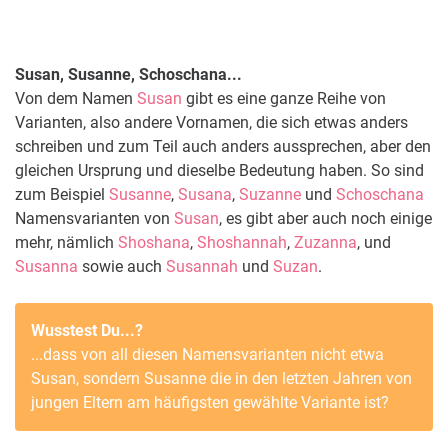
Susan, Susanne, Schoschana...
Von dem Namen
Susan
gibt es eine ganze Reihe von
Varianten, also andere Vornamen, die sich etwas anders
schreiben und zum Teil auch anders aussprechen, aber den
gleichen Ursprung und dieselbe Bedeutung haben. So sind
zum Beispiel
Susanne
,
Susana
,
Suzanne
und
Schoschana
Namensvarianten von
Susan
, es gibt aber auch noch einige
mehr, nämlich
Shoshana
,
Shoshannah
,
Zuzanna
, und
Susanna
sowie auch
Susannah
und
Suzan
.
Wusstest Du...?
...dass von all diesen Namensvarianten nicht etwa
Susan
, sondern
Susanne
die in den letzten Jahren von
jungen Eltern am häufigsten gewählte Variante ist?