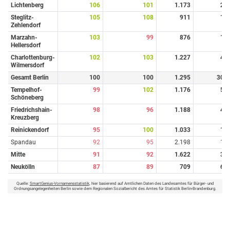
Lichtenberg
106
101
1.173
2
Steglitz-
105
108
911
1
Zehlendorf
Marzahn-
103
99
876
1
Hellersdorf
Charlottenburg-
102
103
1.227
4
Wilmersdorf
Gesamt Berlin
100
100
1.295
30
Tempelhof-
99
102
1.176
5
Schöneberg
Friedrichshain-
98
96
1.188
4
Kreuzberg
Reinickendorf
95
100
1.033
1
Spandau
92
95
2.198
1
Mitte
91
92
1.622
3
Neukölln
87
89
709
6
Quelle:
SmartGenius-Vornamensstatistik
, hier basierend auf Amtlichen Daten des Landesamtes für Bürger- und
Ordnungsangelegenheiten Berlin sowie dem Regionalen Sozialbericht des Amtes für Statistik Berlin-Brandenburg.