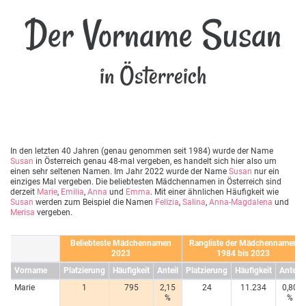
Der Vorname Susan
in Österreich
In den letzten 40 Jahren (genau genommen seit 1984) wurde der Name
Susan
in Österreich genau 48-mal vergeben, es handelt sich hier also um
einen sehr seltenen Namen. Im Jahr 2022 wurde der Name
Susan
nur ein
einziges Mal vergeben. Die beliebtesten Mädchennamen in Österreich sind
derzeit
Marie
,
Emilia
,
Anna
und
Emma
. Mit einer ähnlichen Häufigkeit wie
Susan
werden zum Beispiel die Namen
Felizia
,
Salina
,
Anna-Magdalena
und
Merisa
vergeben.
Beliebteste Mädchennamen
Rangliste der Mädchennamen
2023
1984 bis 2023
Vorname
Platzierung
Häufigkeit
Anteil
Platzierung
Häufigkeit
Anteil
Marie
1
795
2,15
24
11.234
0,80
%
%