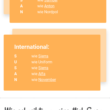
S
wie
Samuel
A
wie
Anton
N
wie Nordpol
International:
S
wie
Sierra
U
wie Uniform
S
wie
Sierra
A
wie
Alfa
N
wie
November