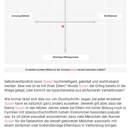
Armutsgefährdet
Wohlhabend
Niedriger Bildungsstand
In welchen sozialen Milieus ist der Vorname
Susan
derzeit besonders beliebt?
Selbstverständlich kann
Susan
hochintelligent, gebildet und wohlhabend
werden. Aber wie ist es mit ihren Eltern? Wurde
Susan
der Erfolg bereits in die
Wiege gelegt, oder kommt sie typsicherweise aus einfacheren Verhältnissen?
Wie immer lässt sich dies nur »im Durchschnitt« sagen, bei jeder einzelnen
Susan
kann es natürlich ganz anders aussehen. Generell gilt aber, dass der
Name
Susan
in den letzten Jahren weder bei Eltern mit hoher Bildung noch in
Familien mit überdurchschnittlich hohem Einkommen besonders populär
war. Es ist daher plausibel anzunehmen, dass viele Menschen den Namen
Susan
für die Generation der derzeit geborenen Mädchen assoziativ mit
einem einfachen oder bodenständige Elternhaus in Verbindung bringen.