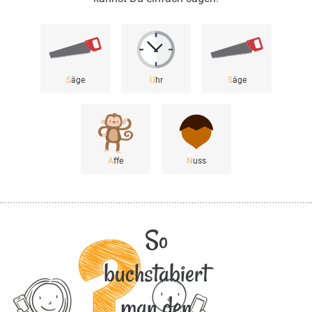
S
äge
U
hr
S
äge
A
ffe
N
uss
So
buchstabiert
man den