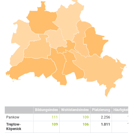
Bildungsindex
Wohlstandsindex
Platzierung
Häufigkeit
Pankow
111
109
2.256
1
Treptow-
109
106
1.011
1
Köpenick