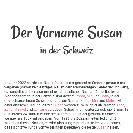
Der Vorname Susan
in der Schweiz
Im Jahr 2022 wurde der Name
Susan
in der gesamten Schweiz genau 0-mal
vergeben (davon kein einziges Mal im deutschsprachigen Gebiet der Schweiz),
es handelt sich hier also um einen eher seltenen Namen. Die beliebtesten
Mädchennamen in der Schweiz sind derzeit
Emma
,
Mia
und
Sofia
, in der
deutschsprachigen Schweiz sind es die Namen
Emilia
,
Mia
und
Malea
. Mit
einer ähnlichen Häufigkeit wie
Susan
werden zum Beispiel die Namen
Aesa
,
Zaïra
,
Mirakel
und
Lorraine
vergeben. Schaut man weiter zurück, sieht man: In
den letzten 24 Jahren wurde der Name
Susan
in der gesamten Schweiz
weniger als 100-mal vergeben. Von 1998 bis 2022 erhielten lediglich 2
Mädchen diesen Namen, es wird also ausgesprochen selten vorkommen,
dass sich zwei junge Schweizerinnen begegnen, die beide
Susan
heißen.