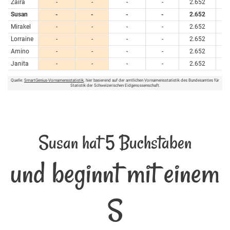
Zaïra
-
-
-
-
2.652
Susan
-
-
-
-
2.652
Mirakel
-
-
-
-
2.652
Lorraine
-
-
-
-
2.652
Amino
-
-
-
-
2.652
Janita
-
-
-
-
2.652
Quelle:
SmartGenius-Vornamensstatistik
, hier basierend auf der amtlichen Vornamensstatistik des Bundesamtes für
Statistik der Schweizerischen Eidgenossenschaft.
Susan hat 5 Buchstaben
und beginnt mit einem
S