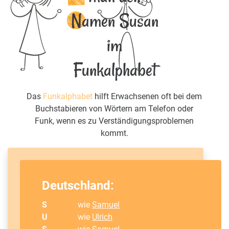
Namen Susan
im
Funkalphabet
Das
Funkalphabet
hilft Erwachsenen oft bei dem
Buchstabieren von Wörtern am Telefon oder
Funk, wenn es zu Verständigungsproblemen
kommt.
Deutschland:
S
wie
Samuel
U
wie
Ulrich