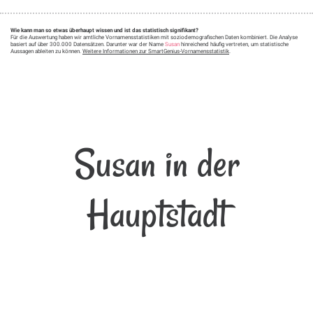
Wie kann man so etwas überhaupt wissen und ist das statistisch signifikant?
Für die Auswertung haben wir amtliche Vornamensstatistiken mit soziodemografischen Daten kombiniert. Die Analyse
basiert auf über 300.000 Datensätzen. Darunter war der Name
Susan
hinreichend häufig vertreten, um statistische
Aussagen ableiten zu können.
Weitere Informationen zur SmartGenius-Vornamensstatistik
.
Susan in der
Hauptstadt