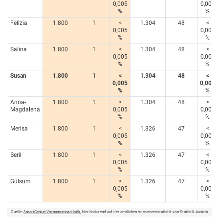
0,005
0,005
%
%
Felizia
1.800
1
<
1.304
48
<
0,005
0,005
%
%
Salina
1.800
1
<
1.304
48
<
0,005
0,005
%
%
Susan
1.800
1
<
1.304
48
<
0,005
0,005
%
%
Anna-
1.800
1
<
1.304
48
<
Magdalena
0,005
0,005
%
%
Merisa
1.800
1
<
1.326
47
<
0,005
0,005
%
%
Beril
1.800
1
<
1.326
47
<
0,005
0,005
%
%
Gülsüm
1.800
1
<
1.326
47
<
0,005
0,005
%
%
Quelle:
SmartGenius-Vornamensstatistik
, hier basierend auf der amtlichen Vornamensstatistik von Statistik Austria.