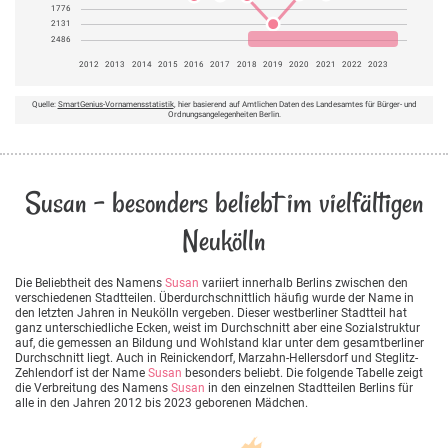
1776
2131
2486
2012
2013
2014
2015
2016
2017
2018
2019
2020
2021
2022
2023
Quelle:
SmartGenius-Vornamensstatistik
, hier basierend auf Amtlichen Daten des Landesamtes für Bürger- und
Ordnungsangelegenheiten Berlin.
Susan - besonders beliebt im vielfältigen
Neukölln
Die Beliebtheit des Namens
Susan
variiert innerhalb Berlins zwischen den
verschiedenen Stadtteilen. Überdurchschnittlich häufig wurde der Name in
den letzten Jahren in Neukölln vergeben. Dieser westberliner Stadtteil hat
ganz unterschiedliche Ecken, weist im Durchschnitt aber eine Sozialstruktur
auf, die gemessen an Bildung und Wohlstand klar unter dem gesamtberliner
Durchschnitt liegt. Auch in Reinickendorf, Marzahn-Hellersdorf und Steglitz-
Zehlendorf ist der Name
Susan
besonders beliebt. Die folgende Tabelle zeigt
die Verbreitung des Namens
Susan
in den einzelnen Stadtteilen Berlins für
alle in den Jahren 2012 bis 2023 geborenen Mädchen.