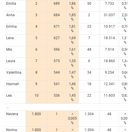
Emilia
2
689
1,86
50
7.733
0,55
%
%
Anna
3
684
1,85
2
31.037
2,20
%
%
Emma
4
671
1,81
25
10.917
0,78
%
%
Lena
5
627
1,69
7
18.514
1,31
%
%
Mia
6
596
1,61
48
7.914
0,56
%
%
Laura
7
575
1,55
6
18.860
1,34
%
%
Valentina
8
544
1,47
34
9.254
0,66
%
%
Hannah
9
541
1,46
18
12.341
0,88
%
%
Lea
10
536
1,45
22
11.603
0,82
%
%
...
Nevena
1.800
1
<
1.304
48
<
0,005
0,005
%
%
Norina
1.800
1
<
1.304
48
<