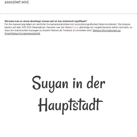
assoziiert wird.
Wie kann man so etwas überhaupt wissen und ist das statistisch signifikant?
Für die Auswertung haben wir amtliche Vornamensstatistiken mit soziodemografischen Daten kombiniert. Die Analyse
basiert auf über 300.000 Datensätzen. Darunter war der Name
Suyan
allerdings nur vergleichsweise selten vertreten, so
dass die statistischen Aussagen zu diesem Namen als Tendenz zu verstehen sind.
Weitere Informationen zur
SmartGenius-Vornamensstatistik
.
Suyan in der
Hauptstadt