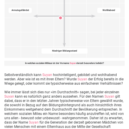
Armutsgefährdet
Wohlhabend
Niedriger Bildungsstand
In welchen sozialen Milieus ist der Vorname
Suyan
derzeit besonders beliebt?
Selbstverständlich kann
Suyan
hochintelligent, gebildet und wohlhabend
werden. Aber wie ist es mit ihren Eltern? Wurde
Suyan
der Erfolg bereits in die
Wiege gelegt, oder kommt sie typsicherweise aus einfacheren Verhältnissen?
Wie immer lässt sich dies nur »im Durchschnitt« sagen, bei jeder einzelnen
Suyan
kann es natürlich ganz anders aussehen. Für den Namen
Suyan
gilt
dabei, dass er in den letzten Jahren typischerweise von Eltern gewählt wurde,
die sowohl in Bezug auf den Bildungshintergrund als auch hinsichtlich ihres
Einkommens weitgehend dem Durchschnitt der Bevölkerung entsprechen. In
welchem sozialen Milieu ein Name besonders häufig anzutreffen ist, wird von
uns allen - bewusst oder unbewusst - wahrgenommen. Daher ist zu erwarten,
dass der Name
Suyan
für die Generation der derzeit geborenen Mädchen von
vielen Menschen mit einem Elternhaus aus der Mitte der Gesellschaft