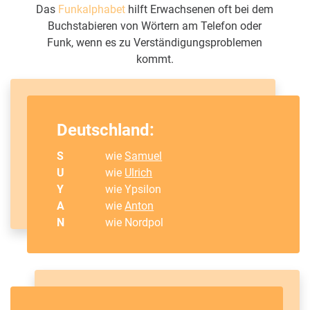
Das
Funkalphabet
hilft Erwachsenen oft bei dem
Buchstabieren von Wörtern am Telefon oder
Funk, wenn es zu Verständigungsproblemen
kommt.
Deutschland:
S
wie
Samuel
U
wie
Ulrich
Y
wie Ypsilon
A
wie
Anton
N
wie Nordpol