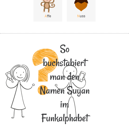
A
ffe
N
uss
So
buchstabiert
man den
Namen Suyan
im
Funkalphabet