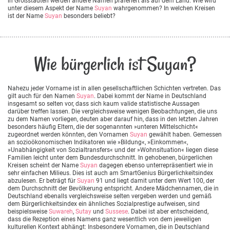
in Großstädten werden andere Namen präferiert als auf dem Land. Wie wird
unter diesem Aspekt der Name
Suyan
wahrgenommen? In welchen Kreisen
ist der Name
Suyan
besonders beliebt?
Wie bürgerlich ist Suyan?
Nahezu jeder Vorname ist in allen gesellschaftlichen Schichten vertreten. Das
gilt auch für den Namen
Suyan
. Dabei kommt der Name in Deutschland
insgesamt so selten vor, dass sich kaum valide statistische Aussagen
darüber treffen lassen. Die vergleichsweise wenigen Beobachtungen, die uns
zu dem Namen vorliegen, deuten aber darauf hin, dass in den letzten Jahren
besonders häufig Eltern, die der sogenannten »unteren Mittelschicht«
zugeordnet werden könnten, den Vornamen
Suyan
gewählt haben. Gemessen
an sozioökonomischen Indikatoren wie »Bildung«, »Einkommen«,
»Unabhängigkeit von Sozialtransfers« und der »Wohnsituation« liegen diese
Familien leicht unter dem Bundesdurchschnitt. In gehobenen, bürgerlichen
Kreisen scheint der Name
Suyan
dagegen ebenso unterrepräsentiert wie in
sehr einfachen Milieus. Dies ist auch am SmartGenius Bürgerlichkeitsindex
abzulesen. Er beträgt für
Suyan
91 und liegt damit unter dem Wert 100, der
dem Durchschnitt der Bevölkerung entspricht. Andere Mädchennamen, die in
Deutschland ebenalls vergleichsweise selten vergeben werden und gemäß
dem Bürgerlichkeitsindex ein ähnliches Sozialprestige aufweisen, sind
beispielsweise
Suwareh
,
Sutay
und
Sussese
. Dabei ist aber entscheidend,
dass die Rezeption eines Namens ganz wesentlich von dem jeweiligen
kulturellen Kontext abhängt: Insbesondere Vornamen, die in Deutschland