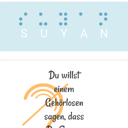
S
U
Y
A
N
Du willst
einem
Gehörlosen
sagen, dass