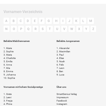
Vornamen-Verzeichnis
A
B
C
D
E
F
G
H
I
J
K
L
M
N
O
P
Q
R
S
T
U
V
W
X
Y
Z
Beliebte Mädchennamen
Beliebte Jungsnamen
1.
Marie
1.
Alexander
2.
Sophie
2.
Maximilian
3.
Maria
3.
Paul
4.
Charlotte
4.
Elias
5.
Emilia
5.
Noah
6.
Anna
6.
Felix
7.
Mia
7.
Leon
8.
Emma
8.
Ben
9.
Johanna
9.
Luca
10.
Sophia
Vornamen mit hohem Sozialprestige
Über uns
1.
Grete
SmartGenius Verlag
2.
Leevi
Impressum
3.
Freyja
Facebook
4.
Phine
Instagram