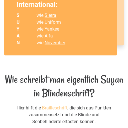
International:
S
wie
Sierra
U
wie Uniform
Y
wie Yankee
A
wie
Alfa
N
wie
November
Wie schreibt man eigentlich Suyan
in Blindenschrift?
Hier hilft die
Brailleschrift
, die sich aus Punkten
zusammensetzt und die Blinde und
Sehbehinderte ertasten können.