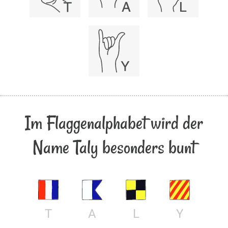
Im Flaggenalphabet wird der
Name Taly besonders bunt
T
A
L
Y