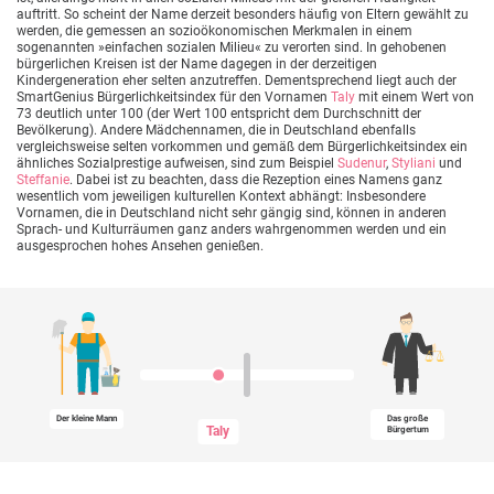
auftritt. So scheint der Name derzeit besonders häufig von Eltern gewählt zu
werden, die gemessen an sozioökonomischen Merkmalen in einem
sogenannten »einfachen sozialen Milieu« zu verorten sind. In gehobenen
bürgerlichen Kreisen ist der Name dagegen in der derzeitigen
Kindergeneration eher selten anzutreffen. Dementsprechend liegt auch der
SmartGenius Bürgerlichkeitsindex für den Vornamen
Taly
mit einem Wert von
73 deutlich unter 100 (der Wert 100 entspricht dem Durchschnitt der
Bevölkerung). Andere Mädchennamen, die in Deutschland ebenfalls
vergleichsweise selten vorkommen und gemäß dem Bürgerlichkeitsindex ein
ähnliches Sozialprestige aufweisen, sind zum Beispiel
Sudenur
,
Styliani
und
Steffanie
. Dabei ist zu beachten, dass die Rezeption eines Namens ganz
wesentlich vom jeweiligen kulturellen Kontext abhängt: Insbesondere
Vornamen, die in Deutschland nicht sehr gängig sind, können in anderen
Sprach- und Kulturräumen ganz anders wahrgenommen werden und ein
ausgesprochen hohes Ansehen genießen.
Der kleine Mann
Das große
Taly
Bürgertum