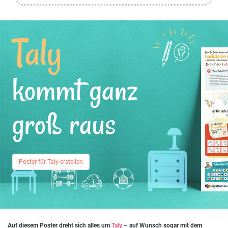
Taly
kommt ganz
groß raus
Poster für Taly erstellen
Auf diesem Poster dreht sich alles um
Taly
– auf Wunsch sogar mit dem