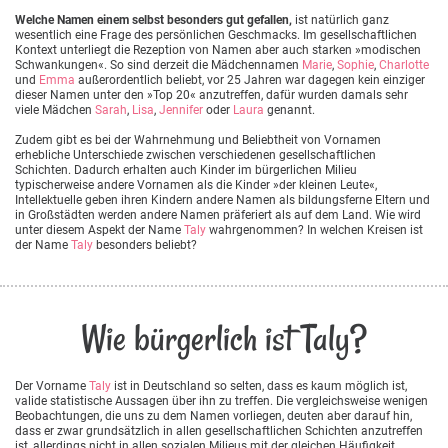
Welche Namen einem selbst besonders gut gefallen,
ist natürlich ganz
wesentlich eine Frage des persönlichen Geschmacks. Im gesellschaftlichen
Kontext unterliegt die Rezeption von Namen aber auch starken »modischen
Schwankungen«. So sind derzeit die Mädchennamen
Marie
,
Sophie
,
Charlotte
und
Emma
außerordentlich beliebt, vor 25 Jahren war dagegen kein einziger
dieser Namen unter den »Top 20« anzutreffen, dafür wurden damals sehr
viele Mädchen
Sarah
,
Lisa
,
Jennifer
oder
Laura
genannt.
Zudem gibt es bei der Wahrnehmung und Beliebtheit von Vornamen
erhebliche Unterschiede zwischen verschiedenen gesellschaftlichen
Schichten. Dadurch erhalten auch Kinder im bürgerlichen Milieu
typischerweise andere Vornamen als die Kinder »der kleinen Leute«,
Intellektuelle geben ihren Kindern andere Namen als bildungsferne Eltern und
in Großstädten werden andere Namen präferiert als auf dem Land. Wie wird
unter diesem Aspekt der Name
Taly
wahrgenommen? In welchen Kreisen ist
der Name
Taly
besonders beliebt?
Wie bürgerlich ist Taly?
Der Vorname
Taly
ist in Deutschland so selten, dass es kaum möglich ist,
valide statistische Aussagen über ihn zu treffen. Die vergleichsweise wenigen
Beobachtungen, die uns zu dem Namen vorliegen, deuten aber darauf hin,
dass er zwar grundsätzlich in allen gesellschaftlichen Schichten anzutreffen
ist, allerdings nicht in allen sozialen Milieus mit der gleichen Häufigkeit