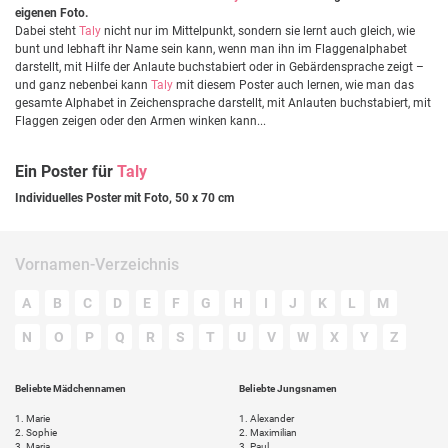
eigenen Foto.
Dabei steht
Taly
nicht nur im Mittelpunkt, sondern sie lernt auch gleich, wie
bunt und lebhaft ihr Name sein kann, wenn man ihn im Flaggenalphabet
darstellt, mit Hilfe der Anlaute buchstabiert oder in Gebärdensprache zeigt –
und ganz nebenbei kann
Taly
mit diesem Poster auch lernen, wie man das
gesamte Alphabet in Zeichensprache darstellt, mit Anlauten buchstabiert, mit
Flaggen zeigen oder den Armen winken kann...
Ein Poster für
Taly
Individuelles Poster mit Foto, 50 x 70 cm
Vornamen-Verzeichnis
A
B
C
D
E
F
G
H
I
J
K
L
M
N
O
P
Q
R
S
T
U
V
W
X
Y
Z
Beliebte Mädchennamen
Beliebte Jungsnamen
1.
Marie
1.
Alexander
2.
Sophie
2.
Maximilian
3.
Maria
3.
Paul