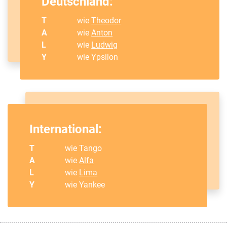
Deutschland:
T
wie
Theodor
A
wie
Anton
L
wie
Ludwig
Y
wie Ypsilon
International:
T
wie Tango
A
wie
Alfa
L
wie
Lima
Y
wie Yankee