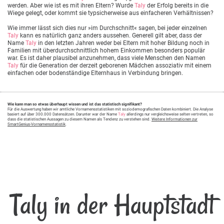
werden. Aber wie ist es mit ihren Eltern? Wurde
Taly
der Erfolg bereits in die
Wiege gelegt, oder kommt sie typsicherweise aus einfacheren Verhältnissen?
Wie immer lässt sich dies nur »im Durchschnitt« sagen, bei jeder einzelnen
Taly
kann es natürlich ganz anders aussehen. Generell gilt aber, dass der
Name
Taly
in den letzten Jahren weder bei Eltern mit hoher Bildung noch in
Familien mit überdurchschnittlich hohem Einkommen besonders populär
war. Es ist daher plausibel anzunehmen, dass viele Menschen den Namen
Taly
für die Generation der derzeit geborenen Mädchen assoziativ mit einem
einfachen oder bodenständige Elternhaus in Verbindung bringen.
Wie kann man so etwas überhaupt wissen und ist das statistisch signifikant?
Für die Auswertung haben wir amtliche Vornamensstatistiken mit soziodemografischen Daten kombiniert. Die Analyse
basiert auf über 300.000 Datensätzen. Darunter war der Name
Taly
allerdings nur vergleichsweise selten vertreten, so
dass die statistischen Aussagen zu diesem Namen als Tendenz zu verstehen sind.
Weitere Informationen zur
SmartGenius-Vornamensstatistik
.
Taly in der Hauptstadt