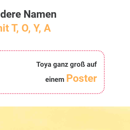
dere Namen
it T, O, Y, A
Toya ganz groß auf
Poster
einem