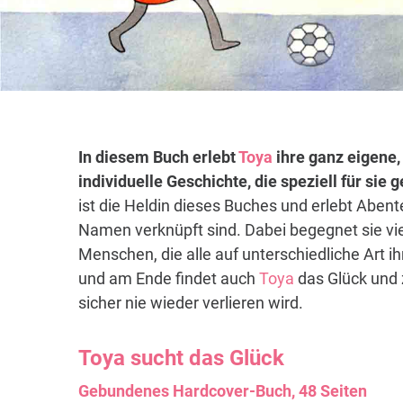
In diesem Buch erlebt
Toya
ihre ganz eigene,
individuelle Geschichte, die speziell für sie
ist die Heldin dieses Buches und erlebt Abent
Namen verknüpft sind. Dabei begegnet sie vi
Menschen, die alle auf unterschiedliche Art i
und am Ende findet auch
Toya
das Glück und 
sicher nie wieder verlieren wird.
Toya
sucht das Glück
Gebundenes Hardcover-Buch, 48 Seiten