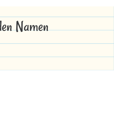
 den Namen