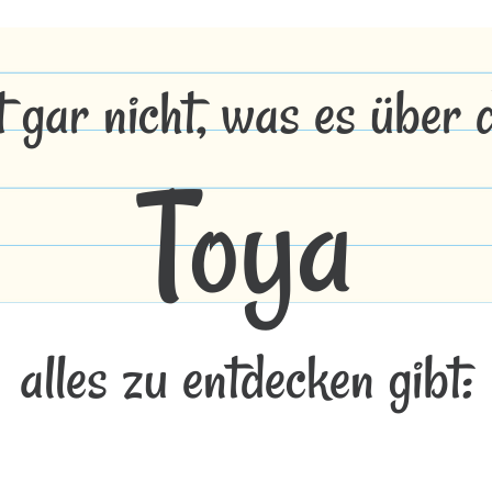
t gar nicht, was es über
Toya
alles zu entdecken gibt: