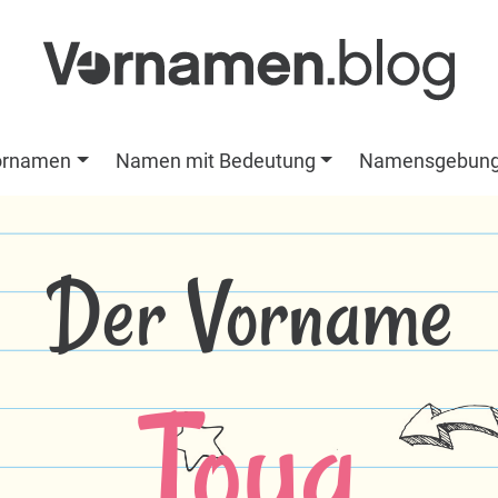
ornamen
Namen mit Bedeutung
Namensgebun
Der Vorname
Toya