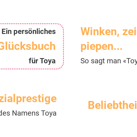
Winken, ze
Ein persönliches
Glücksbuch
piepen...
für Toya
So sagt man «To
zialprestige
Beliebthei
des Namens Toya