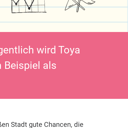
gentlich wird Toya
Beispiel als
oßen Stadt gute Chancen, die