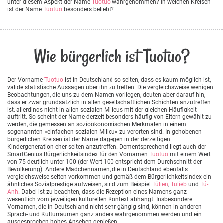
unter diesem Aspekt der Name
Tuotuo
wahrgenommen? In welchen Kreisen
ist der Name
Tuotuo
besonders beliebt?
Wie bürgerlich ist Tuotuo?
Der Vorname
Tuotuo
ist in Deutschland so selten, dass es kaum möglich ist,
valide statistische Aussagen über ihn zu treffen. Die vergleichsweise wenigen
Beobachtungen, die uns zu dem Namen vorliegen, deuten aber darauf hin,
dass er zwar grundsätzlich in allen gesellschaftlichen Schichten anzutreffen
ist, allerdings nicht in allen sozialen Milieus mit der gleichen Häufigkeit
auftritt. So scheint der Name derzeit besonders häufig von Eltern gewählt zu
werden, die gemessen an sozioökonomischen Merkmalen in einem
sogenannten »einfachen sozialen Milieu« zu verorten sind. In gehobenen
bürgerlichen Kreisen ist der Name dagegen in der derzeitigen
Kindergeneration eher selten anzutreffen. Dementsprechend liegt auch der
SmartGenius Bürgerlichkeitsindex für den Vornamen
Tuotuo
mit einem Wert
von 75 deutlich unter 100 (der Wert 100 entspricht dem Durchschnitt der
Bevölkerung). Andere Mädchennamen, die in Deutschland ebenfalls
vergleichsweise selten vorkommen und gemäß dem Bürgerlichkeitsindex ein
ähnliches Sozialprestige aufweisen, sind zum Beispiel
Tülien
,
Tulieb
und
Tú-
Anh
. Dabei ist zu beachten, dass die Rezeption eines Namens ganz
wesentlich vom jeweiligen kulturellen Kontext abhängt: Insbesondere
Vornamen, die in Deutschland nicht sehr gängig sind, können in anderen
Sprach- und Kulturräumen ganz anders wahrgenommen werden und ein
ausgesprochen hohes Ansehen genießen.