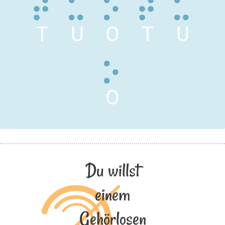
T
U
O
T
U
O
Du willst
einem
Gehörlosen