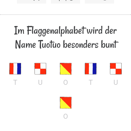
Im Flaggenalphabet wird der
Name Tuotuo besonders bunt
T
U
O
T
U
O