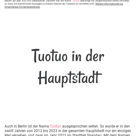
basiert auf über 300.000 Datensätzen. Darunter war der Name
Tuotuo
allerdings nur vergleichsweise selten vertreten,
so dass die statistischen Aussagen zu diesem Namen als Tendenz zu verstehen sind.
Weitere Informationen zur
SmartGenius-Vornamensstatistik
.
Tuotuo in der
Hauptstadt
Auch in Berlin ist der Name
Tuotuo
ausgesprochen selten. So wurde er in den
zwölf Jahren von 2012 bis 2023 in der gesamten Hauptstadt nur ein einziges
Mal vergeben, und zwar im Jahr 2023 im Stadtteil Spandau. Mit dem Namen