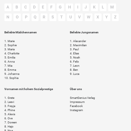
A
B
C
D
E
F
G
H
I
J
K
L
M
N
O
P
Q
R
S
T
U
V
W
X
Y
Z
Beliebte Mädchennamen
Beliebte Jungsnamen
1.
Marie
1.
Alexander
2.
Sophie
2.
Maximilian
3.
Maria
3.
Paul
4.
Charlotte
4.
Elias
5.
Emilia
5.
Noah
6.
Anna
6.
Felix
7.
Mia
7.
Leon
8.
Emma
8.
Ben
9.
Johanna
9.
Luca
10.
Sophia
Vornamen mit hohem Sozialprestige
Über uns
1.
Grete
SmartGenius Verlag
2.
Leevi
Impressum
3.
Freyja
Facebook
4.
Phine
Instagram
5.
Alexis
6.
Ove
7.
Doreen
8.
Hajo
9.
Noa