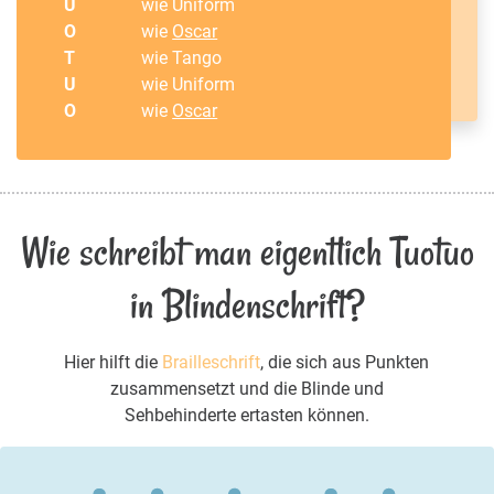
U
wie Uniform
O
wie
Oscar
T
wie Tango
U
wie Uniform
O
wie
Oscar
Wie schreibt man eigentlich Tuotuo
in Blindenschrift?
Hier hilft die
Brailleschrift
, die sich aus Punkten
zusammensetzt und die Blinde und
Sehbehinderte ertasten können.