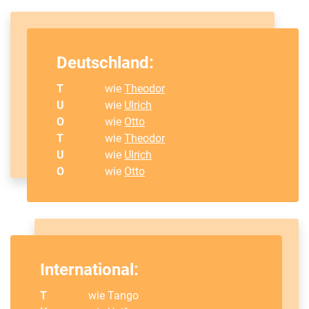
Deutschland:
T
wie
Theodor
U
wie
Ulrich
O
wie
Otto
T
wie
Theodor
U
wie
Ulrich
O
wie
Otto
International:
T
wie Tango