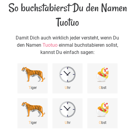
So buchstabierst Du den Namen
Tuotuo
Damit Dich auch wirklich jeder versteht, wenn Du
den Namen
Tuotuo
einmal buchstabieren sollst,
kannst Du einfach sagen:
T
iger
U
hr
O
bst
T
iger
U
hr
O
bst