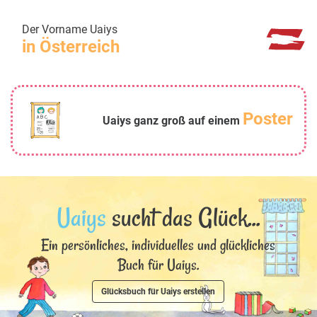
Der Vorname Uaiys
in Österreich
Poster
Uaiys ganz groß auf einem
Uaiys
sucht das Glück...
Ein persönliches, individuelles und glückliches
Buch für Uaiys.
Glücksbuch für Uaiys erstellen