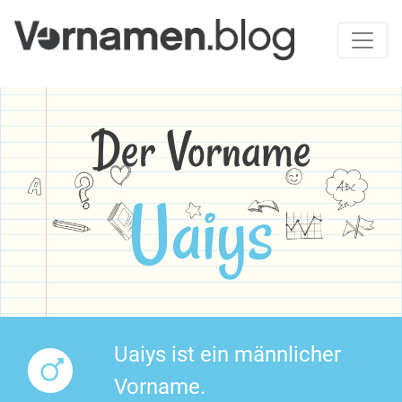
Der Vorname
Uaiys
Uaiys ist ein männlicher
Vorname.