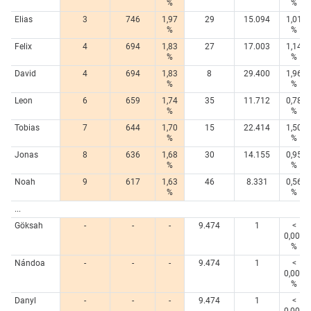
%
%
Elias
3
746
1,97
29
15.094
1,01
%
%
Felix
4
694
1,83
27
17.003
1,14
%
%
David
4
694
1,83
8
29.400
1,96
%
%
Leon
6
659
1,74
35
11.712
0,78
%
%
Tobias
7
644
1,70
15
22.414
1,50
%
%
Jonas
8
636
1,68
30
14.155
0,95
%
%
Noah
9
617
1,63
46
8.331
0,56
%
%
...
Göksah
-
-
-
9.474
1
<
0,005
%
Nándoa
-
-
-
9.474
1
<
0,005
%
Danyl
-
-
-
9.474
1
<