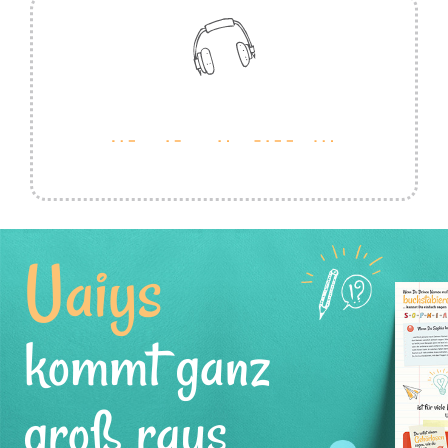
Uaiys
kommt ganz
groß raus