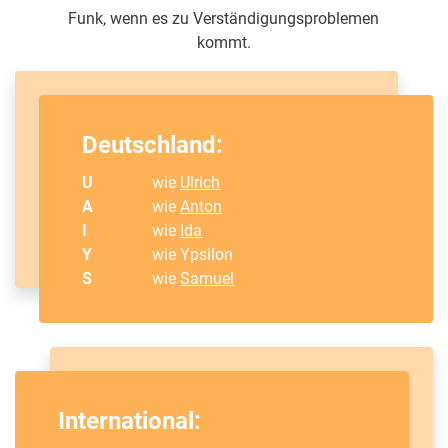
Funk, wenn es zu Verständigungsproblemen
kommt.
Deutschland:
U
wie
Ulrich
A
wie
Anton
I
wie
Ida
Y
wie Ypsilon
S
wie
Samuel
International: