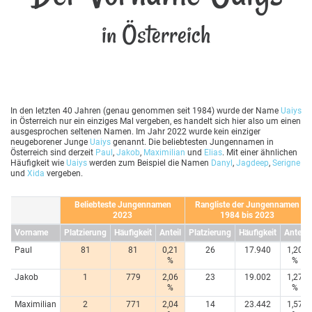
in Österreich
In den letzten 40 Jahren (genau genommen seit 1984) wurde der Name
Uaiys
in Österreich nur ein einziges Mal vergeben, es handelt sich hier also um einen
ausgesprochen seltenen Namen. Im Jahr 2022 wurde kein einziger
neugeborener Junge
Uaiys
genannt. Die beliebtesten Jungennamen in
Österreich sind derzeit
Paul
,
Jakob
,
Maximilian
und
Elias
. Mit einer ähnlichen
Häufigkeit wie
Uaiys
werden zum Beispiel die Namen
Danyl
,
Jagdeep
,
Serigne
und
Xida
vergeben.
Beliebteste Jungennamen
Rangliste der Jungennamen
2023
1984 bis 2023
Vorname
Platzierung
Häufigkeit
Anteil
Platzierung
Häufigkeit
Anteil
Paul
81
81
0,21
26
17.940
1,20
%
%
Jakob
1
779
2,06
23
19.002
1,27
%
%
Maximilian
2
771
2,04
14
23.442
1,57