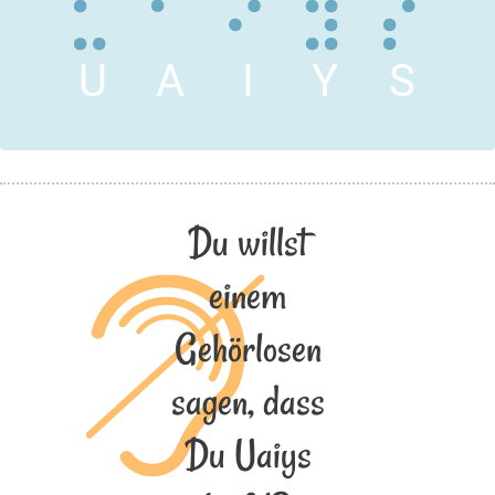
U
A
I
Y
S
Du willst
einem
Gehörlosen
sagen, dass
Du Uaiys