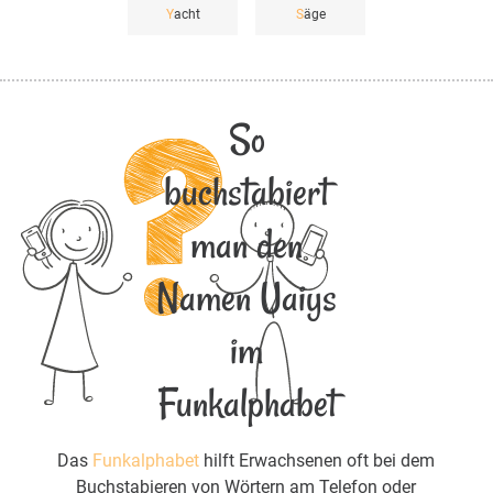
Y
acht
S
äge
So
buchstabiert
man den
Namen Uaiys
im
Funkalphabet
Das
Funkalphabet
hilft Erwachsenen oft bei dem
Buchstabieren von Wörtern am Telefon oder