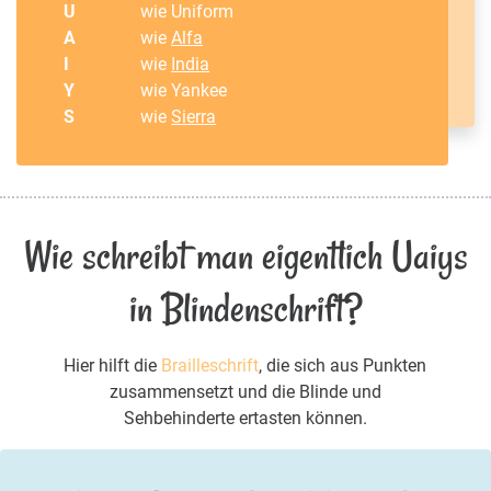
U
wie Uniform
A
wie
Alfa
I
wie
India
Y
wie Yankee
S
wie
Sierra
Wie schreibt man eigentlich Uaiys
in Blindenschrift?
Hier hilft die
Brailleschrift
, die sich aus Punkten
zusammensetzt und die Blinde und
Sehbehinderte ertasten können.