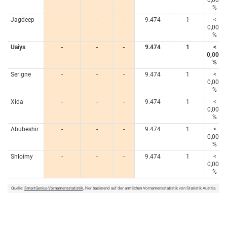
0,005
%
Jagdeep
-
-
-
9.474
1
<
0,005
%
Uaiys
-
-
-
9.474
1
<
0,005
%
Serigne
-
-
-
9.474
1
<
0,005
%
Xida
-
-
-
9.474
1
<
0,005
%
Abubeshir
-
-
-
9.474
1
<
0,005
%
Shloimy
-
-
-
9.474
1
<
0,005
%
Quelle:
SmartGenius-Vornamensstatistik
, hier basierend auf der amtlichen Vornamensstatistik von Statistik Austria.