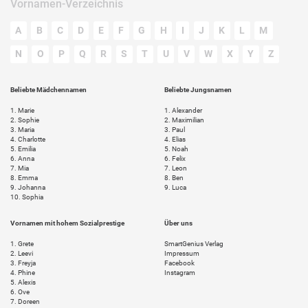
Vornamen-Verzeichnis
A
B
C
D
E
F
G
H
I
J
K
L
M
N
O
P
Q
R
S
T
U
V
W
X
Y
Z
Beliebte Mädchennamen
Beliebte Jungsnamen
1.
Marie
1.
Alexander
2.
Sophie
2.
Maximilian
3.
Maria
3.
Paul
4.
Charlotte
4.
Elias
5.
Emilia
5.
Noah
6.
Anna
6.
Felix
7.
Mia
7.
Leon
8.
Emma
8.
Ben
9.
Johanna
9.
Luca
10.
Sophia
Vornamen mit hohem Sozialprestige
Über uns
1.
Grete
SmartGenius Verlag
2.
Leevi
Impressum
3.
Freyja
Facebook
4.
Phine
Instagram
5.
Alexis
6.
Ove
7.
Doreen