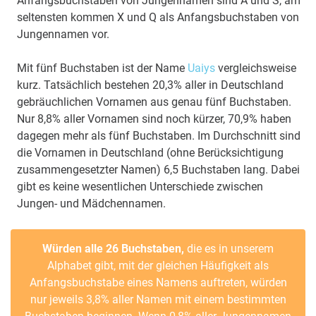
Anfangsbuchstaben von Jungennamen sind A und S, am
seltensten kommen X und Q als Anfangsbuchstaben von
Jungennamen vor.
Mit fünf Buchstaben ist der Name
Uaiys
vergleichsweise
kurz. Tatsächlich bestehen 20,3% aller in Deutschland
gebräuchlichen Vornamen aus genau fünf Buchstaben.
Nur 8,8% aller Vornamen sind noch kürzer, 70,9% haben
dagegen mehr als fünf Buchstaben. Im Durchschnitt sind
die Vornamen in Deutschland (ohne Berücksichtigung
zusammengesetzter Namen) 6,5 Buchstaben lang. Dabei
gibt es keine wesentlichen Unterschiede zwischen
Jungen- und Mädchennamen.
Würden alle 26 Buchstaben,
die es in unserem
Alphabet gibt, mit der gleichen Häufigkeit als
Anfangsbuchstabe eines Namens auftreten, würden
nur jeweils 3,8% aller Namen mit einem bestimmten