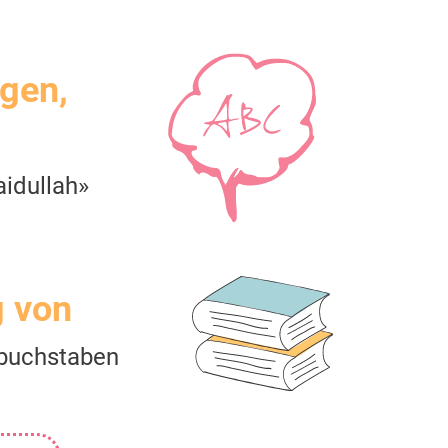
igen,
idullah»
g von
buchstaben