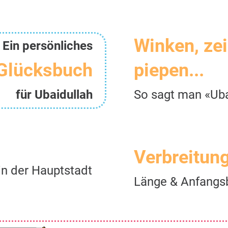
Winken, ze
Ein persönliches
Glücksbuch
piepen...
für Ubaidullah
So sagt man «Uba
Verbreitun
in der Hauptstadt
Länge & Anfangs