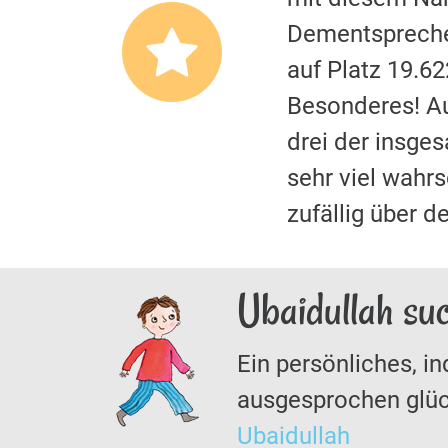
Dementspreche
auf Platz 19.6
Besonderes! A
drei der insge
sehr viel wahrs
zufällig über 
Ubaidullah su
Ein persönliches, in
ausgesprochen glüc
Ubaidullah