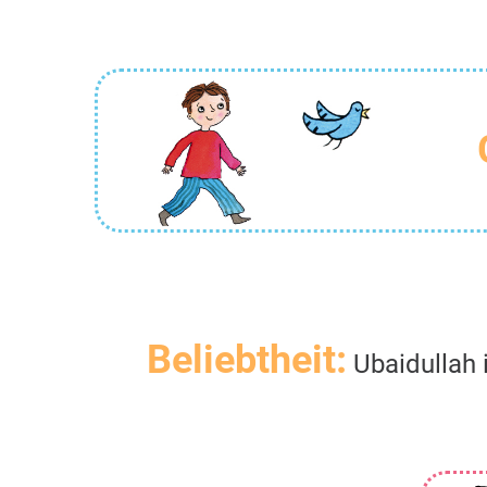
Beliebtheit:
Ubaidullah 