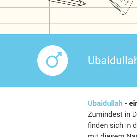
Ubaidulla
Ubaidullah
- ei
Zumindest in 
finden sich in
mit diesem Nam