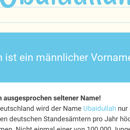
h ist ein männlicher Vornam
n ausgesprochen seltener Name!
Deutschland wird der Name
Ubaidullah
nur 
 den deutschen Standesämtern pro Jahr hö
en. Nicht einmal einer von 100.000 Jung