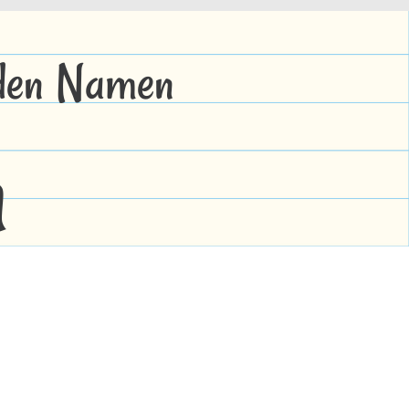
 den Namen
h