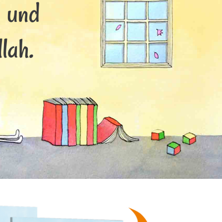
s und
lah.