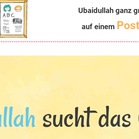
Ubaidullah ganz g
Post
auf einem
llah
sucht das 