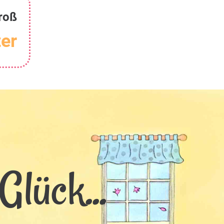
roß
er
Glück...