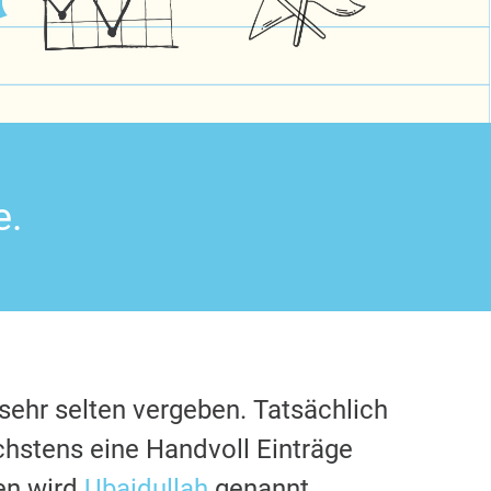
e.
sehr selten vergeben. Tatsächlich
chstens eine Handvoll Einträge
en wird
Ubaidullah
genannt.