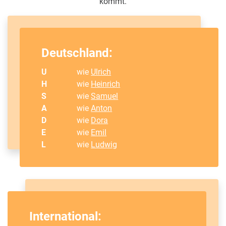
kommt.
Deutschland:
U
wie
Ulrich
H
wie
Heinrich
S
wie
Samuel
A
wie
Anton
D
wie
Dora
E
wie
Emil
L
wie
Ludwig
International: