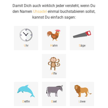
Damit Dich auch wirklich jeder versteht, wenn Du
den Namen
Uhsadel
einmal buchstabieren sollst,
kannst Du einfach sagen:
U
hr
H
ahn
S
äge
A
ffe
D
elfin
E
sel
L
öwe