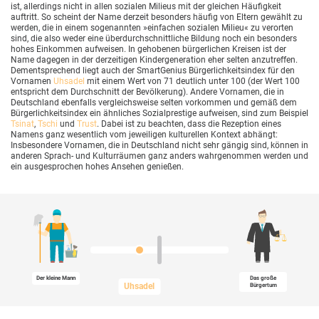
ist, allerdings nicht in allen sozialen Milieus mit der gleichen Häufigkeit
auftritt. So scheint der Name derzeit besonders häufig von Eltern gewählt zu
werden, die in einem sogenannten »einfachen sozialen Milieu« zu verorten
sind, die also weder eine überdurchschnittliche Bildung noch ein besonders
hohes Einkommen aufweisen. In gehobenen bürgerlichen Kreisen ist der
Name dagegen in der derzeitigen Kindergeneration eher selten anzutreffen.
Dementsprechend liegt auch der SmartGenius Bürgerlichkeitsindex für den
Vornamen
Uhsadel
mit einem Wert von 71 deutlich unter 100 (der Wert 100
entspricht dem Durchschnitt der Bevölkerung). Andere Vornamen, die in
Deutschland ebenfalls vergleichsweise selten vorkommen und gemäß dem
Bürgerlichkeitsindex ein ähnliches Sozialprestige aufweisen, sind zum Beispiel
Tsinat
,
Tschi
und
Trust
. Dabei ist zu beachten, dass die Rezeption eines
Namens ganz wesentlich vom jeweiligen kulturellen Kontext abhängt:
Insbesondere Vornamen, die in Deutschland nicht sehr gängig sind, können in
anderen Sprach- und Kulturräumen ganz anders wahrgenommen werden und
ein ausgesprochen hohes Ansehen genießen.
Der kleine Mann
Das große
Uhsadel
Bürgertum