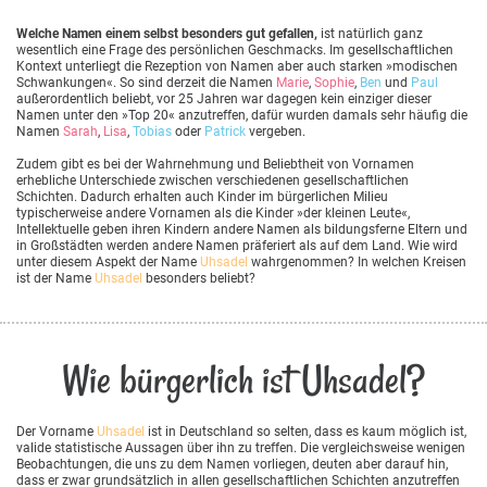
Welche Namen einem selbst besonders gut gefallen,
ist natürlich ganz
wesentlich eine Frage des persönlichen Geschmacks. Im gesellschaftlichen
Kontext unterliegt die Rezeption von Namen aber auch starken »modischen
Schwankungen«. So sind derzeit die Namen
Marie
,
Sophie
,
Ben
und
Paul
außerordentlich beliebt, vor 25 Jahren war dagegen kein einziger dieser
Namen unter den »Top 20« anzutreffen, dafür wurden damals sehr häufig die
Namen
Sarah
,
Lisa
,
Tobias
oder
Patrick
vergeben.
Zudem gibt es bei der Wahrnehmung und Beliebtheit von Vornamen
erhebliche Unterschiede zwischen verschiedenen gesellschaftlichen
Schichten. Dadurch erhalten auch Kinder im bürgerlichen Milieu
typischerweise andere Vornamen als die Kinder »der kleinen Leute«,
Intellektuelle geben ihren Kindern andere Namen als bildungsferne Eltern und
in Großstädten werden andere Namen präferiert als auf dem Land. Wie wird
unter diesem Aspekt der Name
Uhsadel
wahrgenommen? In welchen Kreisen
ist der Name
Uhsadel
besonders beliebt?
Wie bürgerlich ist Uhsadel?
Der Vorname
Uhsadel
ist in Deutschland so selten, dass es kaum möglich ist,
valide statistische Aussagen über ihn zu treffen. Die vergleichsweise wenigen
Beobachtungen, die uns zu dem Namen vorliegen, deuten aber darauf hin,
dass er zwar grundsätzlich in allen gesellschaftlichen Schichten anzutreffen