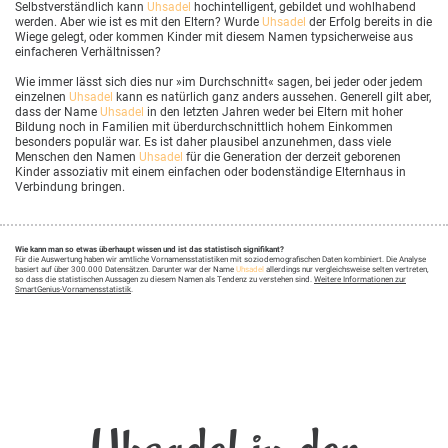
Selbstverständlich kann
Uhsadel
hochintelligent, gebildet und wohlhabend
werden. Aber wie ist es mit den Eltern? Wurde
Uhsadel
der Erfolg bereits in die
Wiege gelegt, oder kommen Kinder mit diesem Namen typsicherweise aus
einfacheren Verhältnissen?
Wie immer lässt sich dies nur »im Durchschnitt« sagen, bei jeder oder jedem
einzelnen
Uhsadel
kann es natürlich ganz anders aussehen. Generell gilt aber,
dass der Name
Uhsadel
in den letzten Jahren weder bei Eltern mit hoher
Bildung noch in Familien mit überdurchschnittlich hohem Einkommen
besonders populär war. Es ist daher plausibel anzunehmen, dass viele
Menschen den Namen
Uhsadel
für die Generation der derzeit geborenen
Kinder assoziativ mit einem einfachen oder bodenständige Elternhaus in
Verbindung bringen.
Wie kann man so etwas überhaupt wissen und ist das statistisch signifikant?
Für die Auswertung haben wir amtliche Vornamensstatistiken mit soziodemografischen Daten kombiniert. Die Analyse
basiert auf über 300.000 Datensätzen. Darunter war der Name
Uhsadel
allerdings nur vergleichsweise selten vertreten,
so dass die statistischen Aussagen zu diesem Namen als Tendenz zu verstehen sind.
Weitere Informationen zur
SmartGenius-Vornamensstatistik
.