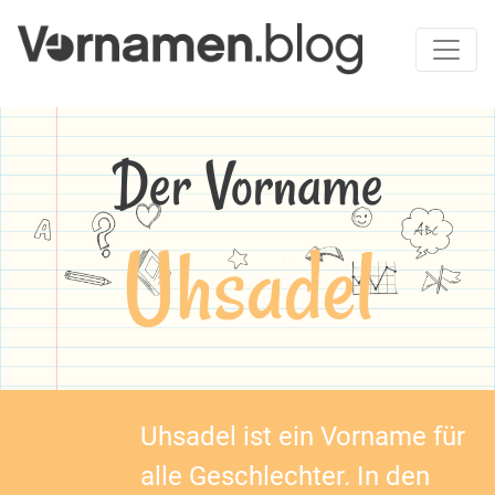
Der Vorname
Uhsadel
Uhsadel ist ein Vorname für
alle Geschlechter. In den