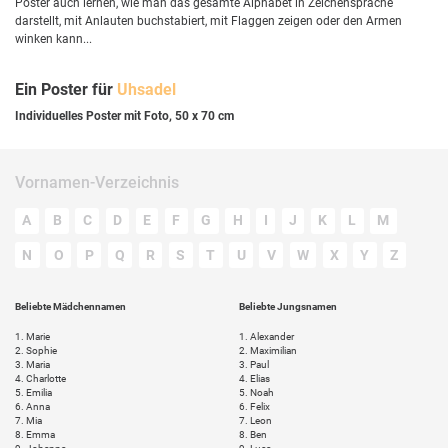
Poster auch lernen, wie man das gesamte Alphabet in Zeichensprache
darstellt, mit Anlauten buchstabiert, mit Flaggen zeigen oder den Armen
winken kann...
Ein Poster für
Uhsadel
Individuelles Poster mit Foto, 50 x 70 cm
Vornamen-Verzeichnis
A
B
C
D
E
F
G
H
I
J
K
L
M
N
O
P
Q
R
S
T
U
V
W
X
Y
Z
Beliebte Mädchennamen
Beliebte Jungsnamen
1.
Marie
1.
Alexander
2.
Sophie
2.
Maximilian
3.
Maria
3.
Paul
4.
Charlotte
4.
Elias
5.
Emilia
5.
Noah
6.
Anna
6.
Felix
7.
Mia
7.
Leon
8.
Emma
8.
Ben