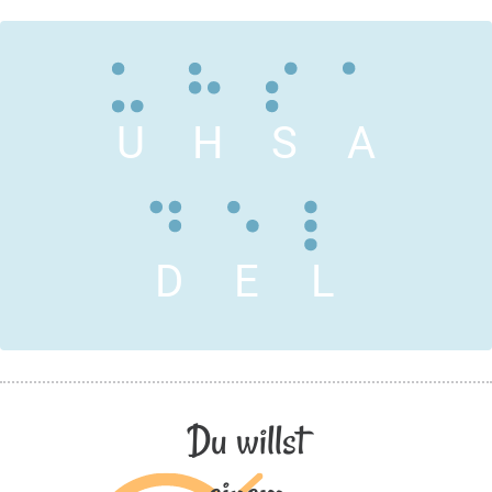
U
H
S
A
D
E
L
Du willst