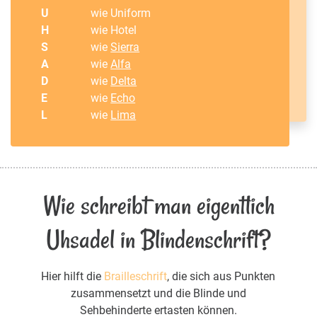
U
wie Uniform
H
wie Hotel
S
wie
Sierra
A
wie
Alfa
D
wie
Delta
E
wie
Echo
L
wie
Lima
Wie schreibt man eigentlich
Uhsadel in Blindenschrift?
Hier hilft die
Brailleschrift
, die sich aus Punkten
zusammensetzt und die Blinde und
Sehbehinderte ertasten können.