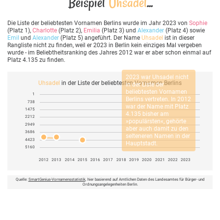
Beispiel
Uhsadel
...
Die Liste der beliebtesten Vornamen Berlins wurde im Jahr 2023 von
Sophie
(Platz 1),
Charlotte
(Platz 2),
Emilia
(Platz 3) und
Alexander
(Platz 4) sowie
Emil
und
Alexander
(Platz 5) angeführt. Der Name
Uhsadel
ist in dieser
Rangliste nicht zu finden, weil er 2023 in Berlin kein einziges Mal vergeben
wurde - im Beliebtheitsranking des Jahres 2012 war er aber schon einmal auf
Platz 4.135 zu finden.
2023 war
Uhsadel
nicht
Uhsadel
in der Liste der beliebtesten Vornamen Berlins
in der Liste der
beliebtesten Vornamen
1
Berlins vertreten. In 2012
738
war der Name mit Platz
1475
4.135 bisher am
2212
»populärsten«, gehörte
2949
aber auch damit zu den
3686
selteneren Namen in der
4423
Hauptstadt.
5160
2012
2013
2014
2015
2016
2017
2018
2019
2020
2021
2022
2023
Quelle:
SmartGenius-Vornamensstatistik
, hier basierend auf Amtlichen Daten des Landesamtes für Bürger- und
Ordnungsangelegenheiten Berlin.