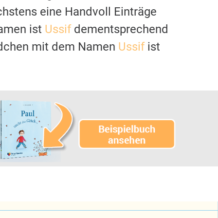
chstens eine Handvoll Einträge
namen ist
Ussif
dementsprechend
 Mädchen mit dem Namen
Ussif
ist