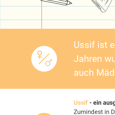
Ussif ist 
Jahren wu
auch Mädc
Ussif
- ein aus
Zumindest in 