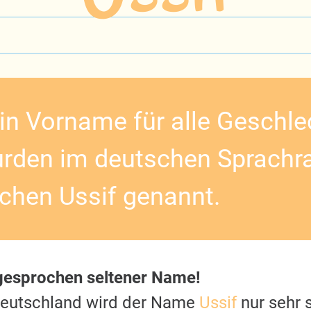
ein Vorname für alle Geschlec
rden im deutschen Sprachr
hen Ussif genannt.
gesprochen seltener Name!
Deutschland wird der Name
Ussif
nur sehr 