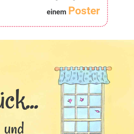
Poster
einem
ck...
s und