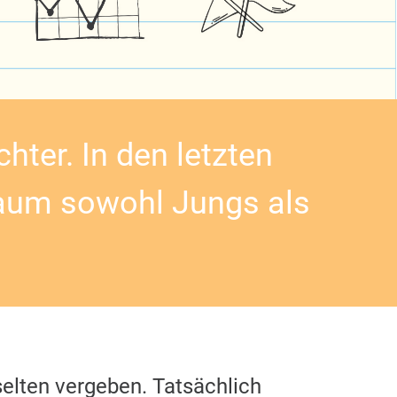
hter. In den letzten
aum sowohl Jungs als
selten vergeben. Tatsächlich