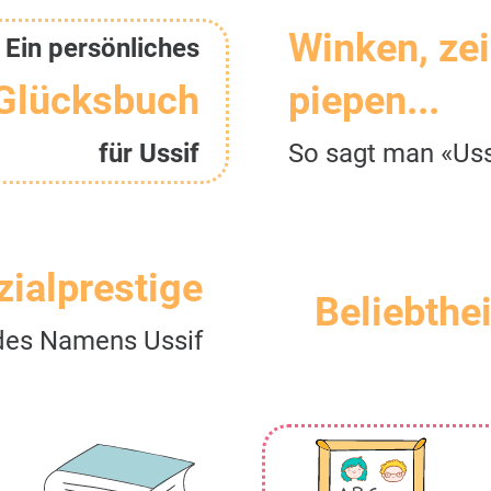
Winken, ze
Ein persönliches
Glücksbuch
piepen...
für Ussif
So sagt man «Uss
zialprestige
Beliebthei
des Namens Ussif