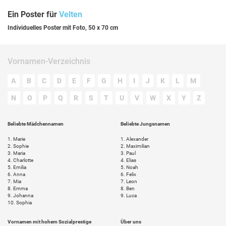
Ein Poster für
Velten
Individuelles Poster mit Foto, 50 x 70 cm
Vornamen-Verzeichnis
A
B
C
D
E
F
G
H
I
J
K
L
M
N
O
P
Q
R
S
T
U
V
W
X
Y
Z
Beliebte Mädchennamen
Beliebte Jungsnamen
1.
Marie
1.
Alexander
2.
Sophie
2.
Maximilian
3.
Maria
3.
Paul
4.
Charlotte
4.
Elias
5.
Emilia
5.
Noah
6.
Anna
6.
Felix
7.
Mia
7.
Leon
8.
Emma
8.
Ben
9.
Johanna
9.
Luca
10.
Sophia
Vornamen mit hohem Sozialprestige
Über uns