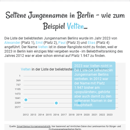
Seltene Jungennamen in Berlin - wie zum
Beispiel
Velten
...
Die Liste der beliebtesten Jungennamen Berlins wurde im Jahr 2023 von
Alexander
(Platz 1),
Emil
(Platz 2),
Paul
(Platz 3) und
Elias
(Platz 4)
angeführt. Der Name
Velten
ist in dieser Rangliste nicht zu finden, weil er
2023 in Berlin kein einziges Mal vergeben wurde - im Beliebtheitsranking des
Jahres 2012 war er aber schon einmal auf Platz 1.947 zu finden.
2023 war
Velten
nicht in
Velten
in der Liste der beliebtesten Jungennamen Berlins
der Liste der beliebtesten
Jungennamen Berlins
1
vertreten. In 2012 war
369
der Name mit Platz
737
1.947 bisher am
1105
»populärsten«, gehörte
1473
aber auch damit zu den
1841
selteneren Namen in der
2209
Hauptstadt.
2577
2012
2013
2014
2015
2016
2017
2018
2019
2020
2021
2022
2023
Quelle:
SmartGenius-Vornamensstatistik
, hier basierend auf Amtlichen Daten des Landesamtes für Bürger- und
Ordnungsangelegenheiten Berlin.