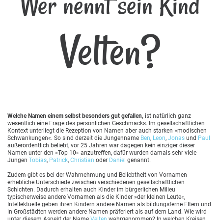
Wer nennt sein Kind
Velten?
Welche Namen einem selbst besonders gut gefallen,
ist natürlich ganz
wesentlich eine Frage des persönlichen Geschmacks. Im gesellschaftlichen
Kontext unterliegt die Rezeption von Namen aber auch starken »modischen
Schwankungen«. So sind derzeit die Jungenname
Ben
,
Leon
,
Jonas
und
Paul
außerordentlich beliebt, vor 25 Jahren war dagegen kein einziger dieser
Namen unter den »Top 10« anzutreffen, dafür wurden damals sehr viele
Jungen
Tobias
,
Patrick
,
Christian
oder
Daniel
genannt.
Zudem gibt es bei der Wahrnehmung und Beliebtheit von Vornamen
erhebliche Unterschiede zwischen verschiedenen gesellschaftlichen
Schichten. Dadurch erhalten auch Kinder im bürgerlichen Milieu
typischerweise andere Vornamen als die Kinder »der kleinen Leute«,
Intellektuelle geben ihren Kindern andere Namen als bildungsferne Eltern und
in Großstädten werden andere Namen präferiert als auf dem Land. Wie wird
unter diesem Aspekt der Name
Velten
wahrgenommen? In welchen Kreisen