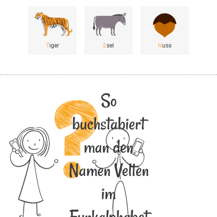
T
iger
E
sel
N
uss
So
buchstabiert
man den
Namen Velten
im
Funkalphabet