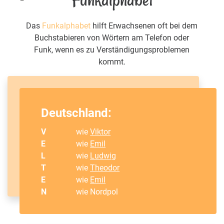
Das
Funkalphabet
hilft Erwachsenen oft bei dem
Buchstabieren von Wörtern am Telefon oder
Funk, wenn es zu Verständigungsproblemen
kommt.
Deutschland:
V
wie
Viktor
E
wie
Emil
L
wie
Ludwig
T
wie
Theodor
E
wie
Emil
N
wie Nordpol