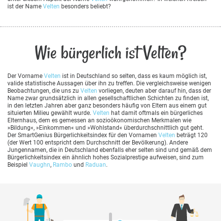
ist der Name
Velten
besonders beliebt?
Wie bürgerlich ist Velten?
Der Vorname
Velten
ist in Deutschland so selten, dass es kaum möglich ist,
valide statistische Aussagen über ihn zu treffen. Die vergleichsweise wenigen
Beobachtungen, die uns zu
Velten
vorliegen, deuten aber darauf hin, dass der
Name zwar grundsätzlich in allen gesellschaftlichen Schichten zu finden ist,
in den letzten Jahren aber ganz besonders häufig von Eltern aus einem gut
situierten Milieu gewählt wurde.
Velten
hat damit oftmals ein bürgerliches
Elternhaus, dem es gemessen an sozioökonomischen Merkmalen wie
»Bildung«, »Einkommen« und »Wohlstand« überdurchschnittlich gut geht.
Der SmartGenius Bürgerlichkeitsindex für den Vornamen
Velten
beträgt 120
(der Wert 100 entspricht dem Durchschnitt der Bevölkerung). Andere
Jungennamen, die in Deutschland ebenfalls eher selten sind und gemäß dem
Bürgerlichkeitsindex ein ähnlich hohes Sozialprestige aufweisen, sind zum
Beispiel
Vaughn
,
Rambo
und
Raduan
.