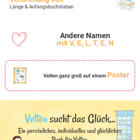
Länge & Anfangsbuchstaben
Andere Namen
mit V, E, L, T, E, N
Poster
Velten ganz groß auf einem
Velten
sucht das Glück...
Ein persönliches, individuelles und glückliches
Buch für Velten.