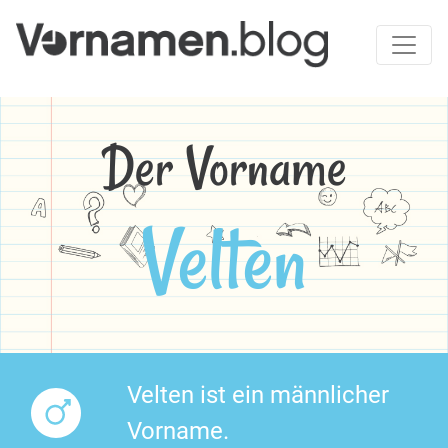
Der Vorname
Velten
Velten ist ein männlicher
Vorname.