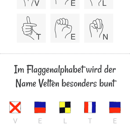
Im Flaggenalphabet wird der
Name Velten besonders bunt
V
E
L
T
E