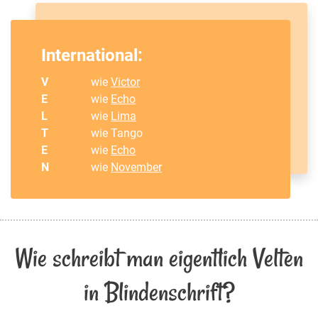
International:
V
wie
Victor
E
wie
Echo
L
wie
Lima
T
wie Tango
E
wie
Echo
N
wie
November
Wie schreibt man eigentlich Velten
in Blindenschrift?