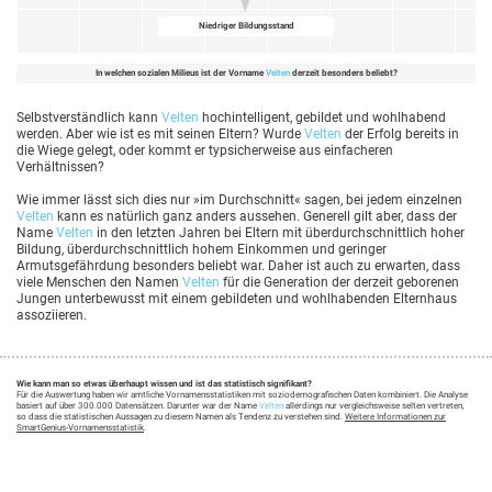
Niedriger Bildungsstand
In welchen sozialen Milieus ist der Vorname
Velten
derzeit besonders beliebt?
Selbstverständlich kann
Velten
hochintelligent, gebildet und wohlhabend
werden. Aber wie ist es mit seinen Eltern? Wurde
Velten
der Erfolg bereits in
die Wiege gelegt, oder kommt er typsicherweise aus einfacheren
Verhältnissen?
Wie immer lässt sich dies nur »im Durchschnitt« sagen, bei jedem einzelnen
Velten
kann es natürlich ganz anders aussehen. Generell gilt aber, dass der
Name
Velten
in den letzten Jahren bei Eltern mit überdurchschnittlich hoher
Bildung, überdurchschnittlich hohem Einkommen und geringer
Armutsgefährdung besonders beliebt war. Daher ist auch zu erwarten, dass
viele Menschen den Namen
Velten
für die Generation der derzeit geborenen
Jungen unterbewusst mit einem gebildeten und wohlhabenden Elternhaus
assoziieren.
Wie kann man so etwas überhaupt wissen und ist das statistisch signifikant?
Für die Auswertung haben wir amtliche Vornamensstatistiken mit soziodemografischen Daten kombiniert. Die Analyse
basiert auf über 300.000 Datensätzen. Darunter war der Name
Velten
allerdings nur vergleichsweise selten vertreten,
so dass die statistischen Aussagen zu diesem Namen als Tendenz zu verstehen sind.
Weitere Informationen zur
SmartGenius-Vornamensstatistik
.