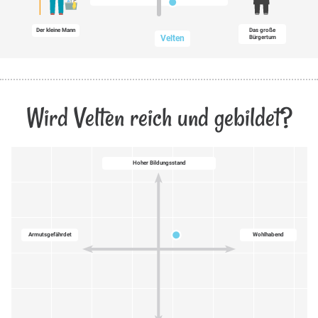
Der kleine Mann
Das große
Velten
Bürgertum
Wird Velten reich und gebildet?
Hoher Bildungsstand
Armutsgefährdet
Wohlhabend