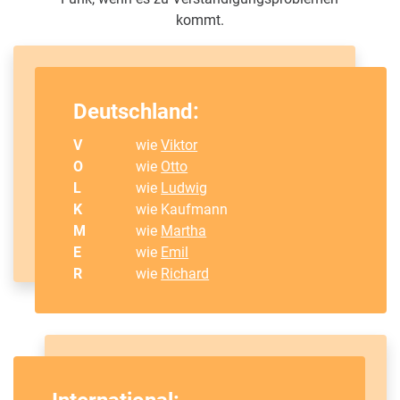
kommt.
Deutschland:
V
wie
Viktor
O
wie
Otto
L
wie
Ludwig
K
wie Kaufmann
M
wie
Martha
E
wie
Emil
R
wie
Richard