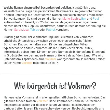
Welche Namen einem selbst besonders gut gefallen,
ist natürlich ganz
wesentlich eine Frage des persönlichen Geschmacks. Im gesellschaftlichen
Kontext unterliegt die Rezeption von Namen aber auch starken »modischen
Schwankungen«. So sind derzeit die Namen
Marie
,
Sophie
,
Ben
und
Paul
außerordentlich beliebt, vor 25 Jahren war dagegen kein einziger dieser
Namen unter den »Top 20« anzutreffen, dafür wurden damals sehr häufig die
Namen
Sarah
,
Lisa
,
Tobias
oder
Patrick
vergeben.
Zudem gibt es bei der Wahrnehmung und Beliebtheit von Vornamen
erhebliche Unterschiede zwischen verschiedenen gesellschaftlichen
Schichten. Dadurch erhalten auch Kinder im bürgerlichen Milieu
typischerweise andere Vornamen als die Kinder »der kleinen Leute«,
Intellektuelle geben ihren Kindern andere Namen als bildungsferne Eltern und
in Großstädten werden andere Namen präferiert als auf dem Land. Wie wird
unter diesem Aspekt der Name
Volkmer
wahrgenommen? In welchen Kreisen
ist der Name
Volkmer
besonders beliebt?
Wie bürgerlich ist Volkmer?
Nahezu jeder Vorname ist in allen gesellschaftlichen Schichten vertreten. Das
gilt auch für den Namen
Volkmer
. Dabei kommt der Name in Deutschland
insgesamt so selten vor, dass sich kaum valide statistische Aussagen
darüber treffen lassen. Die vergleichsweise wenigen Beobachtungen, die uns