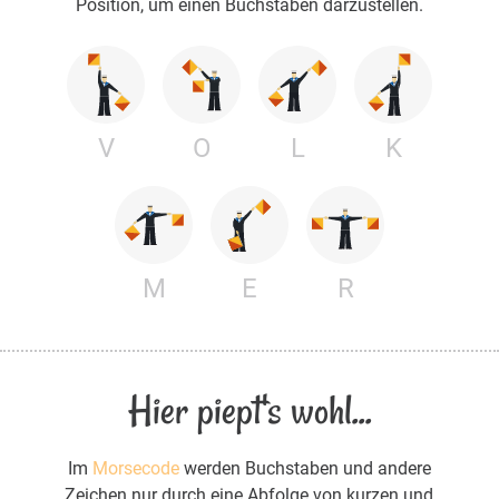
Position, um einen Buchstaben darzustellen.
V
O
L
K
M
E
R
Hier piept's wohl...
Im
Morsecode
werden Buchstaben und andere
Zeichen nur durch eine Abfolge von kurzen und