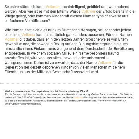
Selbstverständlich kann
Volkmer
hochintelligent, gebildet und wohlhabend
werden. Aber wie ist es mit den Eltern? Wurde
Volkmer
der Erfolg bereits in die
Wiege gelegt, oder kommen Kinder mit diesem Namen typsicherweise aus
einfacheren Verhältnissen?
Wie immer lässt sich dies nur »im Durchschnitt« sagen, bei jeder oder jedem
einzelnen
Volkmer
kann es natürlich ganz anders aussehen. Für den Namen
Volkmer
gilt dabei, dass er in den letzten Jahren typischerweise von Eltern
gewählt wurde, die sowohl in Bezug auf den Bildungshintergrund als auch
hinsichtlich ihres Einkommens weitgehend dem Durchschnitt der Bevölkerung
entsprechen. In welchem sozialen Milieu ein Name besonders häufig
anzutreffen ist, wird von uns allen - bewusst oder unbewusst -
wahrgenommen. Daher ist zu erwarten, dass der Name
Volkmer
für die
Generation der derzeit geborenen Kinder von vielen Menschen mit einem
Elternhaus aus der Mitte der Gesellschaft assoziiert wird.
Wie kann man so etwas überhaupt wissen und ist das statistisch signifikant?
Für die Auswertung haben wir amtliche Vornamensstatistiken mit soziodemografischen Daten kombiniert. Die Analyse
basiert auf über 300.000 Datensätzen. Darunter war der Name
Volkmer
allerdings nur vergleichsweise selten vertreten,
so dass die statistischen Aussagen zu diesem Namen als Tendenz zu verstehen sind.
Weitere Informationen zur
SmartGenius-Vornamensstatistik
.