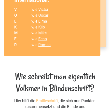
International:
V
wie
Victor
O
wie
Oscar
L
wie
Lima
K
wie Kilo
M
wie
Mike
E
wie
Echo
R
wie
Romeo
Wie schreibt man eigentlich
Volkmer in Blindenschrift?
Hier hilft die
Brailleschrift
, die sich aus Punkten
zusammensetzt und die Blinde und