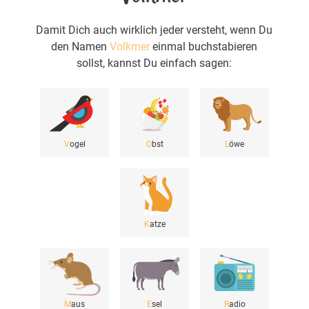
Damit Dich auch wirklich jeder versteht, wenn Du
den Namen
Volkmer
einmal buchstabieren
sollst, kannst Du einfach sagen:
V
ogel
O
bst
L
öwe
K
atze
M
aus
E
sel
R
adio