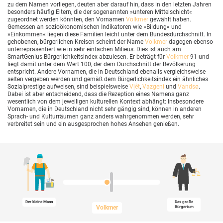
zu dem Namen vorliegen, deuten aber darauf hin, dass in den letzten Jahren
besonders häufig Eltern, die der sogenannten »unteren Mittelschicht«
zugeordnet werden könnten, den Vornamen
Volkmer
gewählt haben.
Gemessen an sozioökonomischen Indikatoren wie »Bildung« und
»Einkommen« liegen diese Familien leicht unter dem Bundesdurchschnitt. In
gehobenen, bürgerlichen Kreisen scheint der Name
Volkmer
dagegen ebenso
unterrepräsentiert wie in sehr einfachen Milieus. Dies ist auch am
SmartGenius Bürgerlichkeitsindex abzulesen. Er beträgt für
Volkmer
91 und
liegt damit unter dem Wert 100, der dem Durchschnitt der Bevölkerung
entspricht. Andere Vornamen, die in Deutschland ebenalls vergleichsweise
selten vergeben werden und gemäß dem Bürgerlichkeitsindex ein ähnliches
Sozialprestige aufweisen, sind beispielsweise
Vịêt
,
Vazgeni
und
Vandsø
.
Dabei ist aber entscheidend, dass die Rezeption eines Namens ganz
wesentlich von dem jeweiligen kulturellen Kontext abhängt: Insbesondere
Vornamen, die in Deutschland nicht sehr gängig sind, können in anderen
Sprach- und Kulturräumen ganz anders wahrgenommen werden, sehr
verbreitet sein und ein ausgesprochen hohes Ansehen genießen.
Der kleine Mann
Das große
Volkmer
Bürgertum