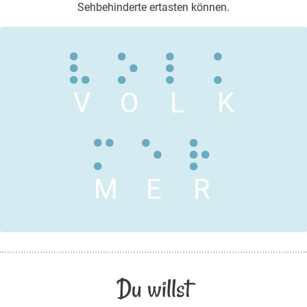
Sehbehinderte ertasten können.
V
O
L
K
M
E
R
Du willst