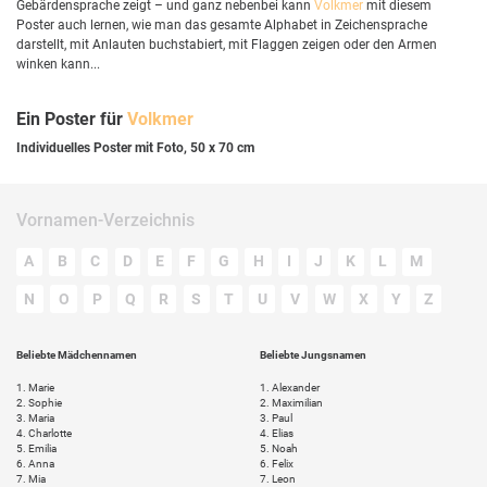
Gebärdensprache zeigt – und ganz nebenbei kann
Volkmer
mit diesem
Poster auch lernen, wie man das gesamte Alphabet in Zeichensprache
darstellt, mit Anlauten buchstabiert, mit Flaggen zeigen oder den Armen
winken kann...
Ein Poster für
Volkmer
Individuelles Poster mit Foto, 50 x 70 cm
Vornamen-Verzeichnis
A
B
C
D
E
F
G
H
I
J
K
L
M
N
O
P
Q
R
S
T
U
V
W
X
Y
Z
Beliebte Mädchennamen
Beliebte Jungsnamen
1.
Marie
1.
Alexander
2.
Sophie
2.
Maximilian
3.
Maria
3.
Paul
4.
Charlotte
4.
Elias
5.
Emilia
5.
Noah
6.
Anna
6.
Felix
7.
Mia
7.
Leon