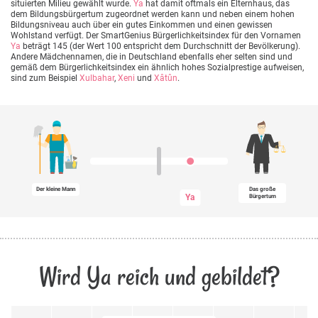
situierten Milieu gewählt wurde.
Ya
hat damit oftmals ein Elternhaus, das
dem Bildungsbürgertum zugeordnet werden kann und neben einem hohen
Bildungsniveau auch über ein gutes Einkommen und einen gewissen
Wohlstand verfügt. Der SmartGenius Bürgerlichkeitsindex für den Vornamen
Ya
beträgt 145 (der Wert 100 entspricht dem Durchschnitt der Bevölkerung).
Andere Mädchennamen, die in Deutschland ebenfalls eher selten sind und
gemäß dem Bürgerlichkeitsindex ein ähnlich hohes Sozialprestige aufweisen,
sind zum Beispiel
Xulbahar
,
Xeni
und
Xâtûn
.
Der kleine Mann
Das große
Ya
Bürgertum
Wird Ya reich und gebildet?