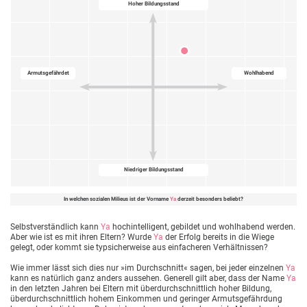
Hoher Bildungsstand
Armutsgefährdet
Wohlhabend
Niedriger Bildungsstand
In welchen sozialen Milieus ist der Vorname
Ya
derzeit besonders beliebt?
Selbstverständlich kann
Ya
hochintelligent, gebildet und wohlhabend werden.
Aber wie ist es mit ihren Eltern? Wurde
Ya
der Erfolg bereits in die Wiege
gelegt, oder kommt sie typsicherweise aus einfacheren Verhältnissen?
Wie immer lässt sich dies nur »im Durchschnitt« sagen, bei jeder einzelnen
Ya
kann es natürlich ganz anders aussehen. Generell gilt aber, dass der Name
Ya
in den letzten Jahren bei Eltern mit überdurchschnittlich hoher Bildung,
überdurchschnittlich hohem Einkommen und geringer Armutsgefährdung