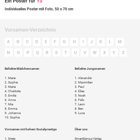
Ein Poster für
Ya
Individuelles Poster mit Foto, 50 x 70 cm
Vornamen-Verzeichnis
A
B
C
D
E
F
G
H
I
J
K
L
M
N
O
P
Q
R
S
T
U
V
W
X
Y
Z
Beliebte Mädchennamen
Beliebte Jungsnamen
1.
Marie
1.
Alexander
2.
Sophie
2.
Maximilian
3.
Maria
3.
Paul
4.
Charlotte
4.
Elias
5.
Emilia
5.
Noah
6.
Anna
6.
Felix
7.
Mia
7.
Leon
8.
Emma
8.
Ben
9.
Johanna
9.
Luca
10.
Sophia
Vornamen mit hohem Sozialprestige
Über uns
1.
Grete
SmartGenius Verlag