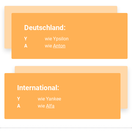
Deutschland:
Y
wie Ypsilon
A
wie
Anton
International:
Y
wie Yankee
A
wie
Alfa