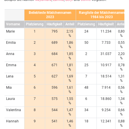
Beliebteste Mädchennamen
Rangliste der Mädchennamen
2023
1984 bis 2023
Vorname
Platzierung
Häufigkeit
Anteil
Platzierung
Häufigkeit
Anteil
Marie
1
795
2,15
24
11.234
0,80
%
%
Emilia
2
689
1,86
50
7.733
0,55
%
%
Anna
3
684
1,85
2
31.037
2,20
%
%
Emma
4
671
1,81
25
10.917
0,78
%
%
Lena
5
627
1,69
7
18.514
1,31
%
%
Mia
6
596
1,61
48
7.914
0,56
%
%
Laura
7
575
1,55
6
18.860
1,34
%
%
Valentina
8
544
1,47
34
9.254
0,66
%
%
Hannah
9
541
1,46
18
12.341
0,88
%
%