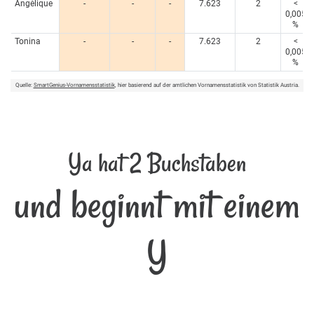
Angèlique
-
-
-
7.623
2
<
0,005
%
Tonina
-
-
-
7.623
2
<
0,005
%
Quelle:
SmartGenius-Vornamensstatistik
, hier basierend auf der amtlichen Vornamensstatistik von Statistik Austria.
Ya hat 2 Buchstaben
und beginnt mit einem
Y