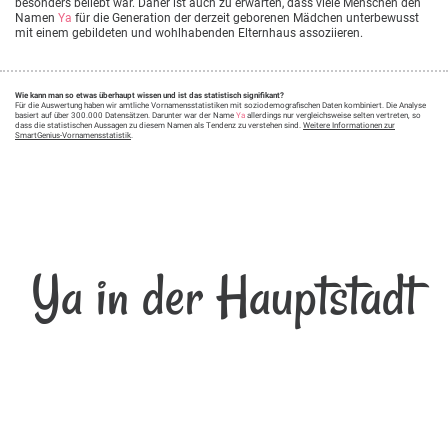
besonders beliebt war. Daher ist auch zu erwarten, dass viele Menschen den
Namen
Ya
für die Generation der derzeit geborenen Mädchen unterbewusst
mit einem gebildeten und wohlhabenden Elternhaus assoziieren.
Wie kann man so etwas überhaupt wissen und ist das statistisch signifikant?
Für die Auswertung haben wir amtliche Vornamensstatistiken mit soziodemografischen Daten kombiniert. Die Analyse
basiert auf über 300.000 Datensätzen. Darunter war der Name
Ya
allerdings nur vergleichsweise selten vertreten, so
dass die statistischen Aussagen zu diesem Namen als Tendenz zu verstehen sind.
Weitere Informationen zur
SmartGenius-Vornamensstatistik
.
Ya in der Hauptstadt