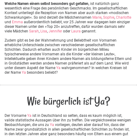
Welche Namen einem selbst besonders gut gefallen,
ist natürlich ganz
wesentlich eine Frage des persönlichen Geschmacks. Im gesellschaftlichen
Kontext unterliegt die Rezeption von Namen aber auch starken »modischen
Schwankungen«. So sind derzeit die Mädchennamen
Marie
,
Sophie
,
Charlotte
und
Emma
außerordentlich beliebt, vor 25 Jahren war dagegen kein einziger
dieser Namen unter den »Top 20« anzutreffen, dafür wurden damals sehr
viele Mädchen
Sarah
,
Lisa
,
Jennifer
oder
Laura
genannt.
Zudem gibt es bei der Wahrnehmung und Beliebtheit von Vornamen
erhebliche Unterschiede zwischen verschiedenen gesellschaftlichen
Schichten. Dadurch erhalten auch Kinder im bürgerlichen Milieu
typischerweise andere Vornamen als die Kinder »der kleinen Leute«,
Intellektuelle geben ihren Kindern andere Namen als bildungsferne Eltern und
in Großstädten werden andere Namen präferiert als auf dem Land. Wie wird
unter diesem Aspekt der Name
Ya
wahrgenommen? In welchen Kreisen ist
der Name
Ya
besonders beliebt?
Wie bürgerlich ist Ya?
Der Vorname
Ya
ist in Deutschland so selten, dass es kaum möglich ist,
valide statistische Aussagen über ihn zu treffen. Die vergleichsweise wenigen
Beobachtungen, die uns zu
Ya
vorliegen, deuten aber darauf hin, dass der
Name zwar grundsätzlich in allen gesellschaftlichen Schichten zu finden ist,
in den letzten Jahren aber ganz besonders häufig von Eltern aus einem gut