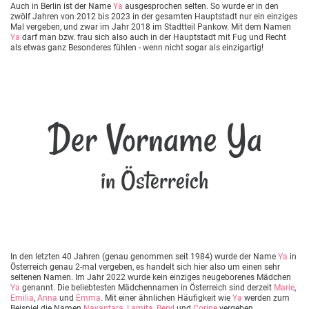
Auch in Berlin ist der Name
Ya
ausgesprochen selten. So wurde er in den
zwölf Jahren von 2012 bis 2023 in der gesamten Hauptstadt nur ein einziges
Mal vergeben, und zwar im Jahr 2018 im Stadtteil Pankow. Mit dem Namen
Ya
darf man bzw. frau sich also auch in der Hauptstadt mit Fug und Recht
als etwas ganz Besonderes fühlen - wenn nicht sogar als einzigartig!
Der Vorname Ya
in Österreich
In den letzten 40 Jahren (genau genommen seit 1984) wurde der Name
Ya
in
Österreich genau 2-mal vergeben, es handelt sich hier also um einen sehr
seltenen Namen. Im Jahr 2022 wurde kein einziges neugeborenes Mädchen
Ya
genannt. Die beliebtesten Mädchennamen in Österreich sind derzeit
Marie
,
Emilia
,
Anna
und
Emma
. Mit einer ähnlichen Häufigkeit wie
Ya
werden zum
Beispiel die Namen
Nayantara
,
Lamita
,
Beryl
und
Corine
vergeben.