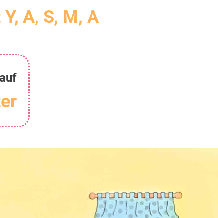
 Y, A, S, M, A
auf
er