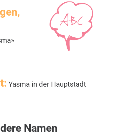
igen,
sma»
t:
Yasma in der Hauptstadt
dere Namen