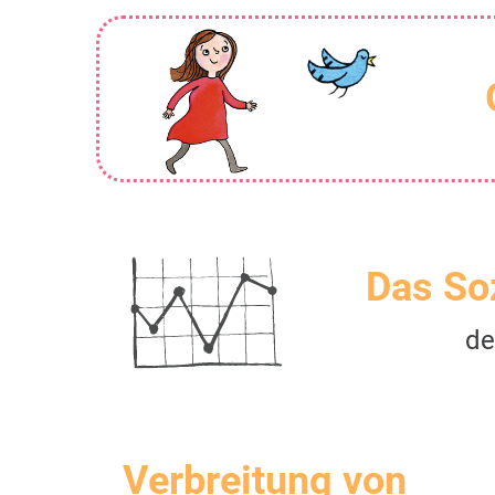
Das So
de
Verbreitung von