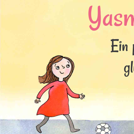
Yas
Ein 
g