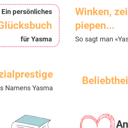
Winken, ze
Ein persönliches
Glücksbuch
piepen...
für Yasma
So sagt man «Ya
zialprestige
Beliebthei
s Namens Yasma
An