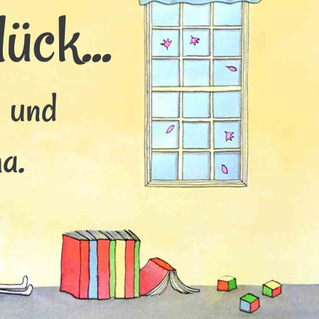
ück...
s und
a.