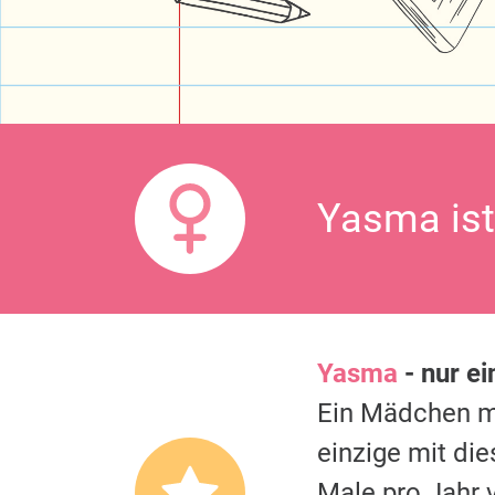
Yasma ist
Yasma
- nur e
Ein Mädchen 
einzige mit di
Male pro Jahr 