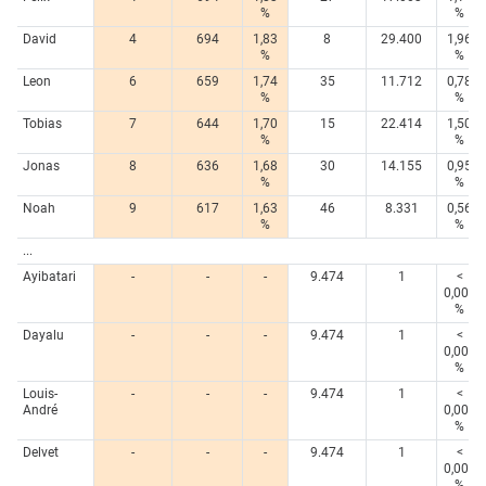
%
%
David
4
694
1,83
8
29.400
1,96
%
%
Leon
6
659
1,74
35
11.712
0,78
%
%
Tobias
7
644
1,70
15
22.414
1,50
%
%
Jonas
8
636
1,68
30
14.155
0,95
%
%
Noah
9
617
1,63
46
8.331
0,56
%
%
...
Ayibatari
-
-
-
9.474
1
<
0,005
%
Dayalu
-
-
-
9.474
1
<
0,005
%
Louis-
-
-
-
9.474
1
<
André
0,005
%
Delvet
-
-
-
9.474
1
<
0,005
%