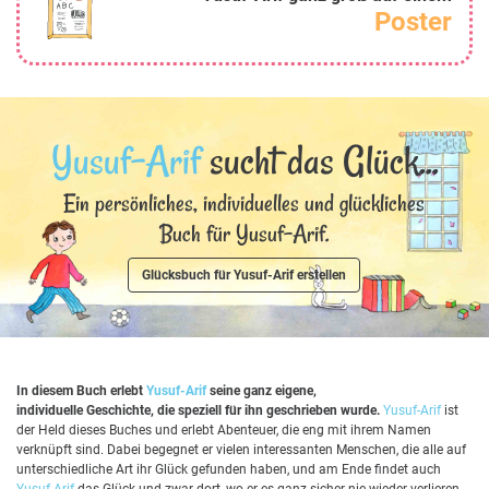
Poster
Yusuf-Arif
sucht das Glück...
Ein persönliches, individuelles und glückliches
Buch für Yusuf-Arif.
Glücksbuch für Yusuf-Arif erstellen
In diesem Buch erlebt
Yusuf-Arif
seine ganz eigene,
individuelle Geschichte, die speziell für ihn geschrieben wurde.
Yusuf-Arif
ist
der Held dieses Buches und erlebt Abenteuer, die eng mit ihrem Namen
verknüpft sind. Dabei begegnet er vielen interessanten Menschen, die alle auf
unterschiedliche Art ihr Glück gefunden haben, und am Ende findet auch
Yusuf-Arif
das Glück und zwar dort, wo er es ganz sicher nie wieder verlieren