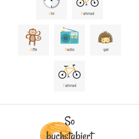
U
hr
F
ahrrad
A
ffe
R
adio
I
gel
F
ahrrad
So
buchstabiert