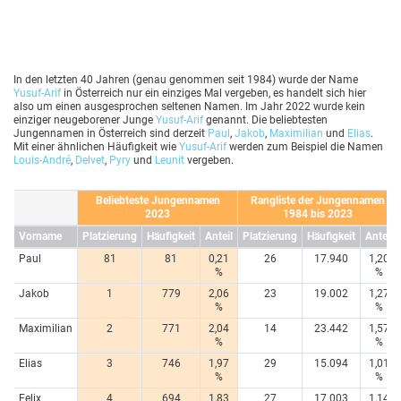
In den letzten 40 Jahren (genau genommen seit 1984) wurde der Name
Yusuf-Arif
in Österreich nur ein einziges Mal vergeben, es handelt sich hier
also um einen ausgesprochen seltenen Namen. Im Jahr 2022 wurde kein
einziger neugeborener Junge
Yusuf-Arif
genannt. Die beliebtesten
Jungennamen in Österreich sind derzeit
Paul
,
Jakob
,
Maximilian
und
Elias
.
Mit einer ähnlichen Häufigkeit wie
Yusuf-Arif
werden zum Beispiel die Namen
Louis-André
,
Delvet
,
Pyry
und
Leunit
vergeben.
Beliebteste Jungennamen
Rangliste der Jungennamen
2023
1984 bis 2023
Vorname
Platzierung
Häufigkeit
Anteil
Platzierung
Häufigkeit
Anteil
Paul
81
81
0,21
26
17.940
1,20
%
%
Jakob
1
779
2,06
23
19.002
1,27
%
%
Maximilian
2
771
2,04
14
23.442
1,57
%
%
Elias
3
746
1,97
29
15.094
1,01
%
%
Felix
4
694
1,83
27
17.003
1,14