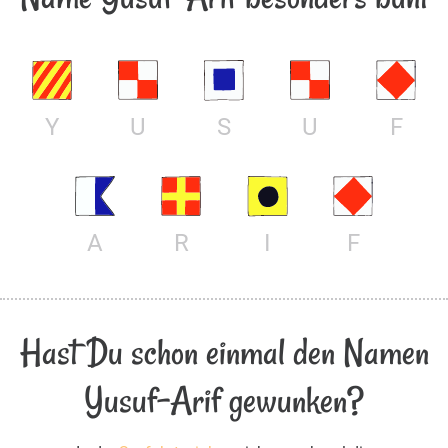
Y
U
S
U
F
A
R
I
F
Hast Du schon einmal den Namen
Yusuf-Arif gewunken?