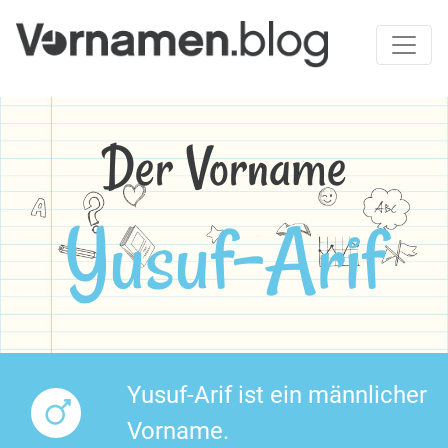
Der Vorname
Yusuf-Arif
Yusuf-Arif ist ein männlicher
Vorname.