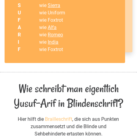
S
wie
Sierra
U
wie Uniform
F
wie Foxtrot
A
wie
Alfa
R
wie
Romeo
I
wie
India
F
wie Foxtrot
Wie schreibt man eigentlich
Yusuf-Arif in Blindenschrift?
Hier hilft die
Brailleschrift
, die sich aus Punkten
zusammensetzt und die Blinde und
Sehbehinderte ertasten können.