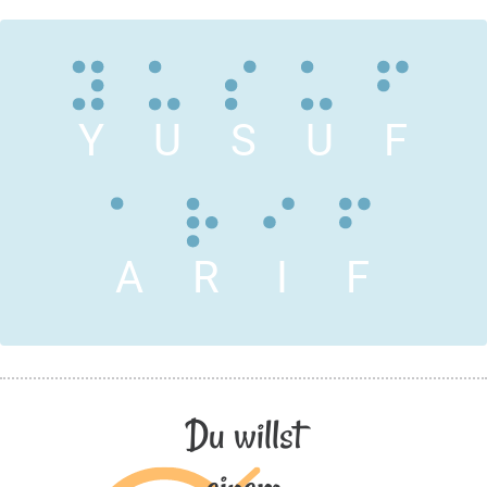
Y
U
S
U
F
A
R
I
F
Du willst