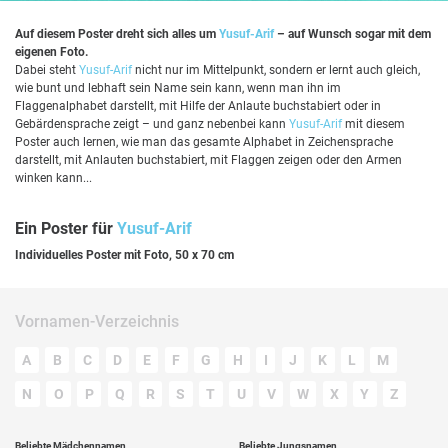
Auf diesem Poster dreht sich alles um
Yusuf-Arif
– auf Wunsch sogar mit dem
eigenen Foto.
Dabei steht
Yusuf-Arif
nicht nur im Mittelpunkt, sondern er lernt auch gleich,
wie bunt und lebhaft sein Name sein kann, wenn man ihn im
Flaggenalphabet darstellt, mit Hilfe der Anlaute buchstabiert oder in
Gebärdensprache zeigt – und ganz nebenbei kann
Yusuf-Arif
mit diesem
Poster auch lernen, wie man das gesamte Alphabet in Zeichensprache
darstellt, mit Anlauten buchstabiert, mit Flaggen zeigen oder den Armen
winken kann...
Ein Poster für
Yusuf-Arif
Individuelles Poster mit Foto, 50 x 70 cm
Vornamen-Verzeichnis
A
B
C
D
E
F
G
H
I
J
K
L
M
N
O
P
Q
R
S
T
U
V
W
X
Y
Z
Beliebte Mädchennamen
Beliebte Jungsnamen