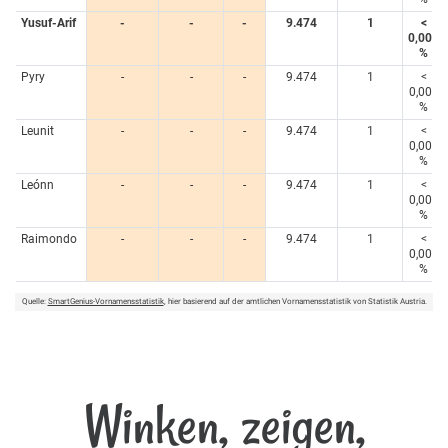
Yusuf-Arif
-
-
-
9.474
1
<
0,005
%
Pyry
-
-
-
9.474
1
<
0,005
%
Leunit
-
-
-
9.474
1
<
0,005
%
Leónn
-
-
-
9.474
1
<
0,005
%
Raimondo
-
-
-
9.474
1
<
0,005
%
Quelle:
SmartGenius-Vornamensstatistik
, hier basierend auf der amtlichen Vornamensstatistik von Statistik Austria.
Winken, zeigen,