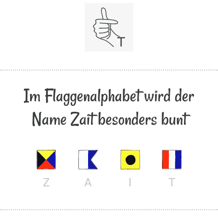
Im Flaggenalphabet wird der
Name Zait besonders bunt
Z
A
I
T