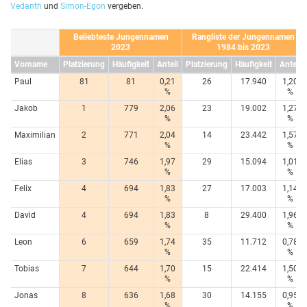
Vedanth
und
Simon-Egon
vergeben.
Beliebteste Jungennamen
Rangliste der Jungennamen
2023
1984 bis 2023
Vorname
Platzierung
Häufigkeit
Anteil
Platzierung
Häufigkeit
Anteil
Paul
81
81
0,21
26
17.940
1,20
%
%
Jakob
1
779
2,06
23
19.002
1,27
%
%
Maximilian
2
771
2,04
14
23.442
1,57
%
%
Elias
3
746
1,97
29
15.094
1,01
%
%
Felix
4
694
1,83
27
17.003
1,14
%
%
David
4
694
1,83
8
29.400
1,96
%
%
Leon
6
659
1,74
35
11.712
0,78
%
%
Tobias
7
644
1,70
15
22.414
1,50
%
%
Jonas
8
636
1,68
30
14.155
0,95
%
%