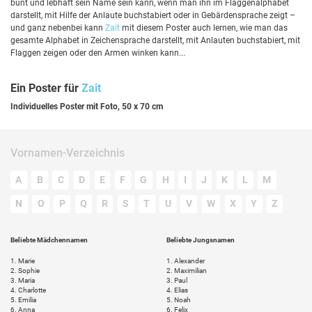
bunt und lebhaft sein Name sein kann, wenn man ihn im Flaggenalphabet
darstellt, mit Hilfe der Anlaute buchstabiert oder in Gebärdensprache zeigt –
und ganz nebenbei kann
Zait
mit diesem Poster auch lernen, wie man das
gesamte Alphabet in Zeichensprache darstellt, mit Anlauten buchstabiert, mit
Flaggen zeigen oder den Armen winken kann...
Ein Poster für
Zait
Individuelles Poster mit Foto, 50 x 70 cm
Vornamen-Verzeichnis
A
B
C
D
E
F
G
H
I
J
K
L
M
N
O
P
Q
R
S
T
U
V
W
X
Y
Z
Beliebte Mädchennamen
Beliebte Jungsnamen
1.
Marie
1.
Alexander
2.
Sophie
2.
Maximilian
3.
Maria
3.
Paul
4.
Charlotte
4.
Elias
5.
Emilia
5.
Noah
6.
Anna
6.
Felix