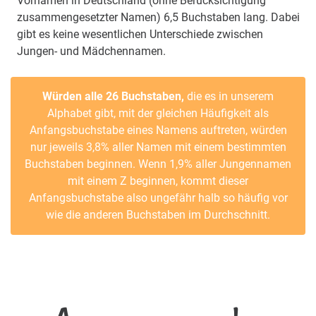
Vornamen in Deutschland (ohne Berücksichtigung
zusammengesetzter Namen) 6,5 Buchstaben lang. Dabei
gibt es keine wesentlichen Unterschiede zwischen
Jungen- und Mädchennamen.
Würden alle 26 Buchstaben,
die es in unserem
Alphabet gibt, mit der gleichen Häufigkeit als
Anfangsbuchstabe eines Namens auftreten, würden
nur jeweils 3,8% aller Namen mit einem bestimmten
Buchstaben beginnen. Wenn 1,9% aller Jungennamen
mit einem Z beginnen, kommt dieser
Anfangsbuchstabe also ungefähr halb so häufig vor
wie die anderen Buchstaben im Durchschnitt.