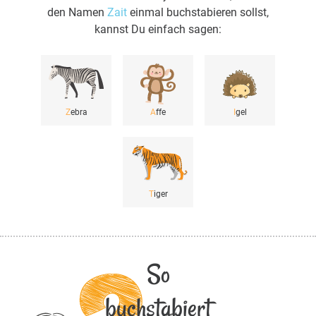
den Namen
Zait
einmal buchstabieren sollst,
kannst Du einfach sagen:
Z
ebra
A
ffe
I
gel
T
iger
So
buchstabiert