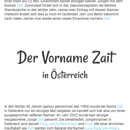
ihren mehr als 3,5 Mio. Einwohnern keinen einzigen kleinen Jungen mit dem
Namen
Zait
. Zumindest findet sich in den Geburtenregistern der Berliner
Standesämter in den letzten zehn Jahren kein Eintrag mit diesem Namen.
Vielleicht ändert sich dies ja noch im laufenden Jahr und Berlin bekommt
nach vielen Jahren mal wieder einen neuen Einwohner namens
Zait
.
Der Vorname Zait
in Österreich
In den letzten 40 Jahren (genau genommen seit 1984) wurde der Name
Zait
in Österreich nur ein einziges Mal vergeben, es handelt sich hier also um einen
ausgesprochen seltenen Namen. Im Jahr 2022 wurde kein einziger
neugeborener Junge
Zait
genannt. Die beliebtesten Jungennamen in
Österreich sind derzeit
Paul
,
Jakob
,
Maximilian
und
Elias
. Mit einer ähnlichen
Häufigkeit wie
Zait
werden zum Beispiel die Namen
Luca-Ilias
,
Ivan-Assen
,