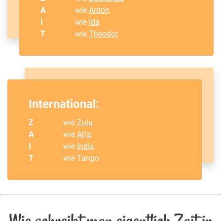
A
wie
Anton
I
wie
Ida
T
wie
Theodor
International:
Z
wie
Zulu
A
wie
Alfa
I
wie
India
T
wie Tango
Wie schreibt man eigentlich Zait in