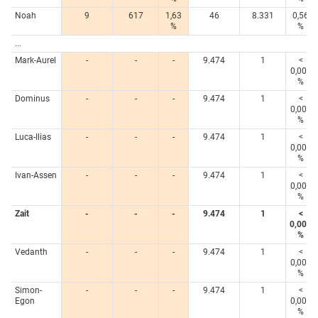
Noah
9
617
1,63
46
8.331
0,56
%
%
...
Mark-Aurel
-
-
-
9.474
1
<
0,005
%
Dominus
-
-
-
9.474
1
<
0,005
%
Luca-Ilias
-
-
-
9.474
1
<
0,005
%
Ivan-Assen
-
-
-
9.474
1
<
0,005
%
Zait
-
-
-
9.474
1
<
0,005
%
Vedanth
-
-
-
9.474
1
<
0,005
%
Simon-
-
-
-
9.474
1
<
Egon
0,005
%