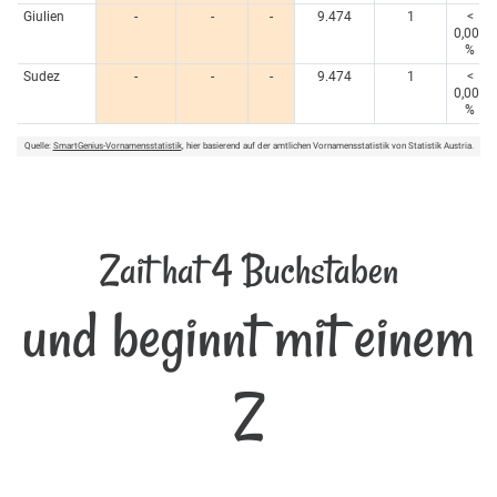
Giulien
-
-
-
9.474
1
<
0,005
%
Sudez
-
-
-
9.474
1
<
0,005
%
Quelle:
SmartGenius-Vornamensstatistik
, hier basierend auf der amtlichen Vornamensstatistik von Statistik Austria.
Zait hat 4 Buchstaben
und beginnt mit einem
Z