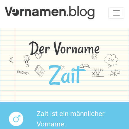
Der Vorname
Zait
Zait ist ein männlicher
Vorname.