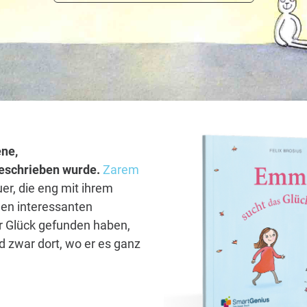
ene,
 geschrieben wurde.
Zarem
er, die eng mit ihrem
len interessanten
hr Glück gefunden haben,
 zwar dort, wo er es ganz