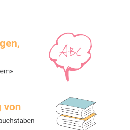
igen,
rem»
g von
buchstaben