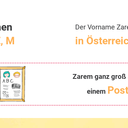
men
Der Vorname Za
E, M
in Österrei
Zarem ganz groß 
Post
einem