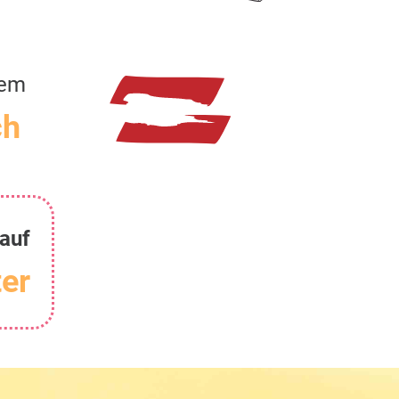
rem
ch
auf
er