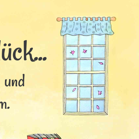
ck...
s und
m.