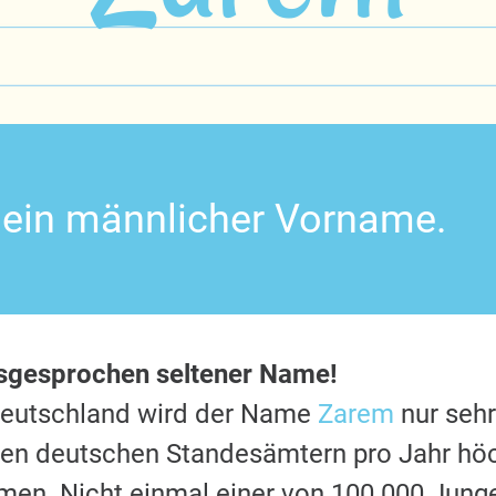
 ein männlicher Vorname.
usgesprochen seltener Name!
Deutschland wird der Name
Zarem
nur sehr
 den deutschen Standesämtern pro Jahr hö
en. Nicht einmal einer von 100.000 Jung