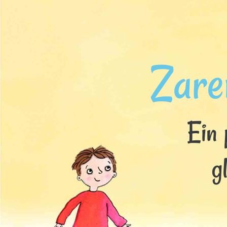
Zar
Ein 
g