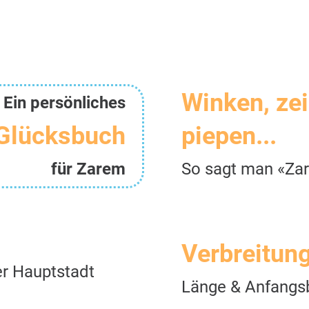
Winken, ze
Ein persönliches
Glücksbuch
piepen...
für Zarem
So sagt man «Za
Verbreitun
r Hauptstadt
Länge & Anfangs