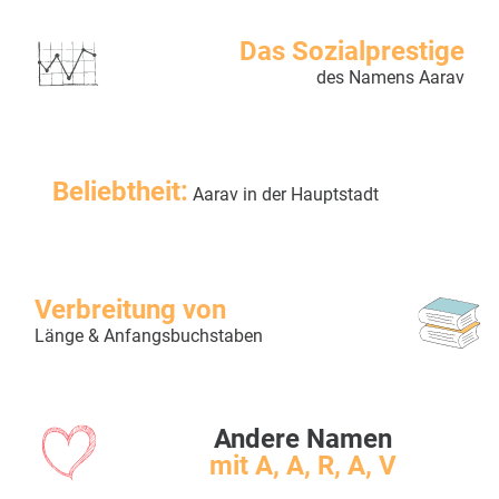
Das Sozialprestige
des Namens Aarav
Beliebtheit:
Aarav in der Hauptstadt
Verbreitung von
Länge & Anfangsbuchstaben
Andere Namen
mit A, A, R, A, V