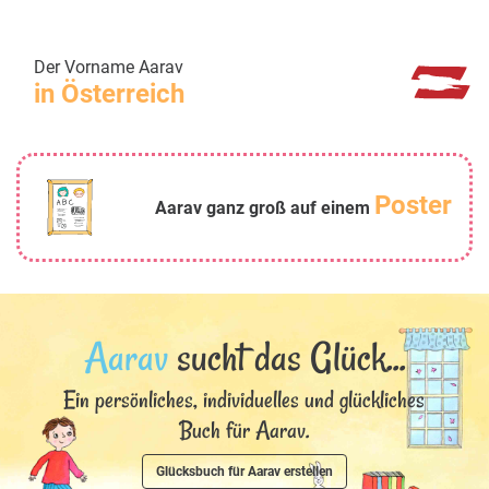
Der Vorname Aarav
in Österreich
Poster
Aarav ganz groß auf einem
Aarav
sucht das Glück...
Ein persönliches, individuelles und glückliches
Buch für Aarav.
Glücksbuch für Aarav erstellen