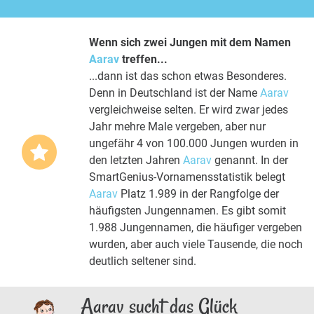
Wenn sich zwei Jungen mit dem Namen
Aarav
treffen...
...dann ist das schon etwas Besonderes.
Denn in Deutschland ist der Name
Aarav
vergleichweise selten. Er wird zwar jedes
Jahr mehre Male vergeben, aber nur
ungefähr 4 von 100.000 Jungen wurden in
den letzten Jahren
Aarav
genannt. In der
SmartGenius-Vornamensstatistik belegt
Aarav
Platz 1.989 in der Rangfolge der
häufigsten Jungennamen. Es gibt somit
1.988 Jungennamen, die häufiger vergeben
wurden, aber auch viele Tausende, die noch
deutlich seltener sind.
Aarav sucht das Glück