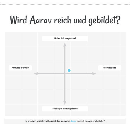
Wird Aarav reich und gebildet?
Hoher Bildungsstand
Armutsgefährdet
Wohlhabend
Niedriger Bildungsstand
In welchen sozialen Milieus ist der Vorname
Aarav
derzeit besonders beliebt?