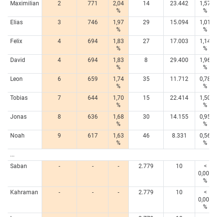
Maximilian
2
771
2,04
14
23.442
1,57
%
%
Elias
3
746
1,97
29
15.094
1,01
%
%
Felix
4
694
1,83
27
17.003
1,14
%
%
David
4
694
1,83
8
29.400
1,96
%
%
Leon
6
659
1,74
35
11.712
0,78
%
%
Tobias
7
644
1,70
15
22.414
1,50
%
%
Jonas
8
636
1,68
30
14.155
0,95
%
%
Noah
9
617
1,63
46
8.331
0,56
%
%
...
Saban
-
-
-
2.779
10
<
0,005
%
Kahraman
-
-
-
2.779
10
<
0,005
%