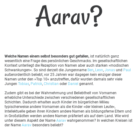
Aarav?
Welche Namen einem selbst besonders gut gefallen,
ist natürlich ganz
wesentlich eine Frage des persönlichen Geschmacks. Im gesellschaftlichen
Kontext unterliegt die Rezeption von Namen aber auch starken »modischen
Schwankungen«. So sind derzeit die Jungenname
Ben
,
Leon
,
Jonas
und
Paul
außerordentlich beliebt, vor 25 Jahren war dagegen kein einziger dieser
Namen unter den »Top 10« anzutreffen, dafür wurden damals sehr viele
Jungen
Tobias
,
Patrick
,
Christian
oder
Daniel
genannt.
Zudem gibt es bei der Wahrnehmung und Beliebtheit von Vornamen
erhebliche Unterschiede zwischen verschiedenen gesellschaftlichen
Schichten. Dadurch erhalten auch Kinder im bürgerlichen Milieu
typischerweise andere Vornamen als die Kinder »der kleinen Leute«,
Intellektuelle geben ihren Kindern andere Namen als bildungsferne Eltern und
in Großstädten werden andere Namen präferiert als auf dem Land. Wie wird
unter diesem Aspekt der Name
Aarav
wahrgenommen? In welchen Kreisen ist
der Name
Aarav
besonders beliebt?