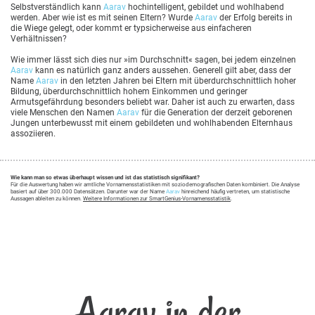
Selbstverständlich kann
Aarav
hochintelligent, gebildet und wohlhabend
werden. Aber wie ist es mit seinen Eltern? Wurde
Aarav
der Erfolg bereits in
die Wiege gelegt, oder kommt er typsicherweise aus einfacheren
Verhältnissen?
Wie immer lässt sich dies nur »im Durchschnitt« sagen, bei jedem einzelnen
Aarav
kann es natürlich ganz anders aussehen. Generell gilt aber, dass der
Name
Aarav
in den letzten Jahren bei Eltern mit überdurchschnittlich hoher
Bildung, überdurchschnittlich hohem Einkommen und geringer
Armutsgefährdung besonders beliebt war. Daher ist auch zu erwarten, dass
viele Menschen den Namen
Aarav
für die Generation der derzeit geborenen
Jungen unterbewusst mit einem gebildeten und wohlhabenden Elternhaus
assoziieren.
Wie kann man so etwas überhaupt wissen und ist das statistisch signifikant?
Für die Auswertung haben wir amtliche Vornamensstatistiken mit soziodemografischen Daten kombiniert. Die Analyse
basiert auf über 300.000 Datensätzen. Darunter war der Name
Aarav
hinreichend häufig vertreten, um statistische
Aussagen ableiten zu können.
Weitere Informationen zur SmartGenius-Vornamensstatistik
.
Aarav in der