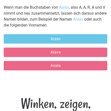
Wenn man die Buchstaben von
Aarav
, also A, A, R, A und V
nimmt und neu zusammensetzt, lassen sich daraus andere
Namen bilden, zum Beispiel der Namen
Araav
oder auch
die folgenden Vornamen.
Araav
Arava
Avara
Winken, zeigen,