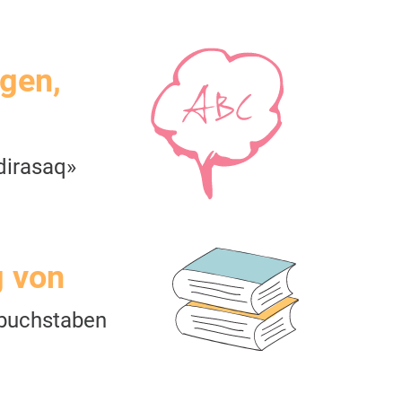
igen,
dirasaq»
g von
buchstaben