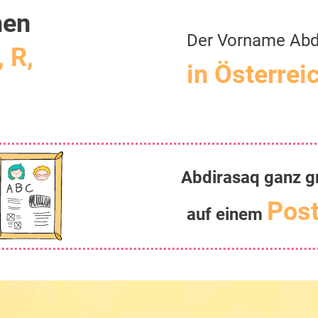
men
Der Vorname Abd
, R,
in Österrei
Abdirasaq ganz g
Post
auf einem