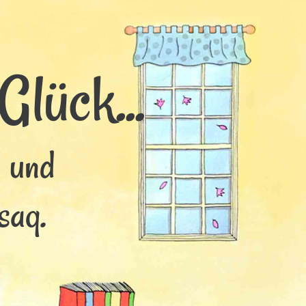
lück...
s und
saq.