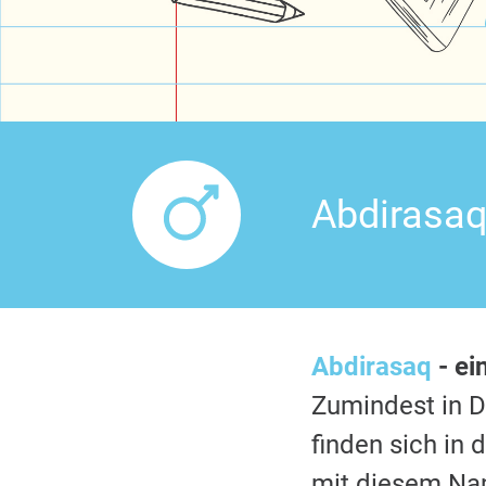
Abdirasaq
Abdirasaq
- ei
Zumindest in 
finden sich in
mit diesem Nam