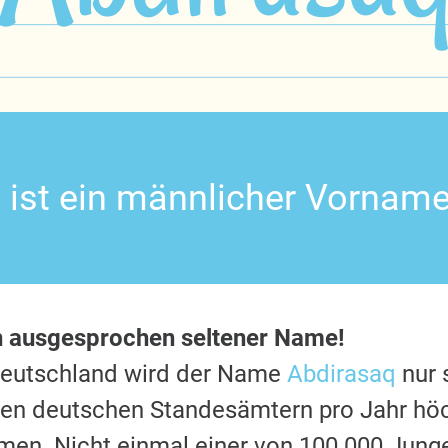
 ist ein männlicher Vorname
n ausgesprochen seltener Name!
Deutschland wird der Name
Abdirasaq
nur 
 den deutschen Standesämtern pro Jahr hö
en. Nicht einmal einer von 100.000 Jung