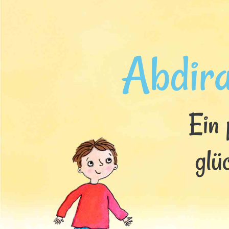
Abdir
Ein 
glü