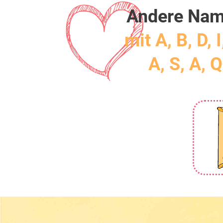
Andere Na
mit A, B, D, I
A, S, A, Q