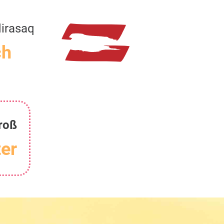
irasaq
ch
roß
er