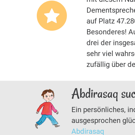
Dementspreche
auf Platz 47.2
Besonderes! A
drei der insge
sehr viel wahrs
zufällig über 
Abdirasaq suc
Ein persönliches, in
ausgesprochen glüc
Abdirasaq