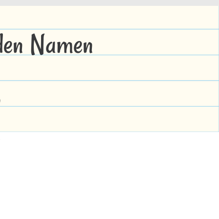
 den Namen
q