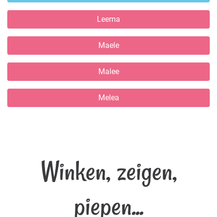
Leema
Maele
Malee
Melea
Winken, zeigen,
piepen...