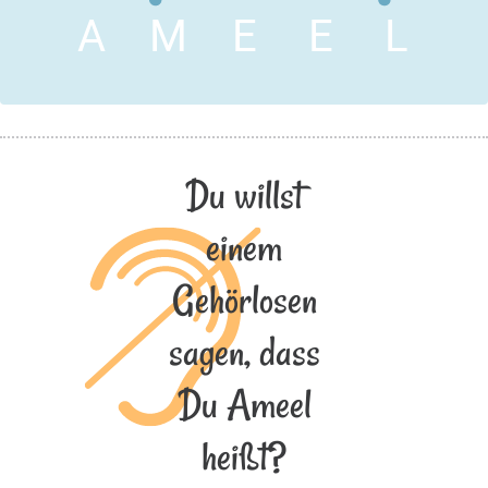
A
M
E
E
L
Du willst
einem
Gehörlosen
sagen, dass
Du Ameel
heißt?