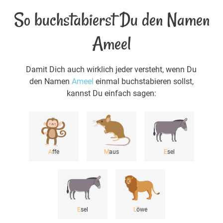
So buchstabierst Du den Namen
Ameel
Damit Dich auch wirklich jeder versteht, wenn Du
den Namen
Ameel
einmal buchstabieren sollst,
kannst Du einfach sagen:
A
ffe
M
aus
E
sel
E
sel
L
öwe