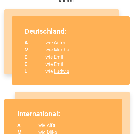
kommt.
Deutschland:
A
wie
Anton
M
wie
Martha
E
wie
Emil
E
wie
Emil
L
wie
Ludwig
International:
A
wie
Alfa
M
wie
Mike