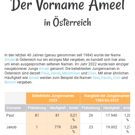
Der Vorname Ameel
in Österreich
In den letzten 40 Jahren (genau genommen seit 1984) wurde der Name
Ameel
in Österreich nur ein einziges Mal vergeben, es handelt sich hier also
um einen ausgesprochen seltenen Namen. Im Jahr 2022 wurde kein einziger
neugeborener Junge
Ameel
genannt. Die beliebtesten Jungennamen in
Österreich sind derzeit
Paul
,
Jakob
,
Maximilian
und
Elias
. Mit einer ähnlichen
Häufigkeit wie
Ameel
werden zum Beispiel die Namen
Ildar
,
Daulin
,
Cion
und
Boruch
vergeben.
Beliebteste Jungennamen
Rangliste der Jungennamen
2023
1984 bis 2023
Vorname
Platzierung
Häufigkeit
Anteil
Platzierung
Häufigkeit
Anteil
Paul
81
81
0,21
26
17.940
1,20
%
%
Jakob
1
779
2,06
23
19.002
1,27
%
%