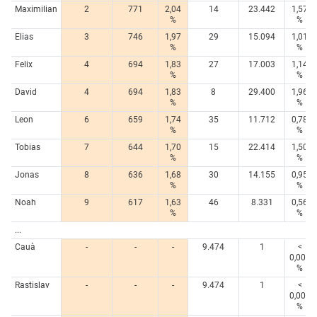
Maximilian
2
771
2,04
14
23.442
1,57
%
%
Elias
3
746
1,97
29
15.094
1,01
%
%
Felix
4
694
1,83
27
17.003
1,14
%
%
David
4
694
1,83
8
29.400
1,96
%
%
Leon
6
659
1,74
35
11.712
0,78
%
%
Tobias
7
644
1,70
15
22.414
1,50
%
%
Jonas
8
636
1,68
30
14.155
0,95
%
%
Noah
9
617
1,63
46
8.331
0,56
%
%
...
Cauà
-
-
-
9.474
1
<
0,005
%
Rastislav
-
-
-
9.474
1
<
0,005
%