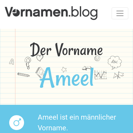
Der Vorname
Ameel
Ameel ist ein männlicher
Vorname.