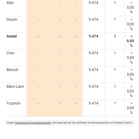
Ildar
-
-
-
9.474
1
<
0,005
%
Daulin
-
-
-
9.474
1
<
0,005
%
Ameel
-
-
-
9.474
1
<
0,005
%
Cion
-
-
-
9.474
1
<
0,005
%
Boruch
-
-
-
9.474
1
<
0,005
%
Marc-Liam
-
-
-
9.474
1
<
0,005
%
Yuzarsiv
-
-
-
9.474
1
<
0,005
%
Quelle:
SmartGenius-Vornamensstatistik
, hier basierend auf der amtlichen Vornamensstatistik von Statistik Austria.